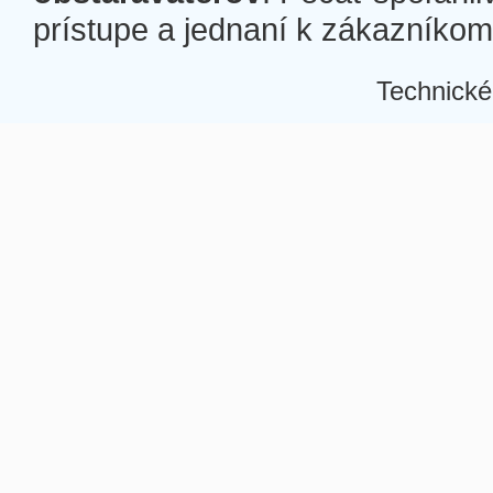
prístupe a jednaní k zákazníkom a
Technické
Â
Â
Â