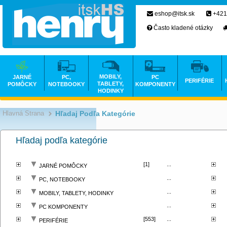
eshop@itsk.sk
+421
Často kladené otázky
MOBILY,
JARNÉ
PC,
PC
PERIFÉRIE
TABLETY,
POMÔCKY
NOTEBOOKY
KOMPONENTY
HODINKY
Hlavná Strana
Hľadaj Podľa Kategórie
>
Hľadaj podľa kategórie
[1]
...
JARNÉ POMÔCKY
...
PC, NOTEBOOKY
...
MOBILY, TABLETY, HODINKY
...
PC KOMPONENTY
[553]
...
PERIFÉRIE