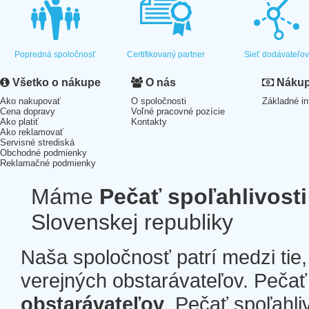
Popredná spoločnosť
Certifikovaný partner
Sieť dodávateľo
Všetko o nákupe
O nás
Nákup 
Ako nakupovať
O spoločnosti
Základné in
Cena dopravy
Voľné pracovné pozície
Ako platiť
Kontakty
Ako reklamovať
Servisné strediská
Obchodné podmienky
Reklamačné podmienky
Máme
Pečať spoľahlivosti
Slovenskej republiky
Naša spoločnosť patrí medzi tie
verejných obstarávateľov. Pečať 
obstarávateľov
. Pečať spoľahli