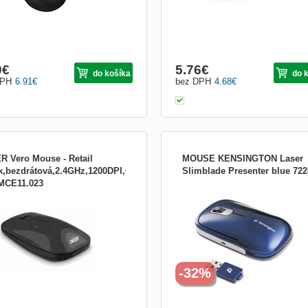
0
€
5.76
€
do košíka
do 
DPH
6.91
€
bez DPH
4.68
€
R Vero Mouse - Retail
MOUSE KENSINGTON Laser
k,bezdrátová,2.4GHz,1200DPI,Černá
Slimblade Presenter blue 722
MCE11.023
 VERO MOUSE, wireless 2.4G
Detaily Plnohodnotná laserová myš 
al, 1200 DPI, materiál 30% PCR,
umožní pohybovať sa v dokumentoch
á Myš Macaron Vero je vyrobena z
ľahko sa s ňou cestuje. Prepnite do
klovaných materiálů, je bezdrátová až
prezentačného režimu a presvetlené 
dálenost deseti metrů a pyšní se
Vám ukážu až budete pripravený zahá
nomickým provedením pro maximálně
svoju prezentáciu. Už si nikdy nerobt
lné použití, ať už jste le
starosti s vypínaním či
-32%