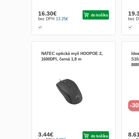
16.30
€
19.
do košíka
bez DPH
13.25
€
bez 
NATEC optická myš HOOPOE 2,
Ide
1600DPI, černá 1,8 m
S10
888
MODERNÍ A POHODLNÁ Natec
Spec
HOOPOE 2 je funkční myš se
biela
symetrickým designem a moderním
eleme
vzhledem. Hluboká a univerzální černá
Avail
barva konstrukce dokonale zapadne do
mous
každého herního stojanu a speciální
types
žlábkování na bocích zaručí pevný úchop.
get du
PŘESNÝ SENZOR My...
-3
3.44
€
8.6
do košíka