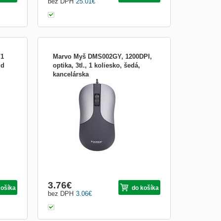
bez DPH
25.01
€
/1
Marvo Myš DMS002GY, 1200DPI,
ud
optika, 3tl., 1 koliesko, šedá,
kancelárska
pact
Myš DMS002 GY Táto kompaktná myš, je
ideálnou voľbou pre každého, kto trávi
enzor
hodne času na cestách, ale aj v škole, či v
esko
kancelárii. Má scrolovacie koliesko, ktoré
zaisťuje plynulosť pri scrollovaní.
Disponuje taktiež symetrickým a
ergonomickým designom...
3.76
€
košíka
do košíka
bez DPH
3.06
€