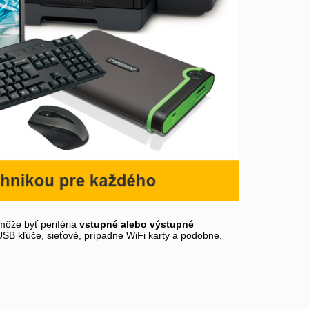
môže byť periféria
vstupné alebo výstupné
 USB kľúče, sieťové, prípadne WiFi karty a podobne.