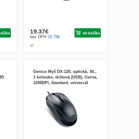
Obrázkami
Výpis
19.37
€
košíka
do košíka
bez DPH
15.75
€
Genius Myš DX-120, optická, 3tl.,
85
1 koliesko, drôtová (USB), čierna,
1200DPI, štandard, univerzál
Vám
Optická myš s tromi tlačidlami. Rozlíšenie
 a
optického senzoru myši je 1200 DPI. Myš
váži 85 g a vybavená 1,5 m káblom
šípky
zakončeným USB portom pre pripojenie k
jiť
počítaču. Farba: čierna Hmotnosť (g): 85
e
Rozmery: 105 x 60 x 37 mm Bluetooth: nie
Modelové číslo...