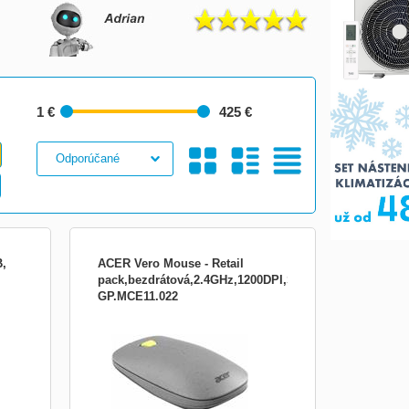
1 €
425 €
Galéria
S
Tabuľkový
B,
ACER Vero Mouse - Retail
pack,bezdrátová,2.4GHz,1200DPI,Šedá
GP.MCE11.022
tická
Acer VERO myš optická, 2.4G, šedá
gií
(RETAIL balení) Myš Macaron Vero je
vyrobena z recyklovaných materiálů, je
ouhé
bezdrátová až na vzdálenost deseti metrů
eláři
a pyšní se ergonomickým provedením pro
maximálně pohodlné použití, ať už jste
levák nebo pravák • 1 200 D