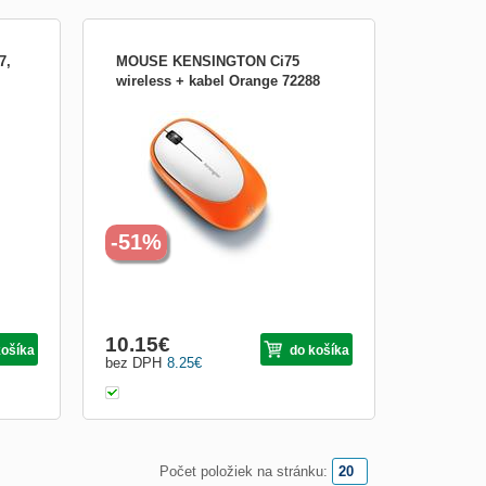
7,
MOUSE KENSINGTON Ci75
wireless + kabel Orange 72288
Úzka štýlová myš Ci75 má veľmi
atraktívny vzhľad. Vďaka malému profilu
je
šetrí miesto na stole a ľahko sa preváža.
Je naviac vybavená univerzálnym
ný
záložným napájaním pre použitie v
 S
oblastiach s obmedzenou bezdrôtovou
va...
prevádzkou a automatickým kludovým
stavo
-51%
10.15
€
košíka
do košíka
bez DPH
8.25
€
Počet položiek na stránku: