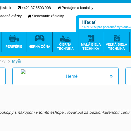
itsk.sk
+421 37 6503 908
Predajne a kontakty
ladené otázky
Sledovanie zásielky
Klikni SEM pre podrobné vyhľadáv
ČIERNA
MALÁ BIELA
VEĽKÁ BIELA
PERIFÉRIE
HERNÁ ZÓNA
TECHNIKA
TECHNIKA
TECHNIKA
icky
Myši
>
Herné