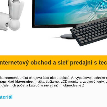
íka znamená určitú okrajovú časť alebo oblasť. Vo výpočtovej technike 
napríklad klávesnice
, myšky, tlačiarne, LCD monitory, zvukové karty,
k ďalej
. Ich počet a kategórie nie sú ničím obmedzené :)
teriál