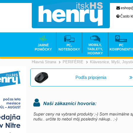
eshop@
Často k
MOBILY,
JARNÉ
PC,
PC
TABLETY,
POMÔCKY
NOTEBOOKY
KOMPONENTY
HODINKY
Hlavná Strana
PERIFÉRIE
Klávesnice, Myši, Joyst
>
>
Podľa pripojenia