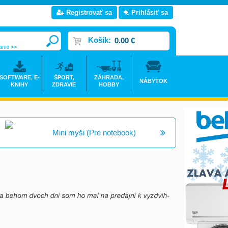
Registrovať sa
Prihlásiť sa
Košík:
0.00 €
anie >>
SOFTWARE, E-
ŠPORT,
ZÁHRADA,
NÁBYTOK
KNIHY
ZDRAVIE
HOBBY
Mini myši (Pre notebook)