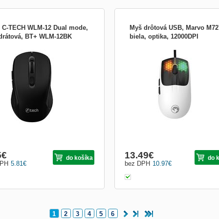
 C-TECH WLM-12 Dual mode,
Myš drôtová USB, Marvo M72
drátová, BT+ WLM-12BK
biela, optika, 12000DPI
 bezdrátová myš C-tech WLM-12
Káblová ultra ľahká herná myš Marvo
ší pokročilou technologii a pohodlný
M727 Ultra ľahká Marvo M727 je
n pro maximální uživatelský komfort.
výnimočná herná myš, ktorá kombinu
ím lákadlem této myši je její podpora
ultra ľahkú konštrukciu s vysokým
 mode režimu, který umožňuje
výkonom a poskytuje hráčom jedineč
atelům volit mezi dvěma různými
zážitok pri hraní ich obľúbených hier.
by připojení podl...
hmotnosťou iba 47 gramov myš doslo
5
€
13.49
€
do košíka
do 
DPH
5.81
€
bez DPH
10.97
€
1
2
3
4
5
6