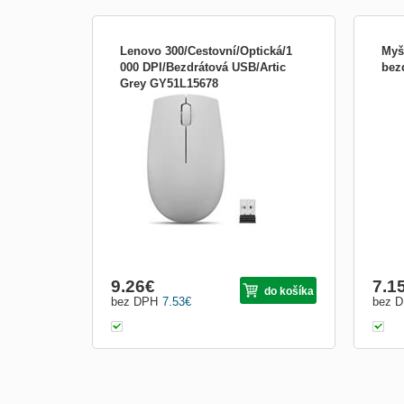
Lenovo 300/Cestovní/Optická/1
Myš
000 DPI/Bezdrátová USB/Artic
bez
Grey GY51L15678
Produkt: LENOVO 300 Wireless Compact
Nová
Mouse Part Number: GY51L15678
přiná
Pripojenie Wifi Technológia Optická Senzor
desig
1000 DPI Tlačidla 3x Farba Sivá Koliesko
Hlavn
Ano
Dual
uživ
způso
9.26
€
7.1
do košíka
bez DPH
7.53
€
bez 