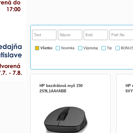
Všetko
Novinka
Výpredaj
Tip
BONU
HP bezdrátová myš 150
HP 
2S9L1AA#ABB
6VY
Rozhraní - bezdrátový USB přijímač
SUP
Snímač pohybu - optický Rozlišení
Comp
senzoru - 1600 dpi Rozměry - 10,3 x 6,1 x
10; 
3,4 cm Hmotnost - 50 g Baterie - 1x AA
or h
compa
avai
Warr