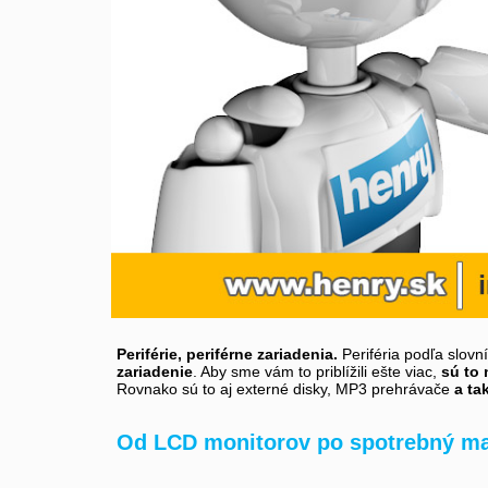
Periférie, periférne zariadenia.
Periféria podľa slovn
zariadenie
. Aby sme vám to priblížili ešte viac,
sú to 
Rovnako sú to aj externé disky, MP3 prehrávače
a ta
Od LCD monitorov po spotrebný ma