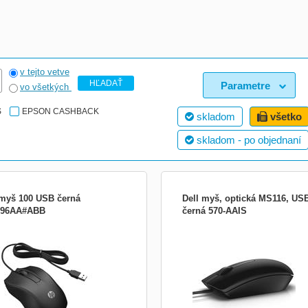
v tejto vetve
HĽADAŤ
Parametre
vo všetkých
S
EPSON CASHBACK
skladom
všetko
skladom - po objednaní
myš 100 USB černá
Dell myš, optická MS116, US
96AA#ABB
černá 570-AAIS
PORTED OPERATING SYSTEMS
Spolehlivý výkon i po dlouhé době Op
atible Operating Systems Windows
myš Dell – MS116, vybavená technolo
Windows 8; Windows 7; MacOS 10.1
optického snímání LED a kabelovým
igher COMPATIBILITY Hardware
připojením, zajišťuje špičkový i po dl
tibility Compatible with HP PCs with
době. Zvyšte svou produktivitu v kanc
lable USB-A port. WARRANTY
nebo doma – optická myš Dell vám
anty 1 Year Limited Warranty (Retu
pomůže v každé sit...