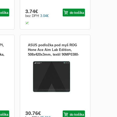
3.74
€
košíka
do košíka
bez DPH
3.04
€
PI,
ASUS podložka pod myš ROG
Hone Ace Aim Lab Edition,
ka,
508x420x3mm, textil 90MP0380-
j
Veľkosť podložky:Veľká; Prevedenie
BPUA00
eť
podložky:Textilná
bo
li sa
lárii
á
30.76
€
košíka
do košíka