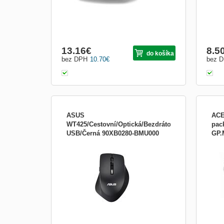
13.16
€
8.5
do košíka
bez DPH
10.70
€
bez 
ASUS
ACE
WT425/Cestovní/Optická/Bezdrátová
pac
USB/Černá 90XB0280-BMU000
GP.
Bezdrôtová optická myš, 5 tlačidiel s
ACER
kolieskom, rozlíšenie 1600dpi, nastaviteľná
optic
cez tlačidlá až do 1000dpi, Snap-in nano
Čern
prijímač, pre pravákou
recy
na vz
ergo
pohod