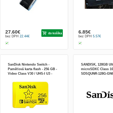
27.60
€
6.85
€
do košíka
bez DPH
22.44
€
bez DPH
5.57
€
SanDisk Nintendo Switch -
SANDISK, 128GB Ult
Paměťová karta flash - 256 GB -
microSDXC Class 10
Video Class V30 / UHS-I U3 -
SDSQUNR-128G-GN
PAMĚŤOVÉ KARTY PRO NINTENDO
Paměťová karta flash - 1
microSDXC UH SDSQXAO-256G-
SWITCH ™ Navrženo, testováno a
Class 1 / Class10 - mic
GNCZN
schváleno pro konzolu Nintendo Switch *
LICENCOVANÉ PRO NINTENDO
*Rychlost čtení: až 100 MB / s *Rychlost
zápisu: až 90 MB / s *Rychlost videa: U3
*Form Factor: microSDXC