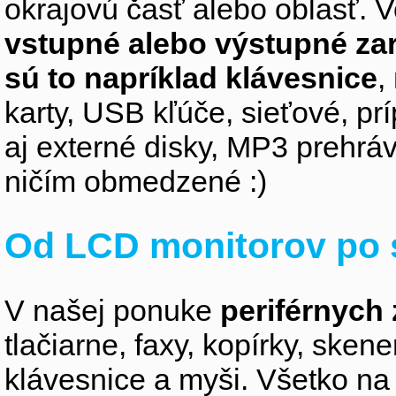
okrajovú časť alebo oblasť. V
vstupné alebo výstupné za
sú to napríklad klávesnice
,
karty, USB kľúče, sieťové, p
aj externé disky, MP3 prehr
ničím obmedzené :)
Od LCD monitorov po 
V našej ponuke
periférnych 
tlačiarne, faxy, kopírky, sken
klávesnice a myši. Všetko na