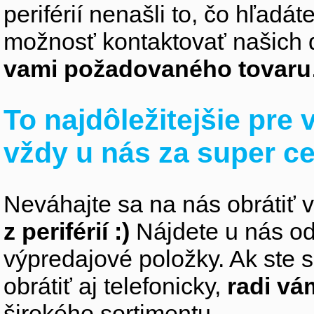
periférií nenašli to, čo hľadá
možnosť kontaktovať našich 
vami požadovaného tovaru
To najdôležitejšie pre
vždy u nás za super c
Neváhajte sa na nás obrátiť 
z periférií :)
Nájdete u nás od
výpredajové položky. Ak ste s
obrátiť aj telefonicky,
radi v
širokého sortimentu.