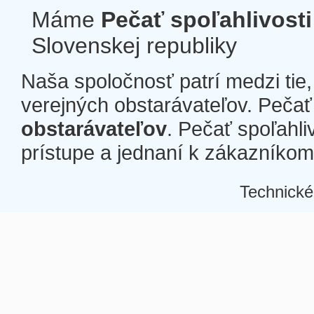
Máme
Pečať spoľahlivosti
Slovenskej republiky
Naša spoločnosť patrí medzi tie
verejných obstarávateľov. Pečať 
obstarávateľov
. Pečať spoľahli
prístupe a jednaní k zákazníkom a
Technické
Â
Â
Â