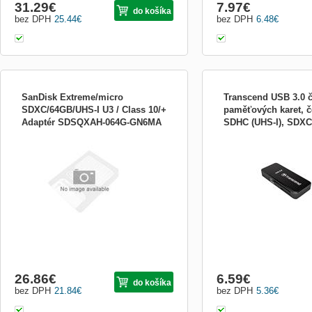
31.29
€
7.97
€
do košíka
bez DPH
25.44
€
bez DPH
6.48
€
SanDisk Extreme/micro
Transcend USB 3.0 č
SDXC/64GB/UHS-I U3 / Class 10/+
paměťových karet, č
Adaptér SDSQXAH-064G-GN6MA
SDHC (UHS-I), SDXC 
Extreme microSDXC 64GB+SD 170MB/s
Čtečka karet (SD, micro
microSDHC (UHS-I)
Extreme microSDXC 64GB+SD 170MB/s
microSDHC, SXC, micro
TS-RDF5K
UHS-I, SDXC UHS-I) - US
26.86
€
6.59
€
do košíka
bez DPH
21.84
€
bez DPH
5.36
€