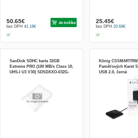
50.65
€
25.45
€
do košíka
bez DPH
41.18
€
bez DPH
20.69
€
SanDisk SDHC karta 32GB
König CSSMARTRW10
Extreme PRO (100 MB/s Class 10,
Paměťových Karet S
UHS-I U3 V30) SDSDXXO-032G-
USB 2.0, černá
Extreme PRO 32GB SDHC 100MB/s
Stačí jen vložit čipovou ka
GN4IN
UHS-I C10 Extreme PRO 32GB SDHC
která je kompatibilní s ši
100MB/s UHS-I C10
čipových karet, a použít ji
online identifikaci. Vaše o
automaticky objeví na obr
nemusíte zadávat ručně. 
prokázat svoji