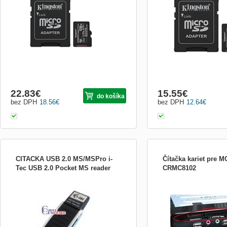
zariadeniami a fotoaparátmi so systémom
zariadeniami a fotoapará
Android a dosahuje rýchlosť prenosu dát
Android a dosahuje rýchlo
až 150 MB/s . Vďaka výkonu aplikácií A1
až 150 MB/s . Vďaka výkon
zaisťuje plynulý multi...
zaisťuje plynulý multi...
22.83
€
15.55
€
do košíka
bez DPH
18.56
€
bez DPH
12.64
€
CITACKA USB 2.0 MS/MSPro i-
Čítačka kariet pre M
Tec USB 2.0 Pocket MS reader
CRMC8102
Popis produktu Nejčastěji se flash paměti
Podporované pamat&#39;o
používají v digitálních fotoaparátech pro
supports MS, SD, XD, CF,
uložení snímků. Po nafocení je
SDHC, microSD
samozřejmě třeba přenést nafocené
snímky do počítače. Snad každý digitální
fotoaparát je proto vybaven rozhraním pro
připojení k počítači