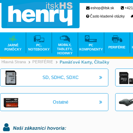
eshop@itsk.sk
+421
Často kladené otázky
MOBILY,
JARNÉ
PC,
PC
PERIFÉRIE
TABLETY,
POMÔCKY
NOTEBOOKY
KOMPONENTY
HODINKY
Hlavná Strana
PERIFÉRIE
Pamäťové Karty, Čítačky
>
>
SD, SDHC, SDXC
Ostatné