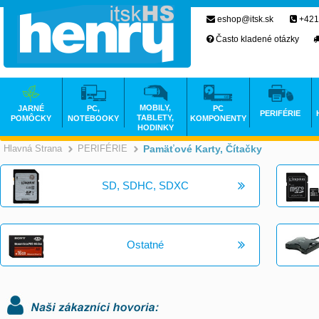
eshop@itsk.sk
+421
Často kladené otázky
MOBILY,
JARNÉ
PC,
PC
PERIFÉRIE
TABLETY,
POMÔCKY
NOTEBOOKY
KOMPONENTY
HODINKY
Hlavná Strana
PERIFÉRIE
Pamäťové Karty, Čítačky
>
>
SD, SDHC, SDXC
Ostatné