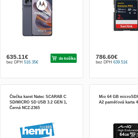
možný odpočet DPH – osobitný režim
flash - 2 TB - Video Class
DPH, podľa §66 zákona č.222/2004 Z.z
Class10 - SDXC UHS-I
(0% DPH).
635.11
€
786.60
€
do košíka
bez DPH
516.35
€
bez DPH
639.51
€
Čtečka karet Natec SCARAB C
Mio 64 GB microSDX
SD/MICRO SD USB 3.2 GEN 1,
A2 paměťová karta 
Černá NCZ-2365
Mio High Endurance mic
karta Vaše nahrávky v naj
našimi profesionálnymi S
karty boli vytvorené špeci
používateľov autokamier.
vlastnosti, vďaka ktorým 
spolupracujú so záznamo