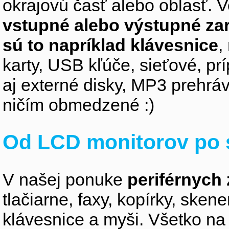
okrajovú časť alebo oblasť. V
vstupné alebo výstupné za
sú to napríklad klávesnice
,
karty, USB kľúče, sieťové, p
aj externé disky, MP3 prehr
ničím obmedzené :)
Od LCD monitorov po 
V našej ponuke
periférnych 
tlačiarne, faxy, kopírky, sken
klávesnice a myši. Všetko na