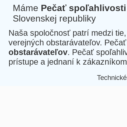
Máme
Pečať spoľahlivosti
Slovenskej republiky
Naša spoločnosť patrí medzi tie
verejných obstarávateľov. Pečať 
obstarávateľov
. Pečať spoľahli
prístupe a jednaní k zákazníkom a
Technické
Â
Â
Â