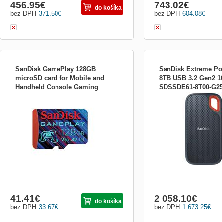
456.95
€
743.02
€
do košíka
bez DPH
371.50
€
bez DPH
604.08
€
SanDisk GamePlay 128GB
SanDisk Extreme Po
microSD card for Mobile and
8TB USB 3.2 Gen2 1
Handheld Console Gaming
SDSSDE61-8T00-G2
SanDisk GamePlay - Paměťová karta
SanDisk Extreme - SSD - 
SDSQXAA-128G-GN6XN
flash - 128 GB - A2 / Video Class V30 /
(přenosný) - USB 3.2 Ge
UHS-I U3 - microSDXC UHS-I Paměťová
konektor) - AES 256 bitů 
karta flash - 128 GB - A2 / Video Class
externí (přenosný) - USB
V30 / UHS-I U3 - microSDXC UHS-I
C konektor) - AES 256 bit
41.41
€
2 058.10
€
do košíka
bez DPH
33.67
€
bez DPH
1 673.25
€