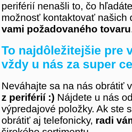
periférií nenašli to, čo hľadá
možnosť kontaktovať našich 
vami požadovaného tovaru
To najdôležitejšie pre
vždy u nás za super c
Neváhajte sa na nás obrátiť 
z periférií :)
Nájdete u nás od
výpredajové položky. Ak ste s
obrátiť aj telefonicky,
radi v
širokého sortimentu.