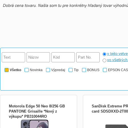
v tejto vetve
vo všetkýc
Všetko
Novinka
Výpredaj
Tip
BONUS
EPSON CA
Motorola Edge 50 Neo 8/256 GB
SanDisk Extreme P
PANTONE Grisaille *Nový z
card SDSDXXD-2T00
výkupu* PB310044RO
Nové nepoužité zariadenie z výkupu
SanDisk Extreme Pro - P
v originálnom balení. Na zariadenie
flash - 2 TB - Video Class
poskytujeme zákonnú záruku. Nie je
Class10 - SDXC UHS-I P