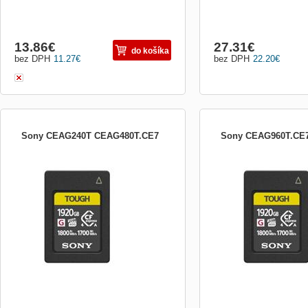
13.86
€
27.31
€
do košíka
bez DPH
11.27
€
bez DPH
22.20
€
Sony CEAG240T CEAG480T.CE7
Sony CEAG960T.CE
paměťová karta Sony CEAG480T.CE7
CFexpress Type A memory 
speeds of up to 1700 MB/
speeds of up to 1800MB/s, h
and compactness Karty 
G1920T), 960 GB (CEA-G
(CEA-G480T) a 240 GB 
podporujú štandard CFex