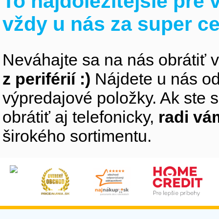
To najdôležitejšie pre
vždy u nás za super c
Neváhajte sa na nás obrátiť 
z periférií :)
Nájdete u nás od
výpredajové položky. Ak ste s
obrátiť aj telefonicky,
radi v
širokého sortimentu.