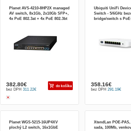
Planet AVS-4210-8HP2X managed
Ubiquiti UniFi Devic
AV switch, 8x1Gb, 2x10Gb SFP+,
Switch - 5/6GHz bez
4x PoE 802.3at + 4x PoE 802.3bt
bridge/switch s PoE
Profesionální AV switch s 8 PoE+ porty (4×
Kompaktní PoE+ switch s
240W, 0~50°C , QoS
1x 10GbE, UniFi Wi-
95W PoE++, 4× 32W PoE+), 2× 10G SFP+
WiFi 7 bezdrátovým most
Switch
sloty, celkový PoE budget 240W.
automatické propojení s U
Předkonfigurovaná podpora Dante a NDI
přístupovými body. 1× 10 
protokolů, intuitivní Pro AV webové
GbE portů, podpora 6 GH
rozhraní, Layer 3 routing, IGMP/MLD
185W PoE výkon s volite
snooping pro multicast strea
382.80
€
358.16
€
do košíka
bez DPH
311.22
€
bez DPH
291.19
€
Planet WGS-5215-16UP4XV
XtendLan POE-PAS, 
plochý L2 switch, 16x1GbE
sada, 100Mb, venko