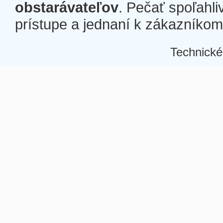
obstarávateľov
. Pečať spoľahli
prístupe a jednaní k zákazníkom a
Technické
Â
Â
Â