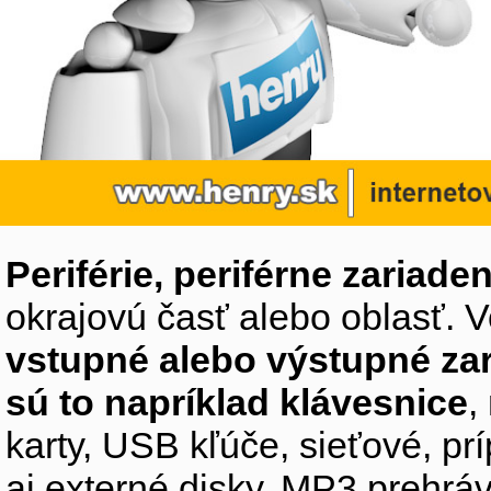
Periférie, periférne zariaden
okrajovú časť alebo oblasť. V
vstupné alebo výstupné za
sú to napríklad klávesnice
,
karty, USB kľúče, sieťové, p
aj externé disky, MP3 prehr