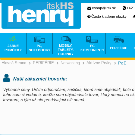
eshop@itsk.sk
+421
Často kladené otázky
MOBILY,
JARNÉ
PC,
PC
PERIFÉRIE
TABLETY,
POMÔCKY
NOTEBOOKY
KOMPONENTY
HODINKY
Hlavná Strana
PERIFÉRIE
Networking
Aktívne Prvky
PoE
>
>
>