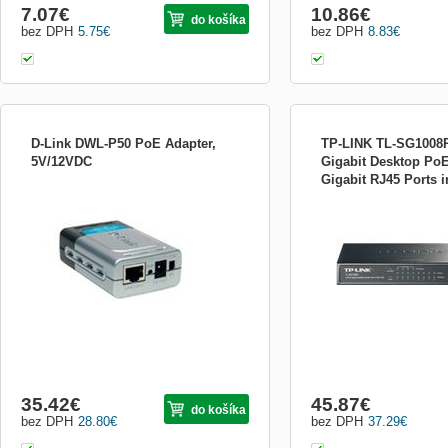
7.07
€
10.86
€
do košíka
bez DPH
5.75
€
bez DPH
8.83
€
D-Link DWL-P50 PoE Adapter,
TP-LINK TL-SG1008P
5V/12VDC
Gigabit Desktop PoE
Gigabit RJ45 Ports i
Popis produktu: poskytuje napájení po
TP-Link TL-SG1008P 8-Po
PoE Ports
existujícím ethernetovém kabelu Cat. 5
Desktop Switch with 4-Po
snižuje náklady a zvyšuje pohodlí ochrana
OVERVIEW 8-Port Gigabit
síťových zařízení před výkyvy napětí 5V i
with 4-Port PoE provides
12V výstup (nastavuje se přepínačem)
network connection. It int
malé rozměry a hmotnost plug-and-play
1000Mbps Gigabit Etherne
instalace, ne
10/100Mbps Fast Etherne
capabilities....
35.42
€
45.87
€
do košíka
bez DPH
28.80
€
bez DPH
37.29
€