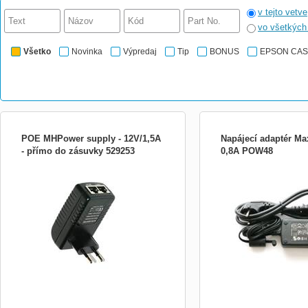
v tejto vetve
vo všetkýc
Všetko
Novinka
Výpredaj
Tip
BONUS
EPSON CA
POE MHPower supply - 12V/1,5A
Napájecí adaptér Ma
- přímo do zásuvky 529253
0,8A POW48
Impulse power adapter integrated with PoE
Napájecí adaptér Maxlink
injector (passive, not IEEE 802.3af
PŘEHLED Napájecí zdroj 
compliant). For suppling boards like
38,4W pro RouterBOARD. 
RouterBoard RB4111, G-board and other
JE napájecí kabel ! SPEC
board with passive POE Specification: *
Spínaný Výstupní napětí 
Output voltage 12V * Max output current
proud * 0,8A Výstupní vý
1500m
Výstupní konektor * 5,5 / 