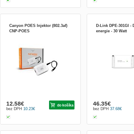
Canyon POES Injektor (802.3af)
D-Link DPE-301GI -
CNP-POES
energie - 30 Watt
CNP-POES je Power over Ethernet
OVERVIEW *The IEEE 802
Splitter, ktorý umožňuje oddeliť napájanie
(PoE+)/802.3af (PoE) com
od dát na PoE napájanom kábli a tým
301GI Gigabit PoE+ Injecto
dodávať 5V alebo 12V jednosmerné
supply data and up to 30 w
napätie do zariadenia pri ktorom sa
PoE-enabled devices suc
nenachádza žiadna elektrická zásuvka a
cameras and wireless acc
ktoré normu 802.3af POE nepodporuje
DPE-301GI gives you the a
12.58
€
46.35
€
do košíka
bez DPH
10.23
€
bez DPH
37.68
€