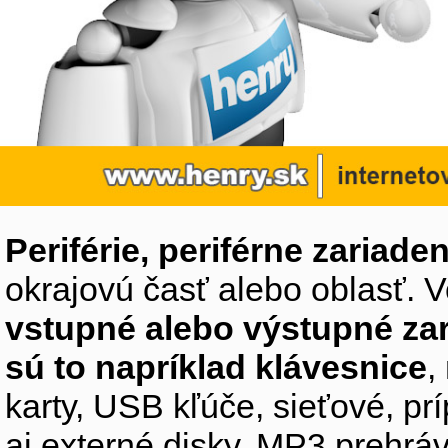
Periférie, periférne zariaden
okrajovú časť alebo oblasť. V
vstupné alebo výstupné za
sú to napríklad klávesnice
,
karty, USB kľúče, sieťové, p
aj externé disky, MP3 prehr