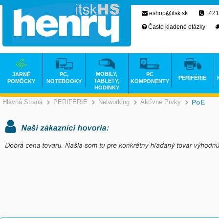
eshop@itsk.sk
+421
Často kladené otázky
MOBILY,
JARNÉ
PC,
PC
PERIFÉRIE
TABLETY,
POMÔCKY
NOTEBOOKY
KOMPONENTY
HODINKY
Hlavná Strana
PERIFÉRIE
Networking
Aktívne Prvky
PoE
>
>
>