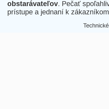
obstarávateľov
. Pečať spoľahli
prístupe a jednaní k zákazníkom a
Technické
Â
Â
Â