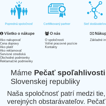
Popredná spoločnosť
Certifikovaný partner
Sieť dodávateľo
Všetko o nákupe
O nás
Nákup 
Ako nakupovať
O spoločnosti
Základné in
Cena dopravy
Voľné pracovné pozície
Ako platiť
Kontakty
Ako reklamovať
Servisné strediská
Obchodné podmienky
Reklamačné podmienky
Máme
Pečať spoľahlivosti
Slovenskej republiky
Naša spoločnosť patrí medzi tie
verejných obstarávateľov. Pečať 