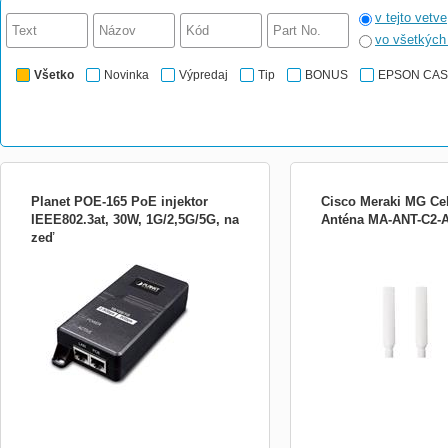
v tejto vetve
vo všetkýc
Všetko
Novinka
Výpredaj
Tip
BONUS
EPSON CA
Planet POE-165 PoE injektor
Cisco Meraki MG Cel
IEEE802.3at, 30W, 1G/2,5G/5G, na
Anténa MA-ANT-C2-
zeď
PLANET POE165; Konvertor pro napájení
po Ethernetovém kabelu. Část pro
napájení vzdálených zařízení standardu
802.3at (injektor) do příkonu až 30 W.
Instaluje se na zeď nebo na desku. Interní
napájecí zdroj....