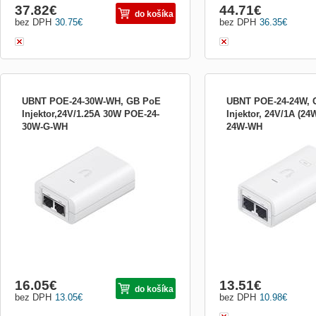
37.82
€
44.71
€
do košíka
bez DPH
30.75
€
bez DPH
36.35
€
UBNT POE-24-30W-WH, GB PoE
UBNT POE-24-24W, 
Injektor,24V/1.25A 30W POE-24-
Injektor, 24V/1A (24
30W-G-WH
24W-WH
Popis produktu Velmi kvalitní, stabilizovaný
Velmi kvalitní, stabilizov
PoE napájecí adaptér s uzemněním,
adaptér s uzemněním, ind
indikační LED a výstupním napětím 24V a
výstupním napětím 24V 
max.proudem 1.25A. Maximální výstupní
1A. Maximální výstupní v
výkon je 30W. Tento model disponuje
Obsah balení PoE napájec
napájením na všech 4 párech. PoE
Napájecí kabel Technické
adaptér je kompatibilní po...
Rychlost ethernetu [Mbps]:
16.05
€
13.51
€
do košíka
bez DPH
13.05
€
bez DPH
10.98
€