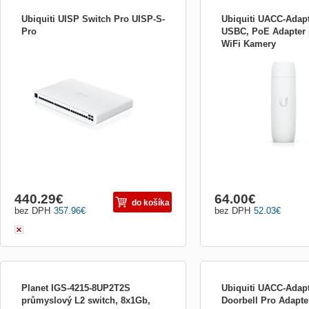
Ubiquiti UISP Switch Pro UISP-S-
Ubiquiti UACC-Adap
Pro
USBC, PoE Adapter 
WiFi Kamery
UISP Switch Pro 24portový L2 PoE switch
Ubiquiti PoE adaptér pro 
určený pro sítě ISP * 1,3&quot; LCM
kamer Technické parametr
barevný dotykový displej * snadné
vstup: RJ45 * 1x výstup:
nastavení Bluetooth pomocí mobilní
Síťové rozhraní: 1x GbE
aplikace UISP Celková propustnost:
napájení: PoE Vstupní nap
64Gb/s Rychlost přepínání: 128Gb/s
0,25A Výstupní napětí: 5V
Rychlost předávání paketů: 95,23Mp/s
Kompatibilní zařízení: * k
Síťov...
440.29
€
64.00
€
do košíka
bez DPH
357.96
€
bez DPH
52.03
€
Planet IGS-4215-8UP2T2S
Ubiquiti UACC-Adap
průmyslový L2 switch, 8x1Gb,
Doorbell Pro Adapte