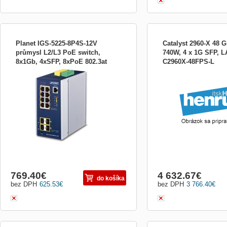
Planet IGS-5225-8P4S-12V
Catalyst 2960-X 48 
průmysl L2/L3 PoE switch,
740W, 4 x 1G SFP, 
8x1Gb, 4xSFP, 8xPoE 802.3at
C2960X-48FPS-L
PLANET IGS52258P4S12V;
30/240W -40až75°C, dual12-
Administrovatelný IPv4/IPv6 přepínač s
54VDC, IP30
bezpečnostními funkcemi a podporou
PoE+ 8x 802.3at/af (36 W/port max.,
budget až 240 W). 2x 1G SFP, 2x 2.5G
SFP (1000/2500 BaseX,...
769.40
€
4 632.67
€
do košíka
bez DPH
625.53
€
bez DPH
3 766.40
€