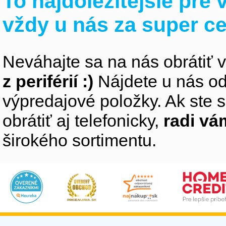
To najdôležitejšie pre
vždy u nás za super c
Neváhajte sa na nás obrátiť 
z periférií :)
Nájdete u nás od
výpredajové položky. Ak ste s
obrátiť aj telefonicky,
radi v
širokého sortimentu.