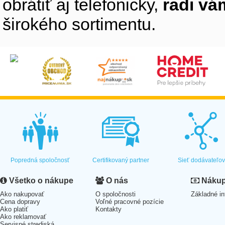
obrátiť aj telefonicky,
radi v
širokého sortimentu.
Popredná spoločnosť
Certifikovaný partner
Sieť dodávateľo
Všetko o nákupe
O nás
Nákup 
Ako nakupovať
O spoločnosti
Základné in
Cena dopravy
Voľné pracovné pozície
Ako platiť
Kontakty
Ako reklamovať
Servisné strediská