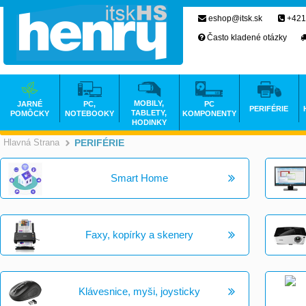
eshop@itsk.sk
+421
Často kladené otázky
MOBILY,
JARNÉ
PC,
PC
PERIFÉRIE
TABLETY,
POMÔCKY
NOTEBOOKY
KOMPONENTY
HODINKY
Hlavná Strana
PERIFÉRIE
>
Smart Home
Faxy, kopírky a skenery
Klávesnice, myši, joysticky