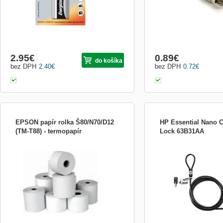
2.95
€
0.89
€
do košíka
bez DPH
2.40
€
bez DPH
0.72
€
EPSON papír rolka Š80/N70/D12
HP Essential Nano 
(TM-T88) - termopapír
Lock 63B31AA
EPSON Termopapír Š80/N70/D12 (TM-
HP cable lock, HP Essen
T88III, TM-88IV) - role
Cab Lk HP cable lock, HP
Combo Cab Lk