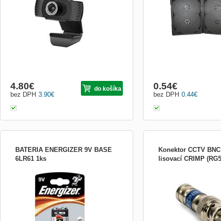
hlasu. Kamera umožní velmi rychlou a
zároveň dostatečně kvalitní internetovou
komunikaci. Díky integrovanému držáku
lze kameru pohodlně umístit j...
4.80
€
0.54
€
do košíka
bez DPH
3.90
€
bez DPH
0.44
€
BATERIA ENERGIZER 9V BASE
Konektor CCTV BN
6LR61 1ks
lisovací CRIMP (RG5
Alkalická batéria, 9V (6LR61), balenie 1 ks
BNC konektor samec sa
kabel - RG59