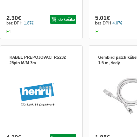
2.30
€
5.01
€
do košíka
bez DPH
1.87
€
bez DPH
4.07
€
KABEL PREPOJOVACI RS232
Gembird patch kábel
25pin M/M 3m
1.5 m, šedý
Výrobca: Gembird Trieda 
kábel (patchcord) Typ ka
- tienené krútené štvorpá
Dĺžka: 1.5 m Kategória: 5
PVC - polyvinyl chloride T
1 x RJ45 Typ konektoru 2
Cross-Over: Nie K...