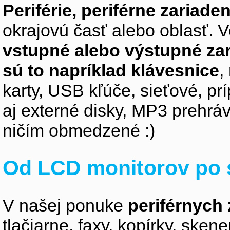
Periférie, periférne zariaden
okrajovú časť alebo oblasť. V
vstupné alebo výstupné za
sú to napríklad klávesnice
,
karty, USB kľúče, sieťové, p
aj externé disky, MP3 prehr
ničím obmedzené :)
Od LCD monitorov po 
V našej ponuke
periférnych 
tlačiarne, faxy, kopírky, sken