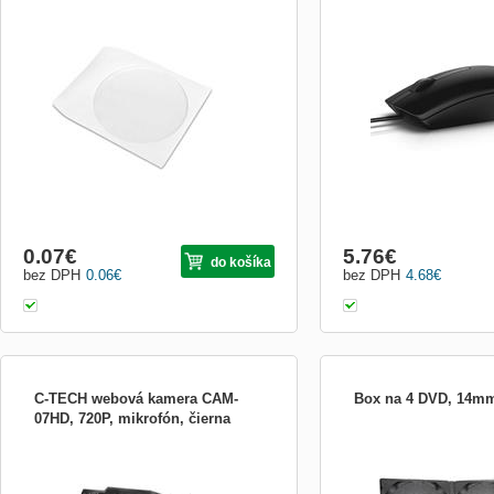
Obal na CD médium Papierova obalka ,
Spolehlivý výkon i po dlo
balenie 100ks karton 6000ks
myš Dell – MS116, vybave
optického snímání LED a
připojením, zajišťuje špič
době. Zvyšte svou produkt
nebo doma – optická myš
pomůže v každé sit...
0.07
€
5.76
€
do košíka
bez DPH
0.06
€
bez DPH
4.68
€
C-TECH webová kamera CAM-
Box na 4 DVD, 14mm
07HD, 720P, mikrofón, čierna
Webkamera C-TECH CAM-07HD s
Černá 14mm krabička na 
rozlišením 1280 x 720 obrazových bodů a
samostatný odběr je 5ks 
vestavěným mikrofonem pro čistý přenos