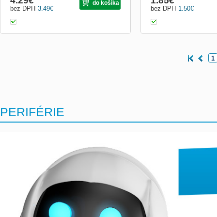
4.29
€
1.85
€
do košíka
bez DPH
3.49
€
bez DPH
1.50
€
1
PERIFÉRIE