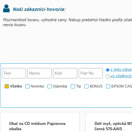
v tejto vetve
vo všetkýc
Všetko
Novinka
Výpredaj
Tip
BONUS
EPSON CA
Obal na CD médium Papierova
Dell myš, optická M
obalka
černá 570-AAIS