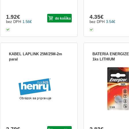
1.92
€
4.35
€
do košíka
bez DPH
1.56
€
bez DPH
3.54
€
KABEL LAPLINK 25M/25M-2m
BATERIA ENERGIZE
paral
1ks LITHIUM
Lítiová batéria CR1620, 3 