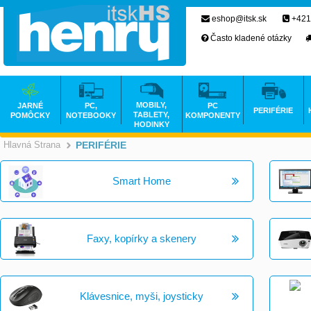
eshop@itsk.sk
+421
Často kladené otázky
MOBILY,
JARNÉ
PC,
PC
PERIFÉRIE
TABLETY,
POMÔCKY
NOTEBOOKY
KOMPONENTY
HODINKY
Hlavná Strana
PERIFÉRIE
>
Smart Home
Faxy, kopírky a skenery
Klávesnice, myši, joysticky