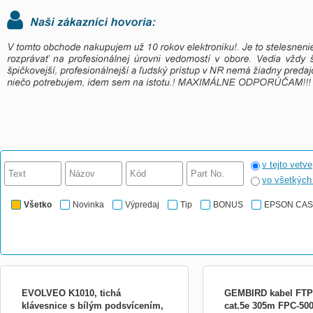
v tejto vetve
vo všetkýc
Všetko
Novinka
Výpredaj
Tip
BONUS
EPSON CA
EVOLVEO K1010, tichá
GEMBIRD kabel FTP
klávesnice s bílým podsvícením,
cat.5e 305m FPC-50