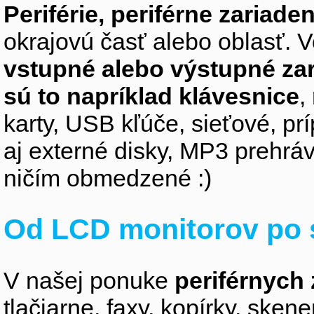
Periférie, periférne zariaden
okrajovú časť alebo oblasť. V
vstupné alebo výstupné za
sú to napríklad klávesnice
,
karty, USB kľúče, sieťové, p
aj externé disky, MP3 prehr
ničím obmedzené :)
Od LCD monitorov po 
V našej ponuke
periférnych 
tlačiarne, faxy, kopírky, sken