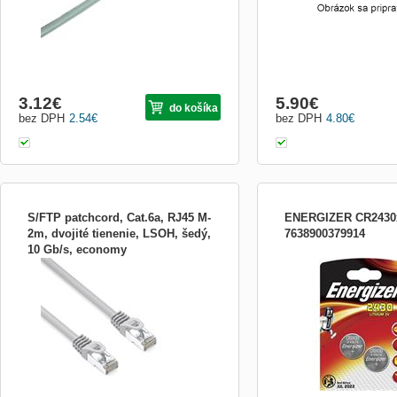
3.12
€
5.90
€
do košíka
bez DPH
2.54
€
bez DPH
4.80
€
S/FTP patchcord, Cat.6a, RJ45 M-
ENERGIZER CR2430
2m, dvojité tienenie, LSOH, šedý,
7638900379914
10 Gb/s, economy
S/FTP kábel Cat. 6A – 2 m, šedý
CR2430 Lítiová gombíková
Prepojovací kábel pre 10Gb počítačové
3V, 2ks v balení
siete. Slúži napríklad pre prepojenie PC s
prepínačom. Parametre: * Konektory:
RJ45 M – RJ45 M * Kategórie: 6A * Pre
počítačovú sieť: 10/100/1000/10000 Mbit *
Dĺžka: 2 m * Materiál: ...