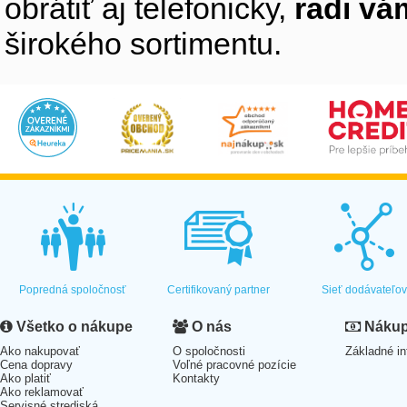
obrátiť aj telefonicky,
radi v
širokého sortimentu.
Popredná spoločnosť
Certifikovaný partner
Sieť dodávateľo
Všetko o nákupe
O nás
Nákup 
Ako nakupovať
O spoločnosti
Základné in
Cena dopravy
Voľné pracovné pozície
Ako platiť
Kontakty
Ako reklamovať
Servisné strediská