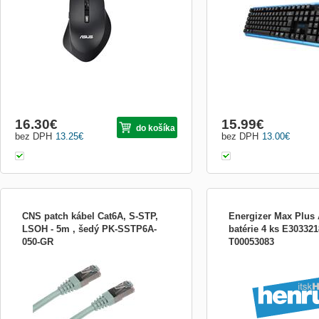
prijímač, pre pravákou
unikátny módny design s p
klávesami, ktoré sú veľmi
dotyk. Plávajúci design kl
design kláves prináša po..
16.30
€
15.99
€
do košíka
bez DPH
13.25
€
bez DPH
13.00
€
CNS patch kábel Cat6A, S-STP,
Energizer Max Plus 
LSOH - 5m , šedý PK-SSTP6A-
batérie 4 ks E30332
050-GR
T00053083
CNS patch kábel Cat6A, S-STP, LSOH,
Popis produktu Energizer
5m, šedý
FSB4 Typ: LR6/2 Tužka AA
jednorazové batérie Ener
AA/LR6 s max výkonom p
použitie a do spotrebičov
odberom energie (digitálne
extra dlhou životnosťou,