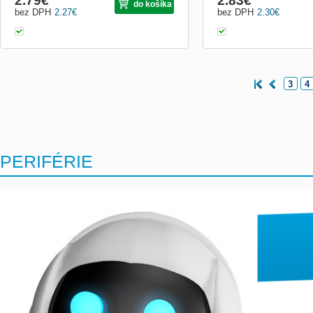
2.79
€
2.83
€
do košíka
bez DPH
2.27
€
bez DPH
2.30
€
3
4
PERIFÉRIE