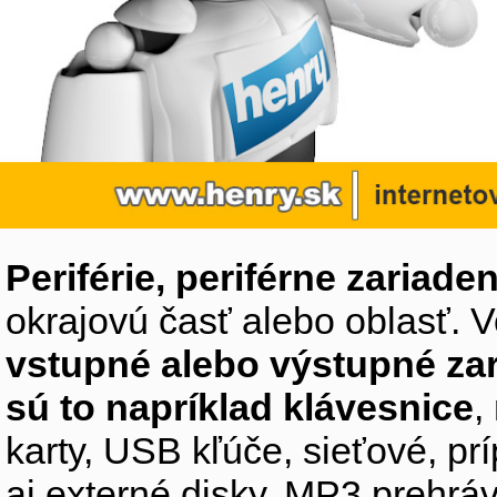
Periférie, periférne zariaden
okrajovú časť alebo oblasť. V
vstupné alebo výstupné za
sú to napríklad klávesnice
,
karty, USB kľúče, sieťové, p
aj externé disky, MP3 prehr