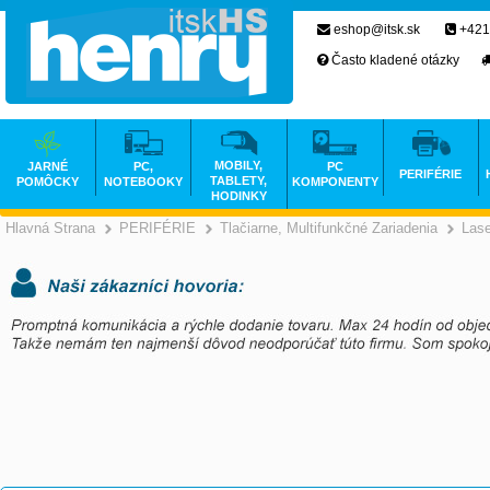
eshop@itsk.sk
+421
Často kladené otázky
MOBILY,
JARNÉ
PC,
PC
PERIFÉRIE
TABLETY,
POMÔCKY
NOTEBOOKY
KOMPONENTY
HODINKY
Hlavná Strana
PERIFÉRIE
Tlačiarne, Multifunkčné Zariadenia
Las
>
>