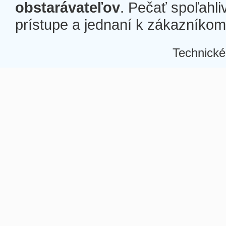
obstarávateľov
. Pečať spoľahli
prístupe a jednaní k zákazníkom a
Technické
Â
Â
Â