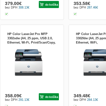
379.00
€
353.58
€
do košíka
bez DPH
308.13
€
bez DPH
287.46
€
HP Color LaserJet Pro MFP
HP Color LaserJet 
3302sdw (A4, 25 ppm, USB 2.0,
3302fdw (A4, 25 ppm
Ethernet, Wi-Fi, Print/Scan/Copy,
Ethernet, WiFi,
HP Color LaserJet Pro MFP 3302sdw.
HP Color LaserJet Pro M
ADF, Duplex) 499Q6F#B19
Print/Scan/Copy/fax
Tisk, kopírování, skenování, 25/25 ppm,
Tisk, kopírování, skenován
Duplex) 499Q8F#B19
600x600 dpi, 4,3&quot;cm barevný
ppm, 600x600 dpi, 4,3&q
dotykový display, funkce Auto on/off,
dotykový display, Automat
Automatický oboustranný tisk (duplex),
jednoprůchodový podava
Ethernet 10/100/1000, WiFi, WiFi Direct,
(duplexní) na 50 listů, fun
USB 2.0 + USB slot na předním p...
Automatický oboustranný t
358.09
€
349.48
€
do košíka
bez DPH
291.13
€
bez DPH
284.13
€