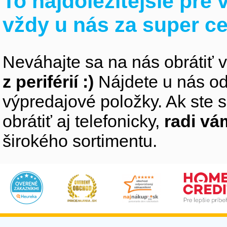
To najdôležitejšie pre
vždy u nás za super c
Neváhajte sa na nás obrátiť 
z periférií :)
Nájdete u nás od
výpredajové položky. Ak ste s
obrátiť aj telefonicky,
radi v
širokého sortimentu.