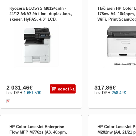
Kyocera ECOSYS M8124cidn -
Tlačiareň HP Color 
24/12 A4/A3 čb i far., duplex.kop.,
178nw A4, 18/4ppm,
skener, HyPAS, 4,3" LCD,
WiFi, Print/Scan/Co
Kyocera ECOSYS M8124cidn Multifunkční
Plnohodnotný laserový tis
obojstranný podávač
4ZB96A#B19
barevná tiskárna formátu A4/A3 nabízí
základní ceny. * Tisk, kop
rychlost tisku až 24 stran za minutu ve
skenování *Nejmenší lase
formátu A4, až 12 stran za minutu ve
světě ve své třídě *Sytá č
formátu A3 a rozlišení tisku 1200 dpi .
barvy díky toneru HP *Ryc
Samozřejmostí je automatický duplexní
str./min (černobíle/barevn
tisk . K dispozici je...
* mobilní tisk: Apple...
2 031.46
€
317.86
€
do košíka
bez DPH
1 651.59
€
bez DPH
258.42
€
HP Color LaserJet Enterprise
HP Color LaserJet 
Flow MFP M776zs (A3, 46ppm,
M282nw (A4, 21/21 p