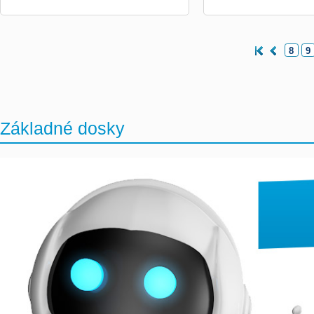
8
9
Základné dosky