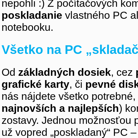
nepohli :) Z počítačových k
poskladanie
vlastného PC a
notebooku.
Všetko na PC „sklada
Od
základných dosiek
, cez
grafické karty
, či
pevné dis
nás nájdete všetko potrebné, 
najnovších a najlepších
) k
zostavy. Jednou možnosťou pr
už vopred „poskladaný“ PC – z