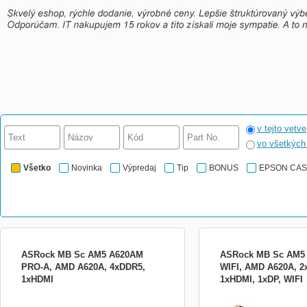
v tejto vetve
vo všetkýc
Všetko
Novinka
Výpredaj
Tip
BONUS
EPSON CA
ASRock MB Sc AM5 A620AM
ASRock MB Sc AM5
PRO-A, AMD A620A, 4xDDR5,
WIFI, AMD A620A, 2
1xHDMI
1xHDMI, 1xDP, WIFI
ASRock A620AM Pro-A &amp;ndash;
ASROCK A620AM-X WIFI 
spolehlivá základní deska pro moderní PC
základná doska ponúka k
Základní deska ASRock A620AM Pro-A je
vysoko hodnotné riešenie,