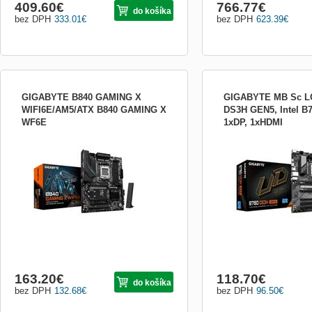
409.60
€
766.77
€
do košíka
bez DPH
333.01
€
bez DPH
623.39
€
GIGABYTE B840 GAMING X
GIGABYTE MB Sc L
WIFI6E/AM5/ATX B840 GAMING X
DS3H GEN5, Intel B
WF6E
1xDP, 1xHDMI
GIGABYTE B840 GAMING X WIFI6E *Q-
Formát:ATX; Chipset:Intel 
Flash Plus *X3D Turbo Mode *EZ-Latch
Socket (pätica):Socket 17
Plus/Click *WIFI EZ-Plug Chipset: AMD
pamäťového modulu:DDR
B840 Rozměrový formát: ATX
RAID:0, 1, 5, 10; PCI exp
(305x244mm) Podpora pro procesory:
AMD Ryzen™ řady 9000/8000/7000
Patice procesoru: AM5 Paměť: *4x DIMM
patice podpor...
163.20
€
118.70
€
do košíka
bez DPH
132.68
€
bez DPH
96.50
€