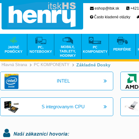
eshop@itsk.sk
+421
Často kladené otázky
MOBILY,
JARNÉ
PC,
PC
PERIFÉRIE
TABLETY,
POMÔCKY
NOTEBOOKY
KOMPONENTY
HODINKY
Hlavná Strana
PC KOMPONENTY
Základné Dosky
>
>
INTEL
S integrovanym CPU