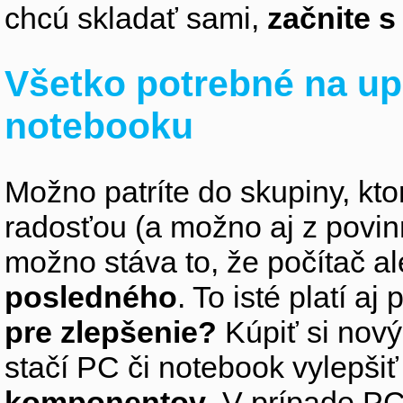
chcú skladať sami,
začnite 
Všetko potrebné na up
notebooku
Možno patríte do skupiny, kto
radosťou (a možno aj z povin
možno stáva to, že počítač 
posledného
. To isté platí aj
pre zlepšenie?
Kúpiť si nový
stačí PC či notebook vylepši
komponentov
. V prípade PC