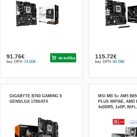
navržena pro procesory AMD Ryzen série
výkon, univerzálnosť a sp
7000, 8000 a 9000 , kterým umožní
profesionálne aj každoden
rozvinout jejich potenciál na maximum.
ASRock X-Series základn
Nabízí ideální rovnováhu mezi výk...
poskytuje vysoko hodnotné
...
91.76
€
115.72
€
do košíka
bez DPH
74.60
€
bez DPH
94.08
€
GIGABYTE B760 GAMING X
MSI MB Sc AM5 B8
GEN5/LGA 1700/ATX
PLUS WIFI6E, AMD 
4xDDR5, 1xDP, WiFi
Formát:ATX; Chipset:Intel B760, Intel;
MSI B850 GAMING PLUS 
Socket (pätica):Socket 1700; Typ
B850 GAMING PLUS WIFI6
pamäťového modulu:DDR5; Podpora
tak, aby ponúkal rozsiahle
RAID:0, 1, 5, 10; PCI express 16x:3
všestranné nástroje a pré
GIGABYTE B760 GAMING X GEN5
riešenie pre hráčov, ktorí 
Výkon PCIe Gen5 : Perfektná
komplexný zážitok. S pokr
synchronizácia na víťazstvo Podpora
2,5G LAN, PCIe 5.0 M.2 ri