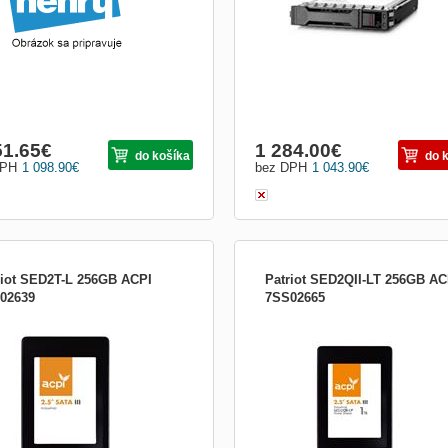
51.65
€
1 284.00
€
do košíka
do 
DPH
1 098.90
€
bez DPH
1 043.90
€
riot SED2T-L 256GB ACPI
Patriot SED2QII-LT 256GB AC
02639
7SS02665
disk SED2T-L zaměřený na výdrž
2,5&quot; SATA III SSD SED2QII Seri
 SED2T-L je vysoce výkonný SSD
ACPI poskytuje bezkonkurenční řadu
 s rozhraním SATA 6 Gb/s, který se
flashových úložišť a řešení DRAM, kt
ně hodí pro klientské SSD disky,
poskytují bezkonkurenční spolehlivos
booky a tablety. SED2T-L plně
vysoký výkon pro různé průmyslové
oruje vysokorychlostní Toggle, ONFI
aplikace. Funkce: * Podporuje režim
é nejnovější generaci NAN...
spánku zařízení SATA (DevSleep) * ..