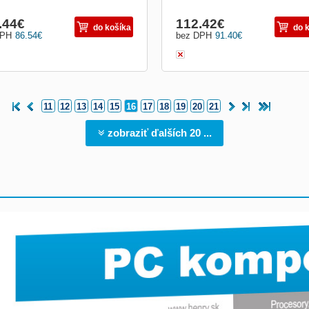
.44
€
112.42
€
do košíka
do 
DPH
86.54
€
bez DPH
91.40
€
11
12
13
14
15
16
17
18
19
20
21
zobraziť ďalších 20 ...