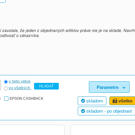
v tejto vetve
HĽADAŤ
Parametre
vo všetkých
S
EPSON CASHBACK
skladom
všetko
skladom - po objednaní