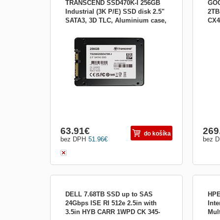
TRANSCEND SSD470K-I 256GB
GOO
Industrial (3K P/E) SSD disk 2.5"
2TB
SATA3, 3D TLC, Aluminium case,
CX4
Dimensions 100 mm x 69.85 mm x 6.8 mm
Form
560MB/s R, 52 TS256GSSD470K-I
(3.94&quot; x 2.75&quot; x 0.27&quot;)
(v GB
Weight 54 g (1.9 oz) Form Factor
III; 
2.5&quot; Interface Bus Interface SATA III
6Gb/s Transcend&#39;s SSD470K
features the SATA III 6Gb/s interface and
state-of-the-art 3D NAND technology,
which al
63.91
€
269
do košíka
bez DPH
51.96
€
bez 
DELL 7.68TB SSD up to SAS
HPE
24Gbps ISE RI 512e 2.5in with
Inte
3.5in HYB CARR 1WPD CK 345-
Mul
Technické parametre Kompatibilita
Typ 