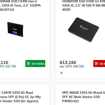
DRAM SSD CX400 Gen.2
VERBATIM SSD Vi550 S3 4T
, SATA III 7mm, 2,5" SSDPR-
SATA III, 2.5" W 535/ R 560 M
00-02T-G2
49355
át:2.5&quot;; Kapacita pevného disku
1TB Vi550 SATA III 2.5&quot; interný 
):2 000; Rozhranie:interní Serial ATA
SSD Ideálna voľba na modernizáciu
Typ disku:SSD
počítača alebo prenosného počítača 
pevným diskom Bleskový prenos dát 
560 MB/s pri čítaní a až 535 MB/s pri
zápise* Špičková technológia 3D NA
flash Riadiaca jednotka Phison...
.11
€
613.16
€
do košíka
do 
DPH
218.79
€
bez DPH
498.50
€
 3.84TB SATA 6G Read
HPE 960GB SATA 6G Mixed U
nsive SFF (2.5in) SC 3yr Wty
SFF BC Multi Vendor SSD
ti Vendor SSD (for Appolo)
P40503-K21
disku:SSD; Rozhranie:SSD;
HPE 960GB SATA MU SFF BC MV S