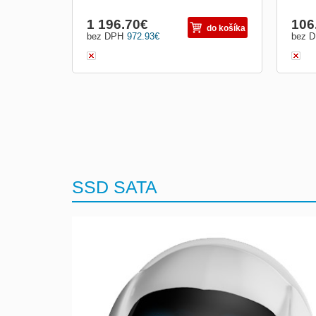
1 196.70
€
106
do košíka
bez DPH
972.93
€
bez 
SSD SATA