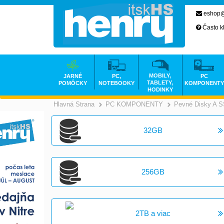
eshop@
Často k
MOBILY,
JARNÉ
PC,
PC
TABLETY,
POMÔCKY
NOTEBOOKY
KOMPONENTY
HODINKY
Hlavná Strana
PC KOMPONENTY
Pevné Disky A 
>
32GB
256GB
2TB a viac