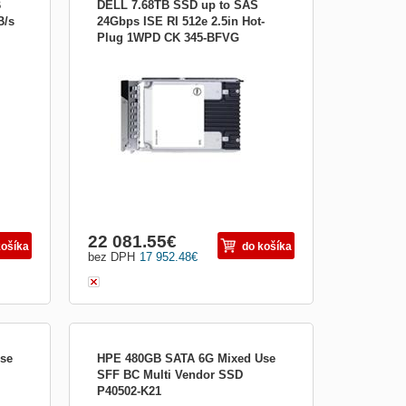
B
DELL 7.68TB SSD up to SAS
B/s
24Gbps ISE RI 512e 2.5in Hot-
Plug 1WPD CK 345-BFVG
disk
Technické parametre Kompatibilita
PowerEdge C6600 PowerEdge C6620
s
PowerEdge MX760C PowerEdge R440
- až
PowerEdge R450 PowerEdge R550
PowerEdge R640 PowerEdge R650
ND
PowerEdge R650xs PowerEdge R6515
PowerEdge R660 PowerEdge R6615
PowerEdge R6625 PowerEdge R740...
Obrázkami
Výpis
22 081.55
€
košíka
do košíka
bez DPH
17 952.48
€
se
HPE 480GB SATA 6G Mixed Use
SFF BC Multi Vendor SSD
P40502-K21
SD
HPE 480GB SATA MU SFF BC MV SSD