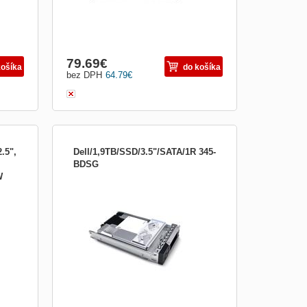
79.69
€
košíka
do košíka
bez DPH
64.79
€
.5",
Dell/1,9TB/SSD/3.5"/SATA/1R 345-
BDSG
W
disku
Rozhraní: SATA Typ: SSD, Read Intensive
 ATA
Rychlost: 6Gbps Kapacita: 1.92TB
p
Otáčky: - Velikost: 3,5&quot; (vnitřní
2,5&quot; disk) HotPlug: Ano (součástí
disku je HotPlug rámeček) Disk je
kompatibilní s DELL servery: PowerEdge
C6420 PowerEdge C6525 PowerEdge
HS5610...