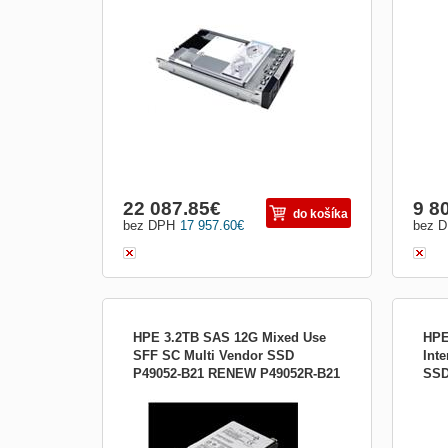
BFYM
P18
PowerEdge C6600 PowerEdge C6620
Form
PowerEdge MX760C PowerEdge R440
PowerEdge R450 PowerEdge R550
PowerEdge R650 PowerEdge R650XS
PowerEdge R6515 PowerEdge R660
PowerEdge R6615 PowerEdge R6625
PowerEdge R740 PowerEdge R740...
22 087.85
€
9 8
do košíka
bez DPH
17 957.60
€
bez 
HPE 3.2TB SAS 12G Mixed Use
HPE
SFF SC Multi Vendor SSD
Int
P49052-B21 RENEW P49052R-B21
SSD
Typ disku:SSD; Rozhranie:SAS;
Typ 
P40
Formát:2.5&quot;; Hot-plug HDD
Form
Adva
MB):