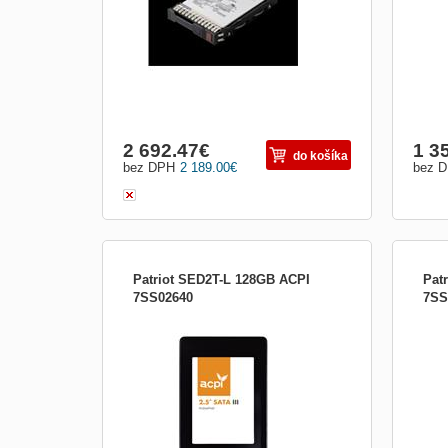
2 692.47
€
1 3
do košíka
bez DPH
2 189.00
€
bez 
Patriot SED2T-L 128GB ACPI
Pat
7SS02640
7SS
SSD disk SED2T-L zaměřený na výdrž
SSD 
ACPI SED2T-L je vysoce výkonný SSD
ACPI
disk s rozhraním SATA 6 Gb/s, který se
disk
ideálně hodí pro klientské SSD disky,
ideál
ultrabooky a tablety. SED2T-L plně
ultra
podporuje vysokorychlostní Toggle, ONFI
podp
a také nejnovější generaci NAN...
a tak