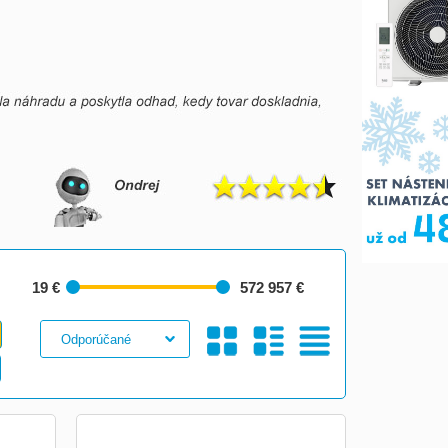
19 €
572 957 €
Galéria
S
Tabuľkový