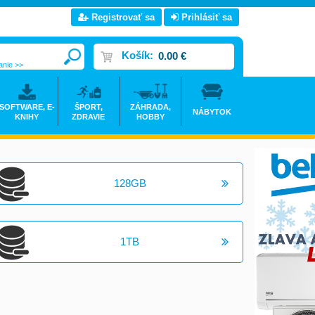
Registrovať sa
Prihlásiť sa
Košík:
0.00 €
anie >>
SOFTWARE, E-
ŠPORT,
ZÁHRADA,
NÁBYTOK
KNIHY
ZDRAVIE
HOBBY
128GB
1TB