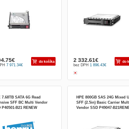
428-K21
át:2.5&quot;; Hot-plug HDD
04.75
€
2 332.61
€
do košíka
do 
DPH
7 971.34
€
bez DPH
1 896.43
€
 7.68TB SATA 6G Read
HPE 800GB SAS 24G Mixed 
ensive SFF BC Multi Vendor
SFF (2.5in) Basic Carrier Mult
 P40501-B21 RENEW
Vendor SSD P49047-B21REN
disku:SSD; Rozhranie:SATA;
Typ disku:SSD; Kapacita pevného dis
501R-B21
P49047R-B21
át:2.5&quot;; Hot-plug HDD;
GB):800; Rýchlosť otáčok (v RPM):S
nced Format:N/A; Veľkosť buffra (v
Rozhranie:SAS; Formát:2.5&quot;; Ho
Nešpecifikované
plug HDD; Advanced Format:N/A; Veľ
buffra (v MB):512