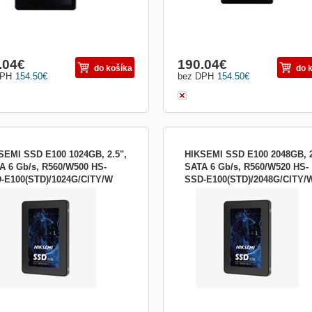
.04
€
190.04
€
do košíka
do 
DPH
154.50
€
bez DPH
154.50
€
SEMI SSD E100 1024GB, 2.5",
HIKSEMI SSD E100 2048GB, 2
A 6 Gb/s, R560/W500 HS-
SATA 6 Gb/s, R560/W520 HS-
-E100(STD)/1024G/CITY/W
SSD-E100(STD)/2048G/CITY/
át:2.5&quot;; Kapacita pevného disku
Formát:2.5&quot;; Kapacita pevného 
):1 000; Rozhranie:interní Serial ATA
(v GB):2 000; Rozhranie:interní Serial
 Rýchlosť otáčok (v RPM):SSD; Typ
III; Rýchlosť otáčok (v RPM):SSD; Ty
u:SSD
disku:SSD