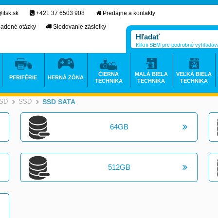
itsk.sk
+421 37 6503 908
Predajne a kontakty
ladené otázky
Sledovanie zásielky
Klikni SEM pre podrobné vyhľadáv
ČIERNA
MALÁ BIELA
VEĽKÁ BIELA
PERIFÉRIE
HERNÁ ZÓNA
TECHNIKA
TECHNIKA
TECHNIKA
SSD
SSD
SSD SATA
>
>
>
64GB
512GB