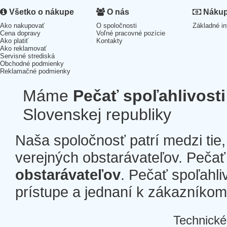
Všetko o nákupe
O nás
Nákup 
Ako nakupovať
O spoločnosti
Základné in
Cena dopravy
Voľné pracovné pozície
Ako platiť
Kontakty
Ako reklamovať
Servisné strediská
Obchodné podmienky
Reklamačné podmienky
Máme
Pečať spoľahlivosti
Slovenskej republiky
Naša spoločnosť patrí medzi tie
verejných obstarávateľov. Pečať 
obstarávateľov
. Pečať spoľahli
prístupe a jednaní k zákazníkom a
Technické