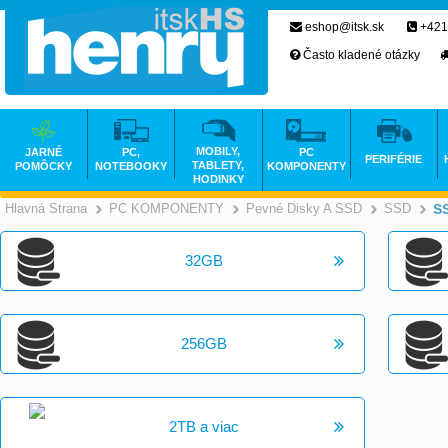
eshop@itsk.sk
+421
Často kladené otázky
MOBILY,
JARNÉ
PC,
PC
PERIFÉRIE
TABLETY,
POMÔCKY
NOTEBOOKY
KOMPONENTY
HODINKY
Hlavná Strana
PC KOMPONENTY
Pevné Disky A SSD
SSD
S
>
>
32GB
256GB
2TB a viac