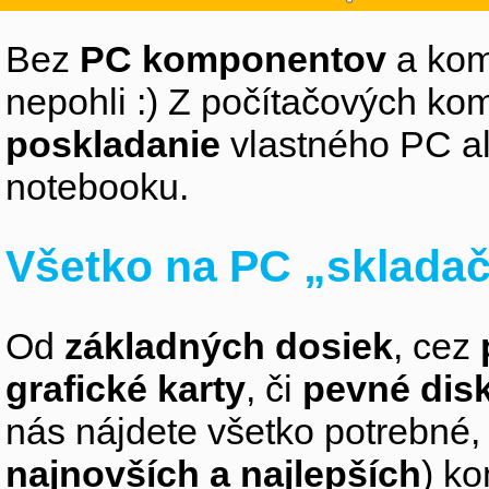
Bez
PC komponentov
a kom
nepohli :) Z počítačových k
poskladanie
vlastného PC a
notebooku.
Všetko na PC „sklada
Od
základných dosiek
, cez
grafické karty
, či
pevné dis
nás nájdete všetko potrebné, 
najnovších a najlepších
) k