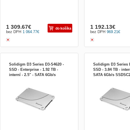
1 309.67
€
1 192.13
€
do košíka
bez DPH
1 064.77
€
bez DPH
969.21
€
Solidigm D3 Series D3-S4620 -
Solidigm D3 Series 
SSD - Enterprise - 1.92 TB -
SSD - 3.84 TB - intern
interní - 2.5" - SATA 6Gb/s
SATA 6Gb/s SSDSC
Solidigm D3 Series D3-S4620 - SSD -
Solidigm D3 Series D3-S4
SSDSC2KG019TZ1Z
Enterprise - 1.92 TB - interní - 2.5&quot; -
TB - interní - 2.5&quot; 
SATA 6Gb/s SSD - Enterprise - 1.92 TB -
- 3.84 TB - interní - 2.5&q
interní - 2.5&quot; - SATA 6Gb/s
6Gb/s