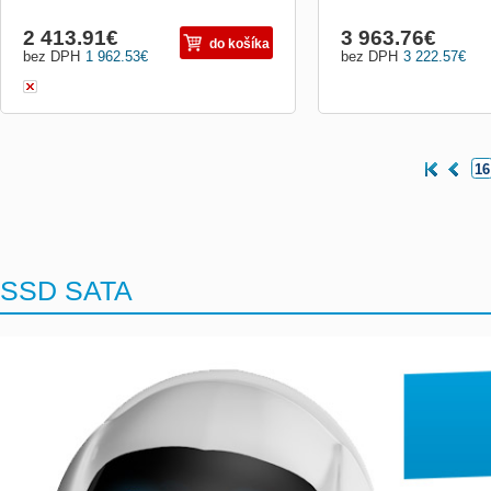
2 413.91
€
3 963.76
€
do košíka
bez DPH
1 962.53
€
bez DPH
3 222.57
€
16
SSD SATA