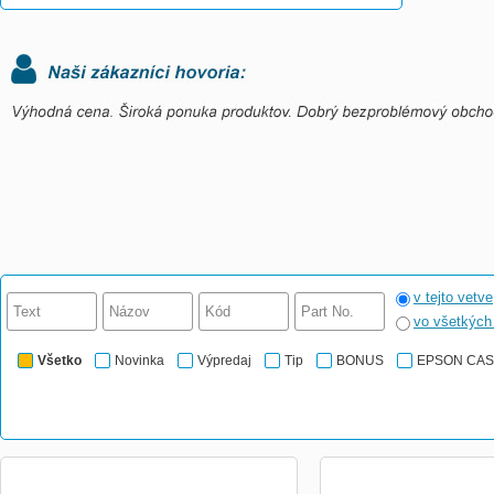
v tejto vetve
vo všetkýc
Všetko
Novinka
Výpredaj
Tip
BONUS
EPSON CA