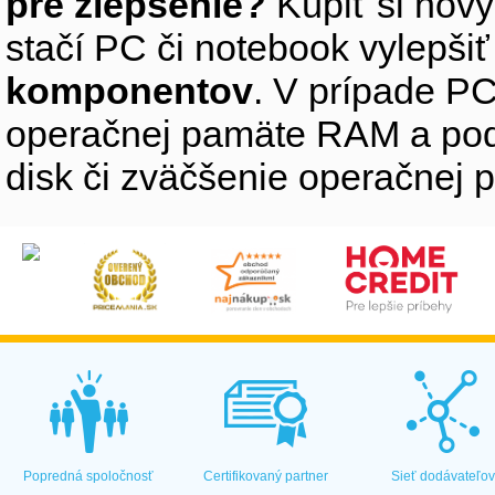
pre zlepšenie?
Kúpiť si nový
stačí PC či notebook vylepši
komponentov
. V prípade PC
operačnej pamäte RAM a pod
disk či zväčšenie operačnej 
Popredná spoločnosť
Certifikovaný partner
Sieť dodávateľo