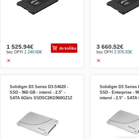
1 525.94
€
3 660.52
€
do košíka
bez DPH
1 240.60
€
bez DPH
2 976.03
€
Solidigm D3 Series D3-S4620 -
Solidigm D3 Series 
SSD - 960 GB - interní - 2.5" -
SSD - Enterprise - 9
SATA 6Gb/s SSDSC2KG960GZ1Z
interní - 2.5" - SATA
Solidigm D3 Series D3-S4620 - SSD - 960
Solidigm D3 Series D3-S4
SSDSC2KB960GZ1Z
GB - interní - 2.5&quot; - SATA 6Gb/s SSD
Enterprise - 960 GB - inter
- 960 GB - interní - 2.5&quot; - SATA 6Gb/s
SATA 6Gb/s SSD - Enterpr
interní - 2.5&quot; - SATA