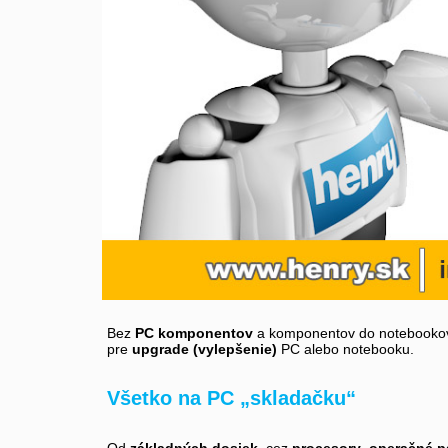
Bez
PC komponentov
a komponentov do notebookov 
pre
upgrade (vylepšenie)
PC alebo notebooku.
Všetko na PC „skladačku“
Od
základných dosiek
, cez
procesory
,
operačné 