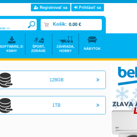
Registrovať sa
Prihlásiť sa
Košík:
0.00 €
anie >>
SOFTWARE, E-
ŠPORT,
ZÁHRADA,
NÁBYTOK
KNIHY
ZDRAVIE
HOBBY
128GB
1TB