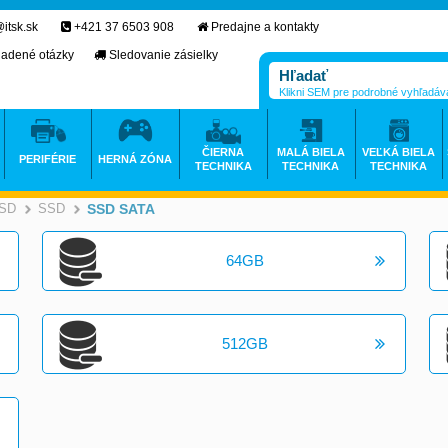
itsk.sk
+421 37 6503 908
Predajne a kontakty
ladené otázky
Sledovanie zásielky
Klikni SEM pre podrobné vyhľadáv
ČIERNA
MALÁ BIELA
VEĽKÁ BIELA
PERIFÉRIE
HERNÁ ZÓNA
TECHNIKA
TECHNIKA
TECHNIKA
SSD
SSD
SSD SATA
>
>
>
64GB
512GB