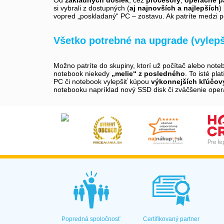
si vybrali z dostupných (
aj najnovších a najlepších
)
vopred „poskladaný“ PC – zostavu. Ak patríte medzi p
Všetko potrebné na upgrade (vylep
Možno patríte do skupiny, ktorí už počítač alebo note
notebook niekedy
„melie“ z posledného
. To isté pla
PC či notebook vylepšiť kúpou
výkonnejších kľúčo
notebooku napríklad nový SSD disk či zväčšenie oper
Popredná spoločnosť
Certifikovaný partner