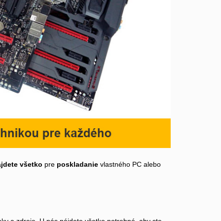
ájdete všetko
pre
poskladanie
vlastného PC alebo
ky a zdroje. U nás nájdete všetko potrebné, aby ste