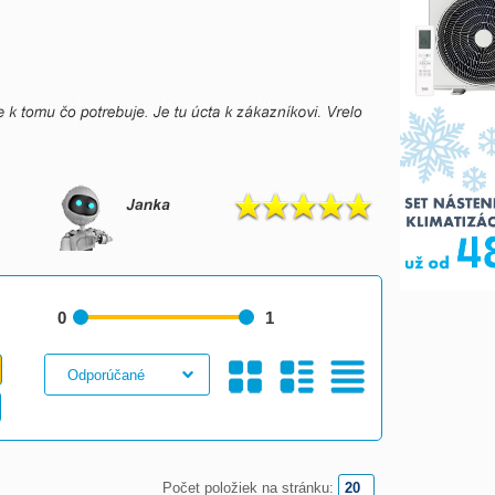
0
1
Galéria
S
Tabuľkový
Počet položiek na stránku: