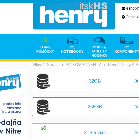
eshop@
Často k
MOBILY,
JARNÉ
PC,
PC
TABLETY,
POMÔCKY
NOTEBOOKY
KOMPONENTY
HODINKY
Hlavná Strana
PC KOMPONENTY
Pevné Disky A 
>
32GB
256GB
2TB a viac