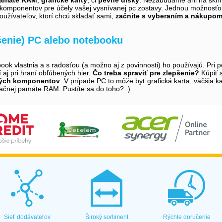
 komponentov pre účely vašej vysnívanej pc zostavy. Jednou možnosťou 
oužívateľov, ktorí chcú skladať sami,
začnite s vyberaním a nákupom
šenie) PC alebo notebooku
book vlastnia a s radosťou (a možno aj z povinnosti) ho používajú. Pri
tí aj pri hraní obľúbených hier.
Čo treba spraviť pre zlepšenie?
Kúpiť s
vých komponentov
. V prípade PC to môže byť grafická karta, väčšia
ačnej pamäte RAM. Pustíte sa do toho? :)
Sieť dodávateľov
Široký sortiment
Rýchle doručenie