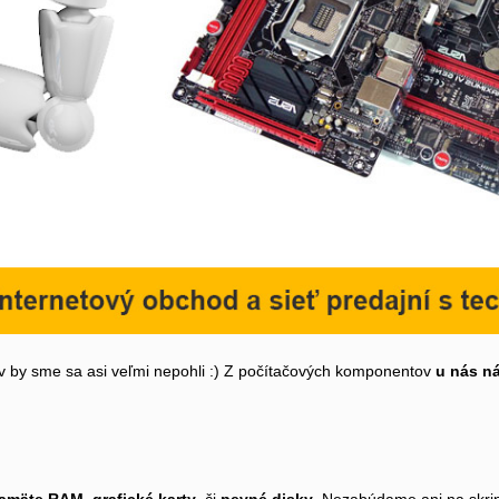
by sme sa asi veľmi nepohli :) Z počítačových komponentov
u nás n
pamäte RAM
,
grafické karty
, či
pevné disky
. Nezabúdame ani na skrin