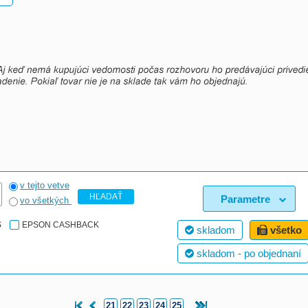
v tejto vetve
HĽADAŤ
Parametre
vo všetkých
S
EPSON CASHBACK
skladom
všetko
skladom - po objednaní
21
22
23
24
25