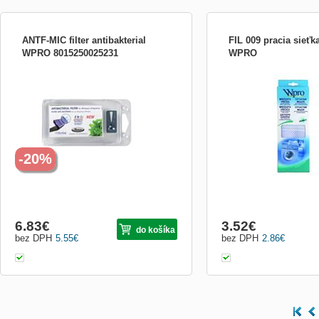
ANTF-MIC filter antibakterial
FIL 009 pracia sieťk
WPRO 8015250025231
WPRO
Cez tento dômyselný filter prechádza
pracia sieťka 70x65 FIL 0
100% vzduchu v chladničke. Počas
70x65 WPRO
výroby sú do polymérovej štruktúry
vzduchového fi ltra zakomponované
aktívne zložky MicrobanŽ. Tie sú
rovnomerne rozložené vo vláknach po
celom povrchu aj hlboko v materiáli fi ltra.
Ov
-20%
6.83
€
3.52
€
do košíka
bez DPH
5.55
€
bez DPH
2.86
€