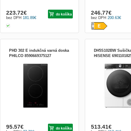
223.72
€
246.77
€
do košíka
bez DPH
181.89
€
bez DPH
200.63
€
E
PHD 302 E indukčná varná doska
DH5S102BW Sušička 
PHILCO 8590669375127
HISENSE 690110182
Indukčná varná doska Philco PHD 302 E
Sušička Hisense DH5S1
Počet platničiek 2 Bezp. vypínanie Časový
Integrovaná WiFi Aplikáci
spínač zón Materiál pl. dosky: tvrdené sklo
Anticrease systém proti 
Dotykové ovládanie Bez rámčeka Detská
displej Vlastné nastavenia
poistka Ukazovateľ zvyškového tepla
programy Bubon z nerezov
Booster Špeciálne funkcie: zapojenie
patentovaný obojsmerný 
káblom do zásuvky
vzduchu Nastavenie kon
95.57
€
513.41
€
do košíka