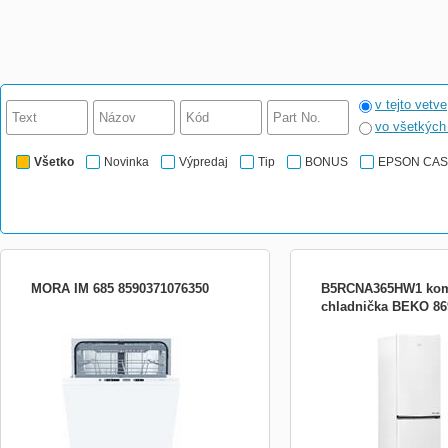
v tejto vetve
vo všetkýc
Všetko
Novinka
Výpredaj
Tip
BONUS
EPSON CA
MORA IM 685 8590371076350
B5RCNA365HW1 kom
chladnička BEKO 86
myčky 16 sad nádobí, 3 úložné koše,
Chladnička BEKO udrží po
digitální ukazatel zbytkového času,
dlhú dobu Umiestnenie mra
příborová zásuvka, odložený start (0-24
Vybavená No Frost funkci
hod), automatický program, úsporný ECO
námraze Samostatné chla
program, 1h mytí program, tablety 3v1,
pre chladničku a mraznič
funkce Total Aqua Stop proti
trieda D Predpokladaná r
přetečení,funkce SušeníPlus – autom
spotreba robí 198 kWh/an