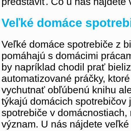
predstaviť. Čo u nás nájdete 
Veľké domáce spotreb
Veľké domáce spotrebiče z bie
pomáhajú s domácimi prácami 
by napríklad chodil prať biel
automatizované práčky, ktor
vychutnať obľúbenú knihu ale
týkajú domácich spotrebičov
spotrebiče v domácnostiach,
význam. U nás nájdete veľké