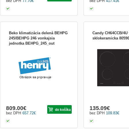
bez DPH
77.70
€
bez DPH
417.41
€
Beko klimatizácia delená BEHPG
Candy CH64CCB/4U 
245/BEHPG 246 vonkajsia
sklokeramicka 8059
jednotka BEHPG_245_out
sklokeramická deska se
ovládáním, 4 varné zóny,
ukazatel zbytkového tepl
automatické vypnutí, dět
zámek. Rovné hrany. Roz
x š x h 5 x 59 x 52 cm
809.00
€
135.09
€
do košíka
bez DPH
657.72
€
bez DPH
109.83
€