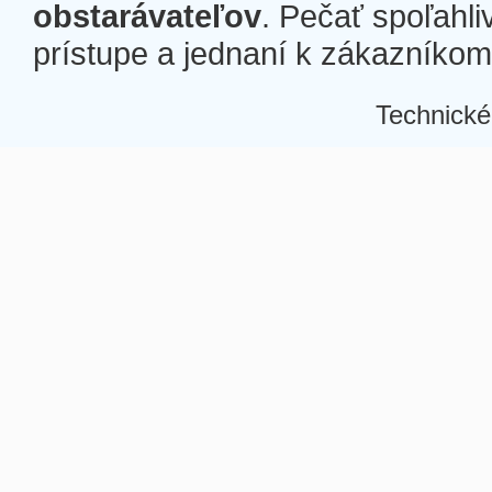
obstarávateľov
. Pečať spoľahli
prístupe a jednaní k zákazníkom a
Technické
Â
Â
Â