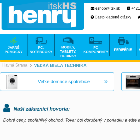
eshop@itsk.sk
+421
Často kladené otázky
MOBILY,
JARNÉ
PC,
PC
PERIFÉRIE
TABLETY,
POMÔCKY
NOTEBOOKY
KOMPONENTY
HODINKY
Hlavná Strana
VEĽKÁ BIELA TECHNIKA
>
Veľké domáce spotrebiče