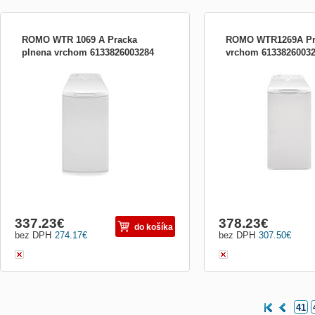
ROMO WTR 1069 A Pracka
ROMO WTR1269A Pr
plnena vrchom 6133826003284
vrchom 6133826003
1000 ot./min., 6 kg prádla, LED kontrolky,
Vrchem plněná pračka s k
ovládací panel v češtině, 9 Multi-programů
prádla, otáčky odstřeďován
6 Teplot; Long-Life konstrukce; Odložený
úsporná energetická třída 
start 3-12 hodin; en.šítek A+++AC ,
LED ukazateli a ovládací p
rozměry: v x š x h 85x40x60 cm, bílá
Long-Life konstrukce a od
těleso, ochrana proti přet
nadměrnému pěně
337.23
€
378.23
€
do košíka
bez DPH
274.17
€
bez DPH
307.50
€
41