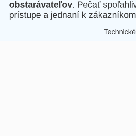
obstarávateľov
. Pečať spoľahli
prístupe a jednaní k zákazníkom a
Technické
Â
Â
Â