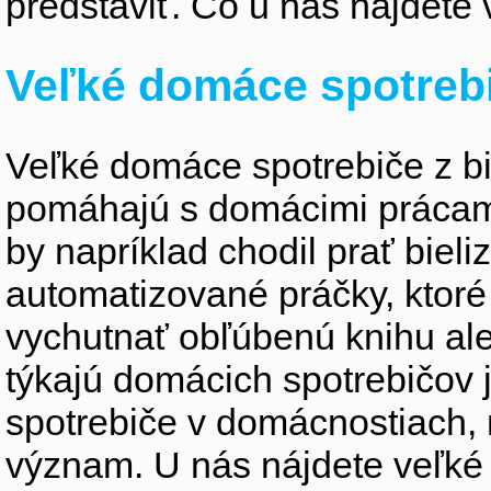
predstaviť. Čo u nás nájdete 
Veľké domáce spotreb
Veľké domáce spotrebiče z bie
pomáhajú s domácimi prácami 
by napríklad chodil prať biel
automatizované práčky, ktor
vychutnať obľúbenú knihu ale
týkajú domácich spotrebičov
spotrebiče v domácnostiach,
význam. U nás nájdete veľké