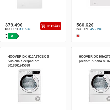
379.49
€
560.62
€
do košíka
bez DPH
308.53
€
bez DPH
455.79
€
A
HOOVER DX H10A2TCEX-S
HOOVER DX H8A2TC
Susicka s cerpadlom
predom plnena 8016
8016361945098
A++,10 kg,tech.One Touch a All in
A++,8 kg,techn.One Touc
One,vel.dig.displej,tep.čerpadlo,AQUAVISION
dig.displej,All In
5 l ve dvířkách,ukazatel délky cykl,14
One,tep.čerp,nád.AQUAVI
prog.zákl.+30 One Touch,Woolmark Apparel
dvířkách,ukazatel dél.cykl
Care,sušení bavlny a syntetiky
+ 30 OneTouch,Woolmark
dohromady,držák na sušení 2 párů bot,
Care,sušení bavlny a synt
hl.65dB(A),bílá s chrom.dví
dohromady,držák na suše
bot,obnova impregnace,bíl