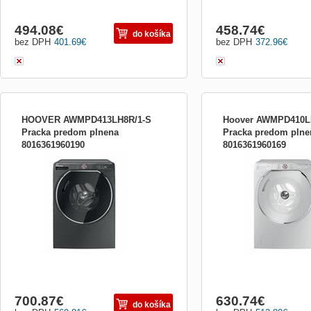
494.08
€
458.74
€
do košíka
bez DPH
401.69
€
bez DPH
372.96
€
HOOVER AWMPD413LH8R/1-S
Hoover AWMPD410L
Pracka predom plnena
Pracka predom plne
8016361960190
8016361960169
13kg, 1400ot./min., A+++ -40%,
1400 ot./min., 10 kg prádl
hlučnost(dB(A)) 50/78, AXI – umělá
invertorový motor, AXI umě
inteligence,Wifi + Bluetooth připojení přes
Care Dose, Total Care, All
aplikaci Wizard. Care Dose,Total Care, All
energetická třída A+++ - 
in one,bezpečnostní zámek dveří/ochrana
programů + Wifi programy,
proti úniku vody a proti přepěnění,
spotřeba: 0,55 kWh, rozmě
dotykový LCD displej v CZ
85x59,5x54 cm, bílá
700.87
€
630.74
€
do košíka