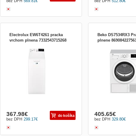
bez DPH
569.81
€
bez DPH
512.80
€
Electrolux EW6T4261 pracka
Beko DS7534RX3 Pr
vrchom plnena 7332543715268
plnene 86908422756
Hlavní technologie: SensiCare®; En. třída:
7kg, tepelné čerpadlo, A+
A+++; Kapacita praní (kg): 6; Otáčky za
vůně do sušičky včetně je
minutu: 1200; Hlučnost (db): 57; rozměry
nerez AquaWave buben, 6
VxŠxH (cm): 89x40x60; Motor:
bubnu, rozměry v x š x h:
Univerzální motor; Displej: LED displej
58,9 cm
367.98
€
405.65
€
do košíka
bez DPH
299.17
€
bez DPH
329.80
€