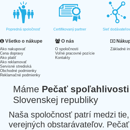
Popredná spoločnosť
Certifikovaný partner
Sieť dodávateľo
Všetko o nákupe
O nás
Nákup 
Ako nakupovať
O spoločnosti
Základné in
Cena dopravy
Voľné pracovné pozície
Ako platiť
Kontakty
Ako reklamovať
Servisné strediská
Obchodné podmienky
Reklamačné podmienky
Máme
Pečať spoľahlivosti
Slovenskej republiky
Naša spoločnosť patrí medzi tie
verejných obstarávateľov. Pečať 