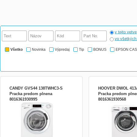
v tejto vetve
vo všetkýc
Všetko
Novinka
Výpredaj
Tip
BONUS
EPSON CA
CANDY GVS44 138TWHC3-S
HOOVER DWOL 413A
Pracka predom plnena
Pracka predom plne
8016361930995
8016361930568
8kg,1300ot,A+++,pára,dot.displej,MPS+,invert.motor,tech.
A+++-40%,A/A,13 kg,1400ot
Smart Touch,16 prog.+ 40Smart,rychlý
One a One Fi Extra- NFC,
14/30/44/59min,zablokování tlačítek,bílá s
dot.displ,16prog.zákl+ 40O
chrom.dvířky,VxŠxH:85x60x46,9cm
s chrom.dvířky,rozměry