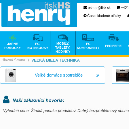
eshop@itsk.sk
+421
Často kladené otázky
MOBILY,
JARNÉ
PC,
PC
PERIFÉRIE
TABLETY,
POMÔCKY
NOTEBOOKY
KOMPONENTY
HODINKY
Hlavná Strana
VEĽKÁ BIELA TECHNIKA
>
Veľké domáce spotrebiče