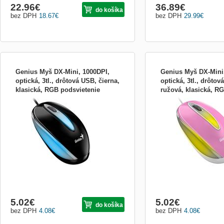
22.96
€
36.89
€
do košíka
bez DPH
18.67
€
bez DPH
29.99
€
Genius Myš DX-Mini, 1000DPI,
Genius Myš DX-Mini
optická, 3tl., drôtová USB, čierna,
optická, 3tl., drôtov
klasická, RGB podsvietenie
ružová, klasická, R
Genius DX-Mini Symetrická drôtová myš
Genius DX-Mini Symetric
31010025404
podsvietenie 310100
DX-Mini padne do ruky pravákom aj
DX-Mini padne do ruky pr
ľavákom a ponúka 3 tlačidla spoločne s
ľavákom a ponúka 3 tlačid
kvalitným optickým senzorom s rozlíšením
kvalitným optickým senzo
1000 DPI . Disponuje 1.5 m dlhým káblom,
1000 DPI . Disponuje 1.5
ktorý je zakončený konektorom USB.
ktorý je zakončený kone
Určite poteší taktiež št...
Určite poteší taktiež št...
5.02
€
5.02
€
do košíka
bez DPH
4.08
€
bez DPH
4.08
€