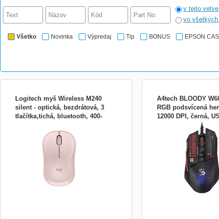
v tejto vetve
vo všetkýc
Všetko
Novinka
Výpredaj
Tip
BONUS
EPSON CA
Logitech myš Wireless M240
A4tech BLOODY W60
silent - optická, bezdrátová, 3
RGB podsvícená her
tlačítka,tichá, bluetooth, 400-
12000 DPI, černá, U
TICHÝ, POHODLNÝ A SNADNÝ
A4tech BLOODY W60 Max
4000dpi, růžová 910-007121
Seznamte se s myší M240 Silent,
podsvícená herní myš, 12
spolehlivou myší Bluetooth®, která uvolní
USB
váš pracovní prostor, připojí se během
několika sekund a zajistí mimořádně tichou
produktivitu, která vydrží. Tvarovaný tvar
a 18měsíční výdrž baterie vám