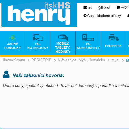
eshop@itsk.sk
+421
Často kladené otázky
MOBILY,
JARNÉ
PC,
PC
PERIFÉRIE
TABLETY,
POMÔCKY
NOTEBOOKY
KOMPONENTY
HODINKY
Hlavná Strana
PERIFÉRIE
Klávesnice, Myši, Joysticky
Myši
M
>
>