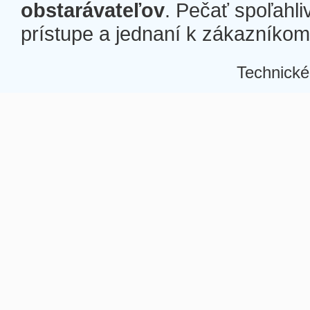
obstarávateľov
. Pečať spoľahli
prístupe a jednaní k zákazníkom a
Technické
Â
Â
Â