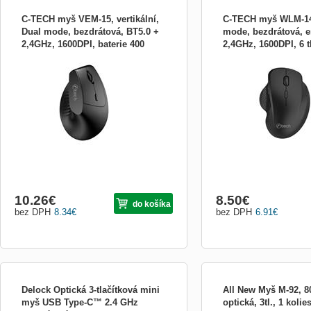
C-TECH myš VEM-15, vertikální,
C-TECH myš WLM-1
Dual mode, bezdrátová, BT5.0 +
mode, bezdrátová, e
2,4GHz, 1600DPI, baterie 400
2,4GHz, 1600DPI, 6 t
C-TECH myš VEM-15, vertikální, Dual
C-TECH myš WLM-14BK 
mAh, černá
nano receiver, černá
mode, bezdrátová, BT5.0 + 2,4GHz,
bezdrátová, ergo, BT5.0 
1600DPI, baterie 400 mAh, černá
1600DPI, 6 tlačítek, USB 
černá
10.26
€
8.50
€
do košíka
bez DPH
8.34
€
bez DPH
6.91
€
Delock Optická 3-tlačítková mini
All New Myš M-92, 8
myš USB Type-C™ 2.4 GHz
optická, 3tl., 1 koli