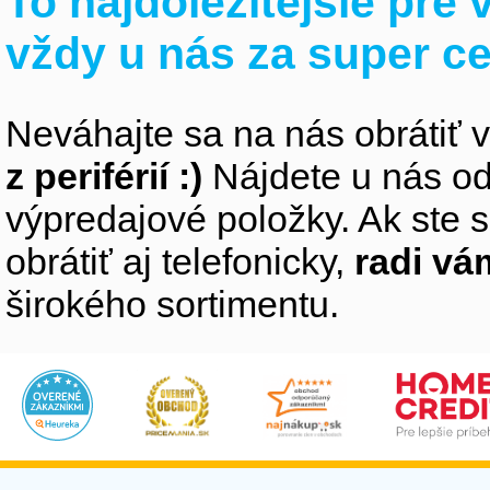
To najdôležitejšie pre
vždy u nás za super c
Neváhajte sa na nás obrátiť 
z periférií :)
Nájdete u nás od
výpredajové položky. Ak ste s
obrátiť aj telefonicky,
radi v
širokého sortimentu.