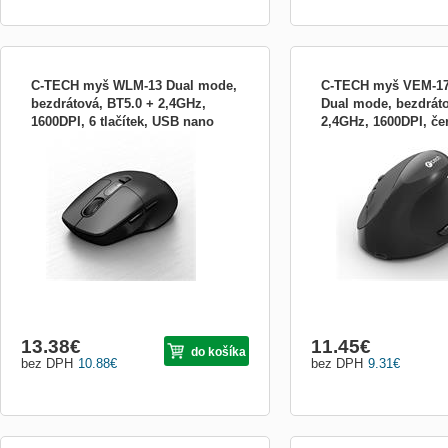
C-TECH myš WLM-13 Dual mode,
C-TECH myš VEM-17, 
bezdrátová, BT5.0 + 2,4GHz,
Dual mode, bezdráto
1600DPI, 6 tlačítek, USB nano
2,4GHz, 1600DPI, če
C-TECH myš WLM-13 Dual mode,
C-TECH myš VEM-17, vert
receiver, černá WLM-13BK
bezdrátová, BT5.0 + 2,4GHz, 1600DPI, 6
mode, bezdrátová, BT5.0
tlačítek, USB nano receiver, černá
1600DPI, černá
13.38
€
11.45
€
do košíka
bez DPH
10.88
€
bez DPH
9.31
€