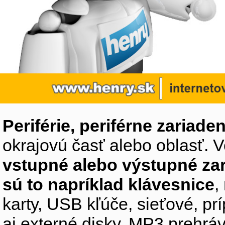
Periférie, periférne zariaden
okrajovú časť alebo oblasť. V
vstupné alebo výstupné za
sú to napríklad klávesnice
,
karty, USB kľúče, sieťové, p
aj externé disky, MP3 prehr