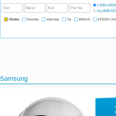
v tejto vetve
vo všetkýc
Všetko
Novinka
Výpredaj
Tip
BONUS
EPSON CA
Samsung