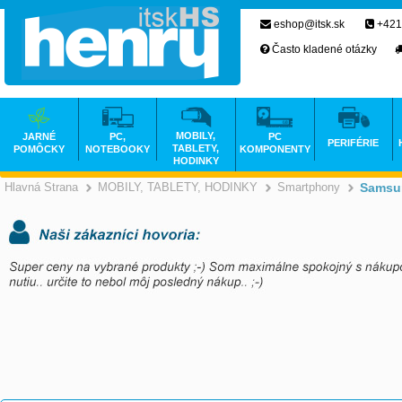
eshop@itsk.sk
+421
Často kladené otázky
MOBILY,
JARNÉ
PC,
PC
PERIFÉRIE
TABLETY,
POMÔCKY
NOTEBOOKY
KOMPONENTY
HODINKY
Hlavná Strana
MOBILY, TABLETY, HODINKY
Smartphony
Samsu
>
>