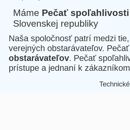
Máme
Pečať spoľahlivosti
Slovenskej republiky
Naša spoločnosť patrí medzi tie
verejných obstarávateľov. Pečať 
obstarávateľov
. Pečať spoľahli
prístupe a jednaní k zákazníkom a
Technické
Â
Â
Â