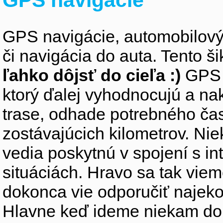
GPS navigácie, automobilový 
či navigácia do auta. Tento š
ľahko dôjsť do cieľa :)
GPS n
ktorý ďalej vyhodnocujú a na
trase, odhade potrebného času
zostávajúcich kilometrov. N
vedia poskytnú v spojení s i
situáciách. Hravo sa tak vi
dokonca vie odporučiť najeko
Hlavne keď ideme niekam do