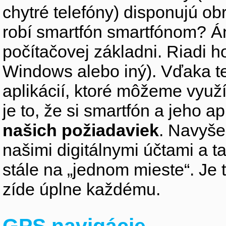
chytré telefóny) disponujú 
robí smartfón smartfónom? Án
počítačovej základni. Riadi h
Windows alebo iný). Vďaka te
aplikácií, ktoré môžeme využí
je to, že si smartfón a jeho a
našich požiadaviek
. Navyše
našimi digitálnymi účtami a 
stále na „jednom mieste“. Je 
zíde úplne každému.
GPS navigácie