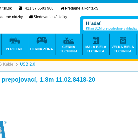
itsk.sk
+421 37 6503 908
Predajne a kontakty
ladené otázky
Sledovanie zásielky
Klikni SEM pre podrobné vyhľadáv
ČIERNA
MALÁ BIELA
VEĽKÁ BIELA
PERIFÉRIE
HERNÁ ZÓNA
TECHNIKA
TECHNIKA
TECHNIKA
B Káble
USB 2.0
>
>
 prepojovací, 1.8m 11.02.8418-20