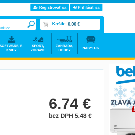
Registrovať sa
Prihlásiť sa
Košík:
0.00 €
anie >>
SOFTWARE, E-
ŠPORT,
ZÁHRADA,
NÁBYTOK
KNIHY
ZDRAVIE
HOBBY
6.74
€
bez DPH 5.48
€
do košíka