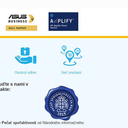
Osobný odber
Sieť predajní
ďte s nami v
akte:
e
Pečať spoľahlivosti
od Národného informačného