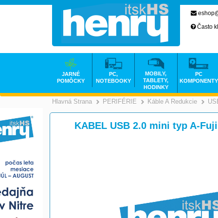
eshop@
Často k
MOBILY,
JARNÉ
PC,
PC
TABLETY,
POMÔCKY
NOTEBOOKY
KOMPONENTY
HODINKY
Hlavná Strana
PERIFÉRIE
Káble A Redukcie
US
>
>
KABEL USB 2.0 mini typ A-Fuji