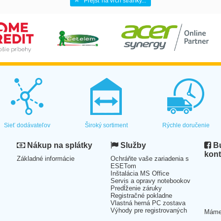
Prejsť na vrch stránky...
Sieť dodávateľov
Široký sortiment
Rýchle doručenie
Nákup na splátky
Služby
Bu
kont
Základné informácie
Ochráňte vaše zariadenia s
ESETom
Inštalácia MS Office
Servis a opravy notebookov
Predĺženie záruky
Registračné pokladne
Vlastná herná PC zostava
Výhody pre registrovaných
Mám