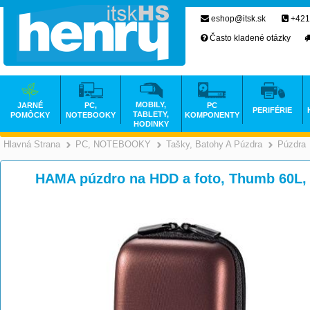
eshop@itsk.sk
+421
Často kladené otázky
MOBILY,
JARNÉ
PC,
PC
PERIFÉRIE
TABLETY,
POMÔCKY
NOTEBOOKY
KOMPONENTY
HODINKY
Hlavná Strana
PC, NOTEBOOKY
Tašky, Batohy A Púzdra
Púzdra
>
>
HAMA púzdro na HDD a foto, Thumb 60L,