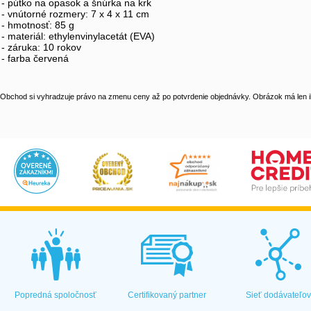
- pútko na opasok a šnúrka na krk
- vnútorné rozmery: 7 x 4 x 11 cm
- hmotnosť: 85 g
- materiál: ethylenvinylacetát (EVA)
- záruka: 10 rokov
- farba červená
Obchod si vyhradzuje právo na zmenu ceny až po potvrdenie objednávky. Obrázok má len il
Popredná spoločnosť
Certifikovaný partner
Sieť dodávateľo