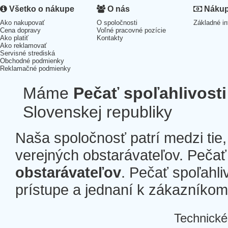
Všetko o nákupe
O nás
Nákup 
Ako nakupovať
O spoločnosti
Základné in
Cena dopravy
Voľné pracovné pozície
Ako platiť
Kontakty
Ako reklamovať
Servisné strediská
Obchodné podmienky
Reklamačné podmienky
Máme
Pečať spoľahlivosti
Slovenskej republiky
Naša spoločnosť patrí medzi tie
verejných obstarávateľov. Pečať 
obstarávateľov
. Pečať spoľahli
prístupe a jednaní k zákazníkom a
Technické