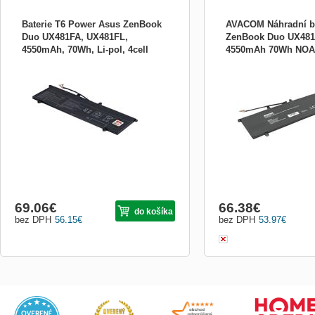
Baterie T6 Power Asus ZenBook
AVACOM Náhradní ba
Duo UX481FA, UX481FL,
ZenBook Duo UX481 
4550mAh, 70Wh, Li-pol, 4cell
4550mAh 70Wh NOA
Typ: Li-poly Kapacita: 4550 mAh (70 Wh)
čtyřčlánková baterie, 262
NBAS0188
Barva: černá Napětí: 15.4 V Rozměry:
260g Kompatibility Part 
262x73x7 mm Hmotnost: 260 g
03520000, 0B200-035201
Produktová čísla: C41N1901, 0B200-
Modely ASUS: ZenBook 
03520000, 0B200-03520100 Kompatibilní
ZenBook Duo UX481FL
modely: Asus ZenBook Duo UX481FA,
Asus ZenBook Duo UX481FL
69.06
€
66.38
€
do košíka
bez DPH
56.15
€
bez DPH
53.97
€