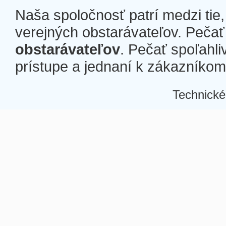
Naša spoločnosť patrí medzi tie
verejných obstarávateľov. Pečať 
obstarávateľov
. Pečať spoľahli
prístupe a jednaní k zákazníkom a
Technické
Â
Â
Â