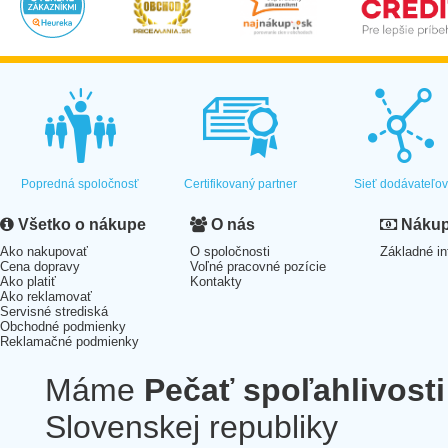
Popredná spoločnosť
Certifikovaný partner
Sieť dodávateľo
Všetko o nákupe
O nás
Nákup 
Ako nakupovať
O spoločnosti
Základné in
Cena dopravy
Voľné pracovné pozície
Ako platiť
Kontakty
Ako reklamovať
Servisné strediská
Obchodné podmienky
Reklamačné podmienky
Máme
Pečať spoľahlivosti
Slovenskej republiky