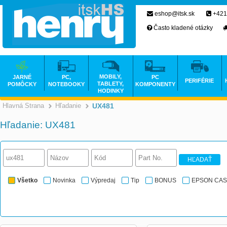
eshop@itsk.sk
+421
Často kladené otázky
MOBILY,
JARNÉ
PC,
PC
PERIFÉRIE
TABLETY,
POMÔCKY
NOTEBOOKY
KOMPONENTY
HODINKY
Hlavná Strana
Hľadanie
UX481
Hľadanie: UX481
HĽADAŤ
Všetko
Novinka
Výpredaj
Tip
BONUS
EPSON CA