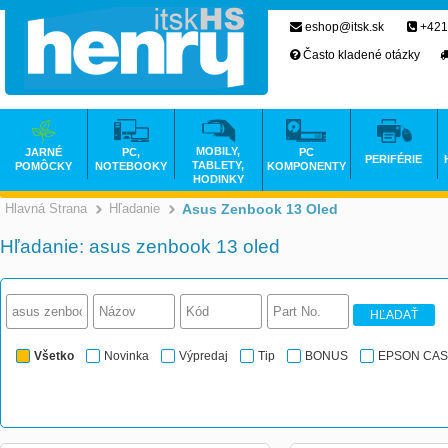
eshop@itsk.sk
+421
Často kladené otázky
MOBILY,
JARNÉ
PC,
PC
PERIFÉRIE
TABLETY,
POMÔCKY
NOTEBOOKY
KOMPONENTY
HODINKY
Hlavná Strana
Hľadanie
Asus Zenbook 13 Oled
Hľadanie: asus zenbook 13 oled
HĽADAŤ
Všetko
Novinka
Výpredaj
Tip
BONUS
EPSON CA