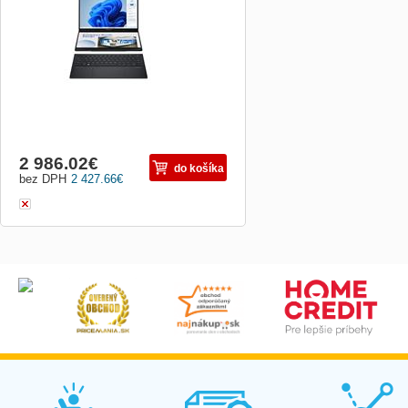
WEEE 1.11 BASE UNIT VSNB14X1-
BU1100 Marketing Name ASUS Zenbook
Duo Operating System Windows 11 Pro -
ASUS recommends Windows 11 Pro for
business Of...
2 986.02
€
do košíka
bez DPH
2 427.66
€