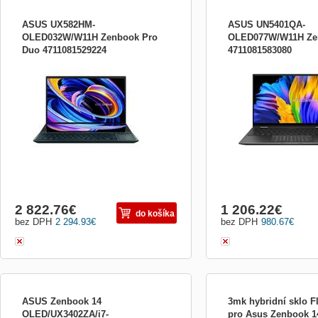
ASUS UX582HM-
ASUS UN5401QA-
OLED032W/W11H Zenbook Pro
OLED077W/W11H Zen
Duo 4711081529224
4711081583080
Displej, 15,6, Intel® Core™ i7-11800H
Displej, 14, AMD Ryzen™
Processor 2.3 GHz (24M Cache, up to 4.6
Processor (8-core/16-thr
GHz, 8 cores), RAM, 16GB, 1TB SSD,
cache, up to 4.4 GHz max
RTX3060, W11H
16GB, 512GB SSD, W11
2 822.76
€
1 206.22
€
do košíka
bez DPH
2 294.93
€
bez DPH
980.67
€
ASUS Zenbook 14
3mk hybridní sklo F
OLED/UX3402ZA/i7-
pro Asus Zenbook 