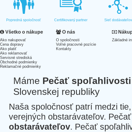
Popredná spoločnosť
Certifikovaný partner
Sieť dodávateľo
Všetko o nákupe
O nás
Nákup 
Ako nakupovať
O spoločnosti
Základné in
Cena dopravy
Voľné pracovné pozície
Ako platiť
Kontakty
Ako reklamovať
Servisné strediská
Obchodné podmienky
Reklamačné podmienky
Máme
Pečať spoľahlivosti
Slovenskej republiky
Naša spoločnosť patrí medzi tie
verejných obstarávateľov. Pečať 
obstarávateľov
. Pečať spoľahli