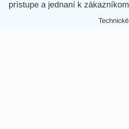
prístupe a jednaní k zákazníkom a
Technické
Â
Â
Â