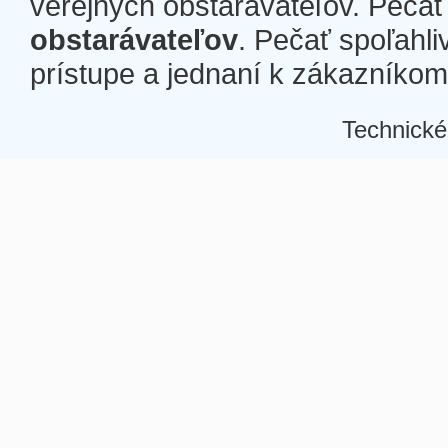
verejných obstarávateľov. Pečať 
obstarávateľov
. Pečať spoľahli
prístupe a jednaní k zákazníkom a
Technické
Â
Â
Â