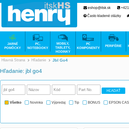
eshop@itsk.sk
+421
Často kladené otázky
MOBILY,
JARNÉ
PC,
PC
PERIFÉRIE
TABLETY,
POMÔCKY
NOTEBOOKY
KOMPONENTY
HODINKY
Hlavná Strana
Hľadanie
Jbl Go4
Hľadanie: jbl go4
HĽADAŤ
Všetko
Novinka
Výpredaj
Tip
BONUS
EPSON CA