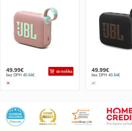
Uchopte a choďte. Zoberte si veľký zvuk
Uchopte a choďte. Zobert
JBL Pro, nech ste kdekoľvek. Odvážny,
JBL Pro, nech ste kdekoľ
farebný ultra-prenosný Bluetooth
farebný ultra-prenosný Bl
reproduktor JBL Go 4 sa zmestí do dlane
reproduktor JBL Go 4 sa 
a poskytuje čistý, hlasný zvuk JBL Pro s
a poskytuje čistý, hlasný
bohatými a pútavými basmi. Jeho novo
bohatými a pútavými basm
prepracované integrovan...
prepracované integrovan..
49.99
€
49.99
€
do košíka
bez DPH
40.64
€
bez DPH
40.64
€