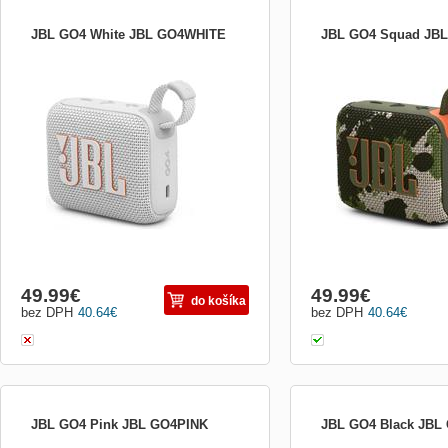
JBL GO4 White JBL GO4WHITE
JBL GO4 Squad JB
Uchopte a choďte. Zoberte si veľký zvuk
Uchopte a choďte. Zobert
JBL Pro, nech ste kdekoľvek. Odvážny,
JBL Pro, nech ste kdekoľ
farebný ultra-prenosný Bluetooth
farebný ultra-prenosný Bl
reproduktor JBL Go 4 sa zmestí do dlane
reproduktor JBL Go 4 sa 
a poskytuje čistý, hlasný zvuk JBL Pro s
a poskytuje čistý, hlasný
bohatými a pútavými basmi. Jeho novo
bohatými a pútavými basm
prepracované integrovan...
prepracované integrovan..
49.99
€
49.99
€
do košíka
bez DPH
40.64
€
bez DPH
40.64
€
JBL GO4 Pink JBL GO4PINK
JBL GO4 Black JB