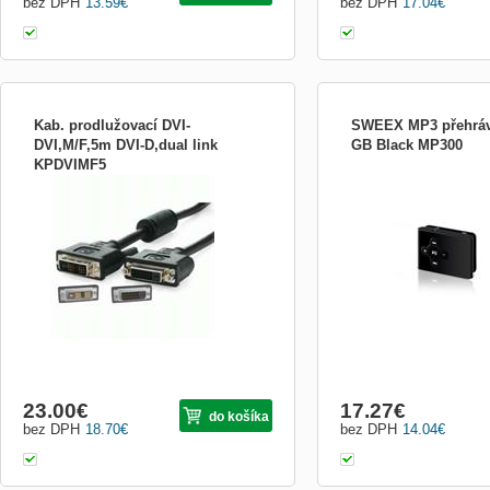
bez DPH
13.59
€
bez DPH
17.04
€
Kab. prodlužovací DVI-
SWEEX MP3 přehráv
DVI,M/F,5m DVI-D,dual link
GB Black MP300
KPDVIMF5
Kabel 24+1 pin Dual link Kvalitní stíněný
Instalovaná paměť: 2 GB 
kabel.
paměti: Flash Vstupy/výs
Podporované formáty - h
OGG Typ displeje: není Ve
Ne Funkce nahrávání z r
diktafon: Ne Typ napájení: 
Výdrž baterie ...
23.00
€
17.27
€
do košíka
bez DPH
18.70
€
bez DPH
14.04
€