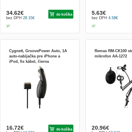
34.62
€
5.63
€
do košíka
bez DPH
28.15
€
bez DPH
4.58
€
Cygnett, GroovePower Auto, 1A
Remax RM-CK100 st
auto-nabíjačka pre iPhone a
mikrofon AA-1272
iPod, fix kábel, čierna
Cygnett, špecialista na príslušenstvo k
Remax RM-CK100 - držák
CY0344PAAUT
produktom od Apple! GroovePower Auto
Držák mikrofonu, který p
Duálna autonabíjačka pre iPhone a iPod.
v nahrávací studio. Držá
Perfekntý spoločník do auta, na dlhé cesty
upíná na hranu stolu a di
alebo len na cestu do obchodu. S
polohovatelným ramenem 
nabíjaním počas chodu Váš iPod alebo
optimální pozice. Kromě 
iPhone, bude funkčný celú
je k dispozici i držák telefo
16.72
€
20.96
€
do košíka