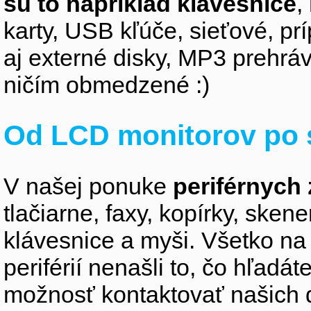
sú to napríklad klávesnice
,
karty, USB kľúče, sieťové, p
aj externé disky, MP3 prehr
ničím obmedzené :)
Od LCD monitorov po 
V našej ponuke
periférnych 
tlačiarne, faxy, kopírky, sken
klávesnice a myši. Všetko na
periférií nenašli to, čo hľadá
možnosť kontaktovať našich 