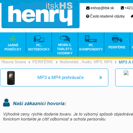
eshop@itsk.sk
+421
Často kladené otázky
MOBILY,
JARNÉ
PC,
PC
PERIFÉRIE
TABLETY,
POMÔCKY
NOTEBOOKY
KOMPONENTY
HODINKY
Hlavná Strana
PERIFÉRIE
Multimédiá , Audio, MP3, MP4
MP3 A 
>
>
MP3 a MP4 prehrávače