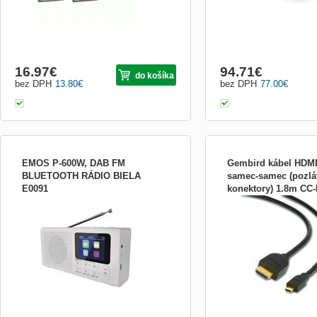
16.97
€
94.71
€
do košíka
bez DPH
13.80
€
bez DPH
77.00
€
EMOS P-600W, DAB FM
Gembird kábel HDMI
BLUETOOTH RÁDIO BIELA
samec-samec (pozlá
E0091
konektory) 1.8m CC
Najdôležitejšie parametre bluetooth pre
Výrobca: Gembird Trieda 
pripojenie napr. telefónu, tabletu áno doba
- HDMI | DisplayPort | Co
prevádzky na batériu podľa použitých
DVI|VGA Typ kábla: audi
batérií integrovaný mikrofón nie rádio
zástrčky: 1x samec HDMI 
DAB/DAB+/FM Ďalšie parametre anténa
Single Link), 1x samec m
teleskopická anténa farba biela displej
Dĺžka kábla: 1.8 m Pozlát
farebný dis
Áno Farba kábla: čiern...