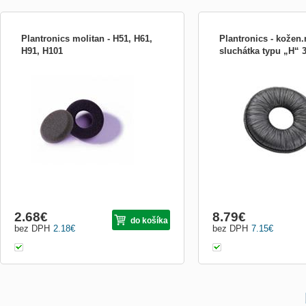
Plantronics molitan - H51, H61,
Plantronics - kožen.
H91, H101
sluchátka typu „H“ 
Molitany pro sluchátka typu „H“ – s
Koženkové návleky pro sl
výjimkou H41/A, H81/A, H141/A, H151/A,
„H“. Koupí tohoto kódu zí
H161/A, H171/A, H181/A. Spare, Ear
návleku. Přehled kompatibil
cushion charcoa. Obsah: 1ks molitanu.
příslušentsví naleznete:
Přehled kompatibility a zjištění
http://www.plantro.net/comp
příslušentsví naleznete:
http://www.plantro.net/compatibility
2.68
€
8.79
€
do košíka
bez DPH
2.18
€
bez DPH
7.15
€