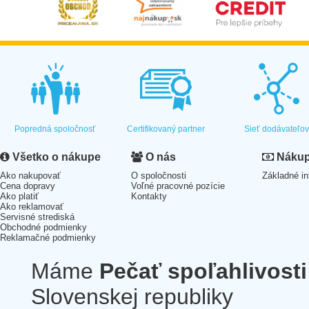
Popredná spoločnosť
Certifikovaný partner
Sieť dodávateľo
Všetko o nákupe
O nás
Nákup 
Ako nakupovať
O spoločnosti
Základné in
Cena dopravy
Voľné pracovné pozície
Ako platiť
Kontakty
Ako reklamovať
Servisné strediská
Obchodné podmienky
Reklamačné podmienky
Máme
Pečať spoľahlivosti
Slovenskej republiky