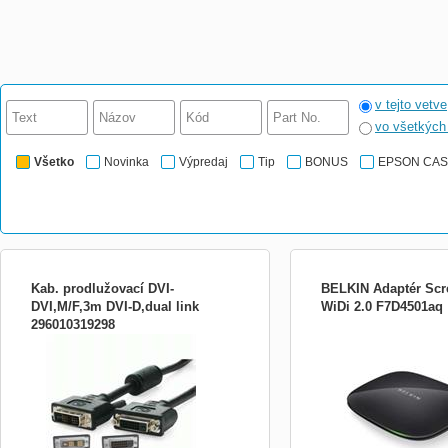
v tejto vetve
vo všetkýc
Všetko
Novinka
Výpredaj
Tip
BONUS
EPSON CA
Kab. prodlužovací DVI-
BELKIN Adaptér Scre
DVI,M/F,3m DVI-D,dual link
WiDi 2.0 F7D4501aq
296010319298
Kabel 24+1 pin Dual link Kvalitní stíněný
Přeneste si obraz z note
kabel.
na váš velký full HD telev
projektor - zobrazte videa
fotografie a procházejte in
adaptér Belkin ScreenCas
s technologií Intel® Wirel
(WiDi) při...