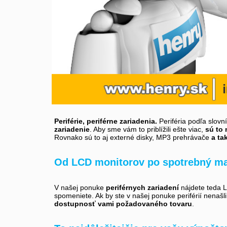
Periférie, periférne zariadenia.
Periféria podľa slovn
zariadenie
. Aby sme vám to priblížili ešte viac,
sú to 
Rovnako sú to aj externé disky, MP3 prehrávače
a ta
Od LCD monitorov po spotrebný ma
V našej ponuke
periférnych zariadení
nájdete teda LC
spomeniete. Ak by ste v našej ponuke periférií nenašl
dostupnosť vami požadovaného tovaru
.