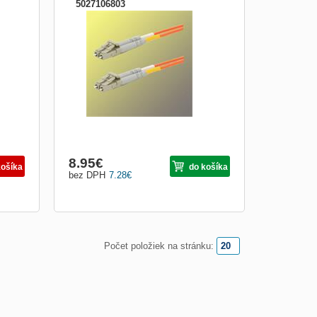
5027106803
Optický patch kabel duplex LC-LC 50/125
MM 1m OM3
8.95
€
košíka
do košíka
bez DPH
7.28
€
Počet položiek na stránku: