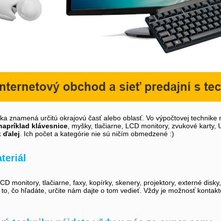
íka znamená určitú okrajovú časť alebo oblasť. Vo výpočtovej technike 
napríklad klávesnice
, myšky, tlačiarne, LCD monitory, zvukové karty,
k ďalej
. Ich počet a kategórie nie sú ničím obmedzené :)
teriál
D monitory, tlačiarne, faxy, kopírky, skenery, projektory, externé disky
i to, čo hľadáte, určite nám dajte o tom vedieť. Vždy je možnosť kontak