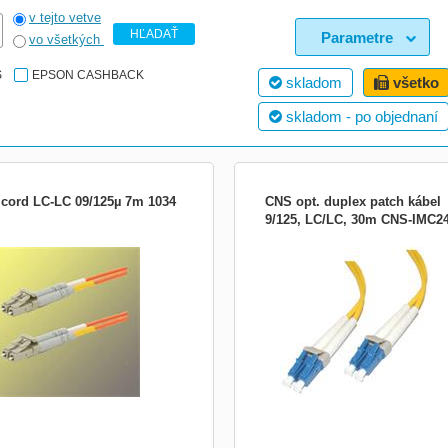
v tejto vetve
HĽADAŤ
Parametre
vo všetkých
S
EPSON CASHBACK
skladom
všetko
skladom - po objednaní
icord LC-LC 09/125µ 7m 1034
CNS opt. duplex patch kábel
9/125, LC/LC, 30m CNS-IMC2
CNS opt. duplex patch kábel 9/125, L
30m