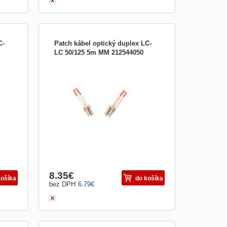
C-
Patch kábel optický duplex LC-
LC 50/125 5m MM 212544050
atch
Optický patch kabel duplex Optické patch
ch
káble sú určené k prepojeniu aktívnych
or,
zariadení ako sú (HUB, media konvertor,
ký
pracovné stanice) s pasívnymi (optický
h
rozvádzač, optická vaňa). V optických
exné
kabelážach sa používajú aj tzv. Duplexné
káble pre
8.35
€
košíka
do košíka
bez DPH
6.79
€