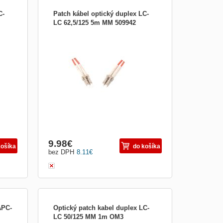
C-
Patch kábel optický duplex LC-
LC 62,5/125 5m MM 509942
atch
Optický patch kabel duplex Optické patch
ch
káble sú určené k prepojeniu aktívnych
or,
zariadení ako sú (HUB, media konvertor,
ký
pracovné stanice) s pasívnymi (optický
h
rozvádzač, optická vaňa). V optických
exné
kabelážach sa používajú aj tzv. Duplexné
káble pre
9.98
€
košíka
do košíka
bez DPH
8.11
€
APC-
Optický patch kabel duplex LC-
LC 50/125 MM 1m OM3