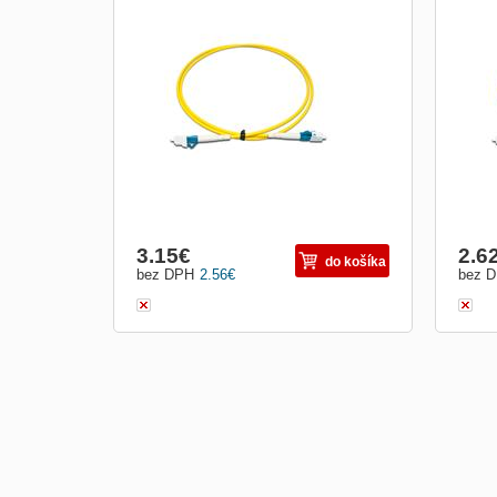
Optický patch kabel simplex Optické patch
Opti
káble sú určené k prepojeniu aktívnych
kábl
zariadení ako sú (HUB, media konvertor,
zari
pracovné stanice) s pasívnymi (optický
prac
rozvádzač, optická vaňa). V optických
rozv
kabelážach sa používajú aj tzv. Simplexný
kabel
káble pr
káble
3.15
€
2.6
do košíka
bez DPH
2.56
€
bez 