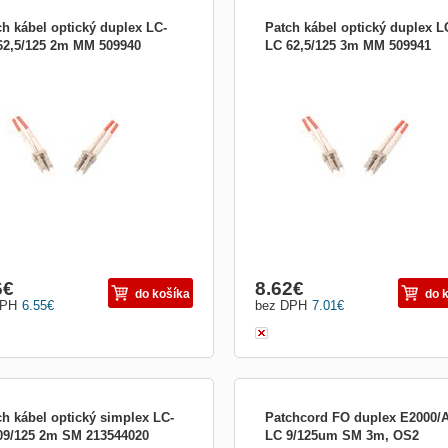
ch kábel optický duplex LC-
Patch kábel optický duplex L
62,5/125 2m MM 509940
LC 62,5/125 3m MM 509941
cký patch kabel duplex Optické patch
Optický patch kabel duplex Optické p
e sú určené k prepojeniu aktívnych
káble sú určené k prepojeniu aktívny
adení ako sú (HUB, media konvertor,
zariadení ako sú (HUB, media konvert
ovné stanice) s pasívnymi (optický
pracovné stanice) s pasívnymi (optic
ádzač, optická vaňa). V optických
rozvádzač, optická vaňa). V optickýc
lážach sa používajú aj tzv. Duplexné
kabelážach sa používajú aj tzv. Dupl
 pre
káble pre
6
€
8.62
€
do košíka
do 
DPH
6.55
€
bez DPH
7.01
€
ch kábel optický simplex LC-
Patchcord FO duplex E2000/
09/125 2m SM 213544020
LC 9/125um SM 3m, OS2