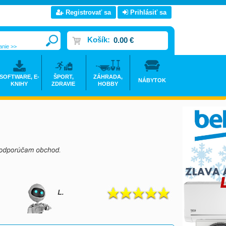
Registrovať sa
Prihlásiť sa
Košík:
0.00 €
anie >>
SOFTWARE, E-
ŠPORT,
ZÁHRADA,
NÁBYTOK
KNIHY
ZDRAVIE
HOBBY