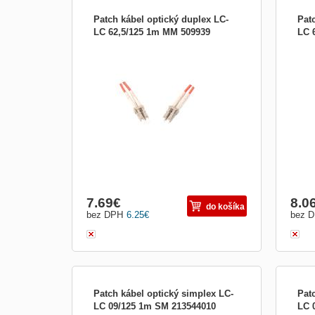
Patch kábel optický duplex LC-
Pat
LC 62,5/125 1m MM 509939
LC 
Optický patch kabel duplex Optické patch
Opti
káble sú určené k prepojeniu aktívnych
kábl
zariadení ako sú (HUB, media konvertor,
zari
pracovné stanice) s pasívnymi (optický
prac
rozvádzač, optická vaňa). V optických
rozv
kabelážach sa používajú aj tzv. Duplexné
kabe
káble pre
káble
7.69
€
8.0
do košíka
bez DPH
6.25
€
bez 
Patch kábel optický simplex LC-
Pat
LC 09/125 1m SM 213544010
LC 