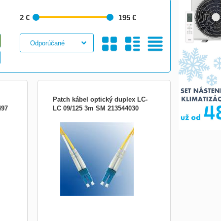
2 €
195 €
Galéria
S
Tabuľkový
Patch kábel optický duplex LC-
497
LC 09/125 3m SM 213544030
C/LC,
Optický patch kabel duplex Optické patch
káble sú určené k prepojeniu aktívnych
zariadení ako sú (HUB, media konvertor,
pracovné stanice) s pasívnymi (optický
rozvádzač, optická vaňa). V optických
kabelážach sa používajú aj tzv. Duplexné
káble pre
Obrázkami
Výpis