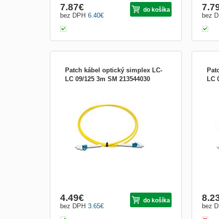
7.87
€
7.7
do košíka
bez DPH
6.40
€
bez 
Patch kábel optický simplex LC-
Pat
LC 09/125 3m SM 213544030
LC 
Optický patch kabel simplex Optické patch
Kábe
káble sú určené k prepojeniu aktívnych
kábl
zariadení ako sú (HUB, media konvertor,
zari
pracovné stanice) s pasívnymi (optický
prac
rozvádzač, optická vaňa). V optických
rozv
kabelážach sa používajú aj tzv. Simplexný
kabel
káble pr
káble
4.49
€
8.2
do košíka
bez DPH
3.65
€
bez 