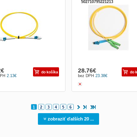
502710795221213
cký patch kabel simplex Optické patch
Patchcord FO duplex E2000/APC-LC
e sú určené k prepojeniu aktívnych
9/125um SM 3m
adení ako sú (HUB, media konvertor,
ovné stanice) s pasívnymi (optický
ádzač, optická vaňa). V optických
ážach sa používajú aj tzv. Simplexný
 pr
2
€
28.76
€
do košíka
do 
DPH
2.13
€
bez DPH
23.38
€
1
2
3
4
5
6
zobraziť ďalších 20 ...