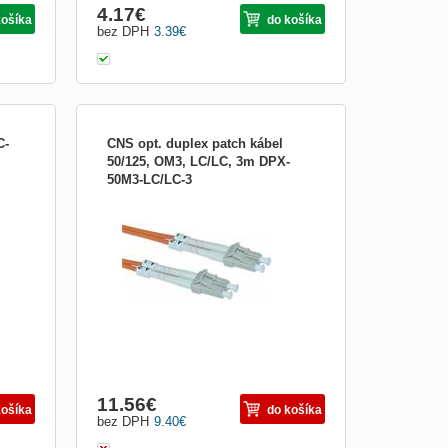
4.17
€
košíka
do košíka
bez DPH
3.39
€
C-
CNS opt. duplex patch kábel
50/125, OM3, LC/LC, 3m DPX-
50M3-LC/LC-3
atch
CNS opt. duplex patch kábel 50/125, OM3,
ch
LC/LC, 3m
or,
ký
h
exné
11.56
€
košíka
do košíka
bez DPH
9.40
€