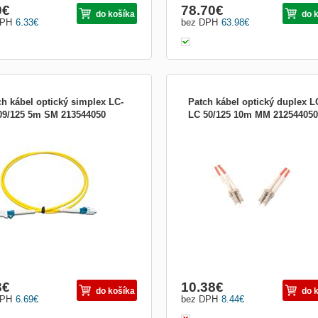
9
€
78.70
€
do košíka
do 
DPH
6.33
€
bez DPH
63.98
€
ch kábel optický simplex LC-
Patch kábel optický duplex L
09/125 5m SM 213544050
LC 50/125 10m MM 212544050
l optický Patch simplex Optické patch
Optický patch kabel duplex Optické p
e sú určené k prepojeniu aktívnych
káble sú určené k prepojeniu aktívny
adení ako sú (HUB, media konvertor,
zariadení ako sú (HUB, media konvert
ovné stanice) s pasívnymi (optický
pracovné stanice) s pasívnymi (optic
ádzač, optická vaňa). V optických
rozvádzač, optická vaňa). V optickýc
ážach sa používajú aj tzv. Simplexný
kabelážach sa používajú aj tzv. Dupl
 pr
káble pre
3
€
10.38
€
do košíka
do 
DPH
6.69
€
bez DPH
8.44
€