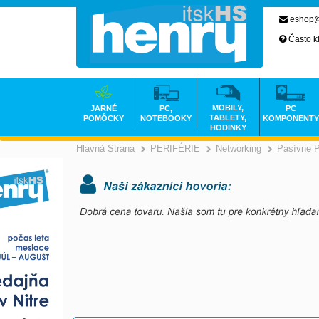
eshop@
Často k
MOBILY,
JARNÉ
PC,
PC
TABLETY,
POMÔCKY
NOTEBOOKY
KOMPONENTY
HODINKY
Hlavná Strana
PERIFÉRIE
Networking
Pasívne 
>
>