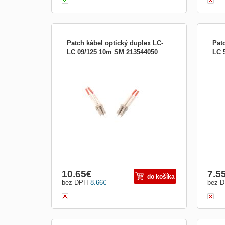
Patch kábel optický duplex LC-
Pat
LC 09/125 10m SM 213544050
LC 
Optický patch kabel je určený k propojení
Opti
aktivních zařízení (switche). Kabel typu
kábl
09/125 disponuje délkou 10 m . Na konci
zari
kabelu naleznete konektor LC-LC .
prac
Parametry: patchcord: duplexní konektor:
rozv
LC-LC typ kabelu: 09/125 délka: 10m
kabe
káble
10.65
€
7.5
do košíka
bez DPH
8.66
€
bez 