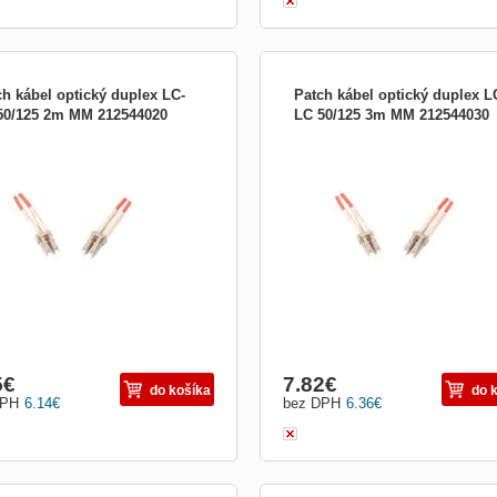
ch kábel optický duplex LC-
Patch kábel optický duplex L
50/125 2m MM 212544020
LC 50/125 3m MM 212544030
cký patch kabel duplex Optické patch
Optický patch kabel duplex Optické p
e sú určené k prepojeniu aktívnych
káble sú určené k prepojeniu aktívny
adení ako sú (HUB, media konvertor,
zariadení ako sú (HUB, media konvert
ovné stanice) s pasívnymi (optický
pracovné stanice) s pasívnymi (optic
ádzač, optická vaňa). V optických
rozvádzač, optická vaňa). V optickýc
lážach sa používajú aj tzv. Duplexné
kabelážach sa používajú aj tzv. Dupl
 pre
káble pre
5
€
7.82
€
do košíka
do 
DPH
6.14
€
bez DPH
6.36
€