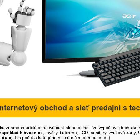
íka znamená určitú okrajovú časť alebo oblasť. Vo výpočtovej technike 
napríklad klávesnice
, myšky, tlačiarne, LCD monitory, zvukové karty,
k ďalej
. Ich počet a kategórie nie sú ničím obmedzené :)