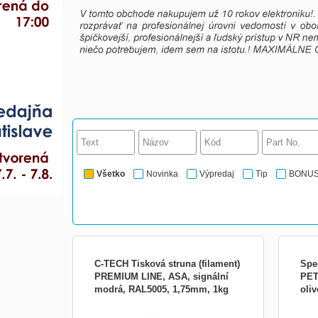
Všetko
Novinka
Výpredaj
Tip
BONU
C-TECH Tisková struna (filament)
Spe
PREMIUM LINE, ASA, signální
PET
modrá, RAL5005, 1,75mm, 1kg
oli
C-TECH tisková struna PREMIUM LINE (
Vyso
3DF-P-ASA1.75-5005
filament ) , ASA, signální modrá, RAL5005,
odol
1,75mm, 1kg Tisková struna (filament) pro
báze