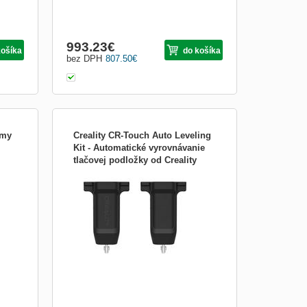
993.23
€
košíka
do košíka
bez DPH
807.50
€
omy
Creality CR-Touch Auto Leveling
Kit - Automatické vyrovnávanie
tlačovej podložky od Creality
načku
CR-Touch je riešenie na vyrovnávanie
CRE-4001010026
lače.
podložky 3D tlačiarní vyvinuté
spoločnosťou Creality na základe stoviek
miliónov používateľských údajov použitých
vývojármi. V porovnaní s tradičným
automatickým vyrovnávaním je
..
kompatibilný s viacerými podložkami 3D t