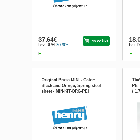
37.64
€
18.
do košíka
bez DPH
30.60
€
bez 
Original Prusa MINI - Color:
Tla
Black and Oringe, Spring steel
PET
sheet - MIN-KIT-ORG-PEI
/ 1
Výro
produ
stru
stru
tran
strun
0.05