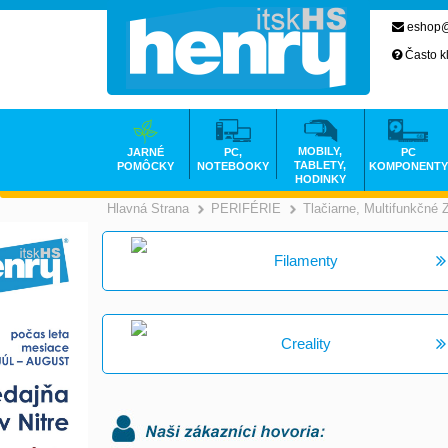
eshop@
Často k
MOBILY,
JARNÉ
PC,
PC
TABLETY,
POMÔCKY
NOTEBOOKY
KOMPONENTY
HODINKY
Hlavná Strana
PERIFÉRIE
Tlačiarne, Multifunkčné 
>
>
Filamenty
Creality