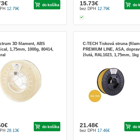
73
€
15.73
€
do košíka
do 
DPH
12.79
€
bez DPH
12.79
€
ctrum 3D filament, ABS
C-TECH Tisková struna (filam
ical, 1,75mm, 1000g, 80414,
PREMIUM LINE, ASA, doprav
ral
žlutá, RAL1023, 1,75mm, 1kg
ent Medical ABS je materiál najvyššej
C-TECH tisková struna PREMIUM LI
3DF-P-ASA1.75-1023
ty navrhnutý špeciálne pre lekárske
filament ) , ASA, dopravní žlutá, RAL1
ácie. Toto 3D tlačové vlákno bolo
1,75mm, 1kg Tisková struna (filament
ené s použitím ABS peliet, ktoré
3D tisk, díky kterému můžete vytváře
jú požiadavky na bio kompatibilitu
praktické i zábavné výrobky. Tento
fikácie USP Class VI alebo ISO
materiál se vyznačuje skvělými
-1, čo zar...
vlastnostmi a tudíž Vaše 3D
60
€
21.48
€
do košíka
do 
DPH
28.13
€
bez DPH
17.46
€