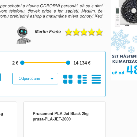
2 €
14 134 €
Galéria
S
Tabuľkový
kg
Prusament PLA Jet Black 2kg
prusa-PLA-JET-2000