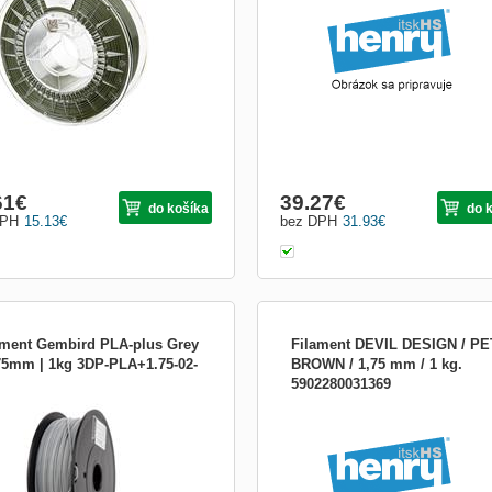
thylentereftalátu. Položky potlačené
cou tohoto materiálu majú vysoký
 kryštalickej fázy, čo umožňuje efekt
r priehľadnosti vyrábaný...
61
€
39.27
€
do košíka
do 
DPH
15.13
€
bez DPH
31.93
€
ament Gembird PLA-plus Grey
Filament DEVIL DESIGN / PE
,75mm | 1kg 3DP-PLA+1.75-02-
BROWN / 1,75 mm / 1 kg.
5902280031369
bca: Gembird Trieda produktu:
Výrobca: Devil Design
vá struna Typ tlačovej struny: PLA
pné farby tlačovej struny: sivá
mer tlačovej struny: 1.75 mm Dĺžka
vej struny na roli: 330 m Tolerance of
diameter: 0.05 mm Podtlaková ochrana
 vlhkosti: N...