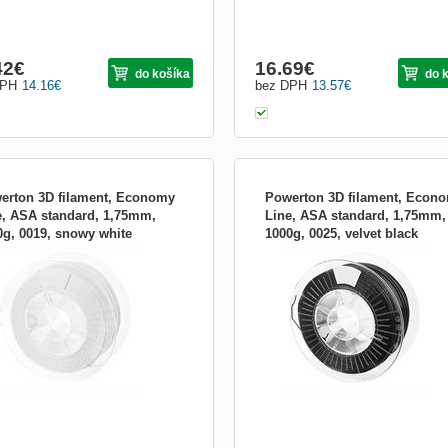
42
€
16.69
€
do košíka
do 
DPH
14.16
€
bez DPH
13.57
€
erton 3D filament, Economy
Powerton 3D filament, Econ
e, ASA standard, 1,75mm,
Line, ASA standard, 1,75mm,
0g, 0019, snowy white
1000g, 0025, velvet black
vte Powerton Economy Line – značku
Objavte Powerton Economy Line – z
entov, ktorá posúva hranice 3D tlače.
filamentov, ktorá posúva hranice 3D t
hnutá s ohľadom na potreby
Navrhnutá s ohľadom na potreby
rných tvorcov, ponúka dokonalú
moderných tvorcov, ponúka dokonalú
ováhu medzi funkčnosťou a
rovnováhu medzi funkčnosťou a
hlivosťou. Či už práve začínate,
spoľahlivosťou. Či už práve začínate,
 patríte medzi skúsených profes...
alebo patríte medzi skúsených profes.