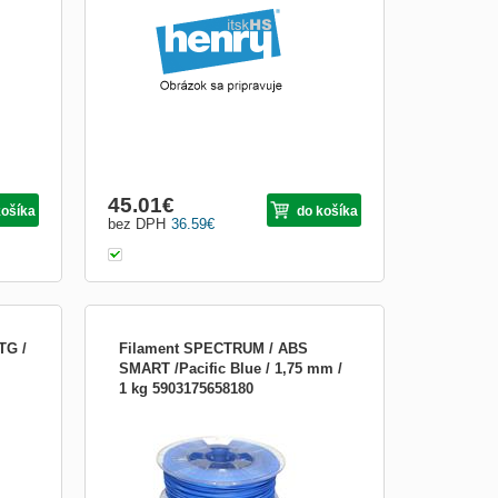
Obrázkami
Výpis
45.01
€
košíka
do košíka
bez DPH
36.59
€
TG /
Filament SPECTRUM / ABS
SMART /Pacific Blue / 1,75 mm /
1 kg 5903175658180
Výrobca: Spectrum Group Trieda
produktu: Tlačová struna Typ tlačovej
struny: ABS Smart Dostupné farby tlačovej
struny: Pacific Blue Priemer tlačovej
struny: 1.75 mm Druh balenia: BOX Počet
kusov v balení: 1 ks/bal. Podtlaková
ochrana proti vlhkosti: Ni...