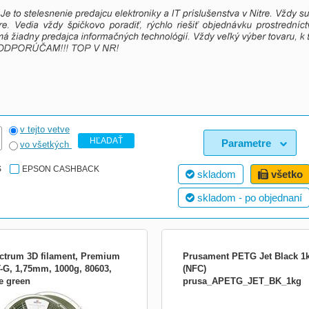
v tejto vetve
HĽADAŤ
Parametre
vo všetkých
S
EPSON CASHBACK
skladom
všetko
skladom - po objednaní
ctrum 3D filament, Premium
Prusament PETG Jet Black 1
-G, 1,75mm, 1000g, 80603,
(NFC)
ve green
prusa_APETG_JET_BK_1kg
ká transparentnosť a chemická
nosť Premium PET-G je materiál na
 glykolem modifikovaného