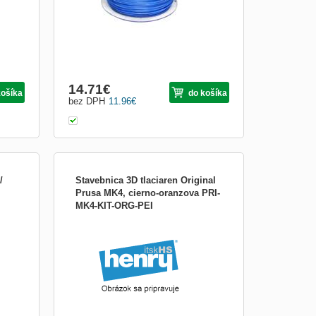
14.71
€
košíka
do košíka
bez DPH
11.96
€
/
Stavebnica 3D tlaciaren Original
Prusa MK4, cierno-oranzova PRI-
MK4-KIT-ORG-PEI
j
ej
meter: