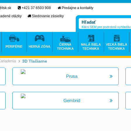
itsk.sk
+421 37 6503 908
Predajne a kontakty
ladené otázky
Sledovanie zásielky
Klikni SEM pre podrobné vyhľadáv
ČIERNA
MALÁ BIELA
VEĽKÁ BIELA
PERIFÉRIE
HERNÁ ZÓNA
TECHNIKA
TECHNIKA
TECHNIKA
Zariadenia
3D Tlačiarne
>
Prusa
Gembrid