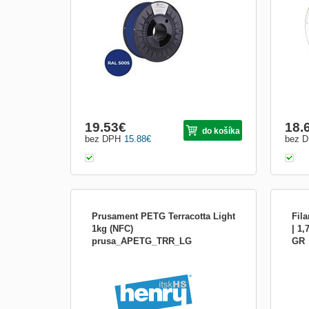
3D tisk, díky kterému můžete vytvářet
polye
praktické i zábavné výrobky. Tento
pomo
materiál se vyznačuje skvělými
obsah
vlastnostmi a tudíž Vaše 3D
takme
19.53
€
18.
do košíka
bez DPH
15.88
€
bez 
Prusament PETG Terracotta Light
Fil
1kg (NFC)
| 1
prusa_APETG_TRR_LG
GR
O PETG PETG je jedním z nejběžněji
Výro
používaných filamentů. Díky své pevnosti
Tlačo
a odolnosti je vynikající volbou pro tisk
Dostu
různých mechanicky namáhaných dílů,
Prie
jako jsou například různé držáky a svorky.
tlačo
Díky skvělé přilnavosti mezi jednotlivými
the 
vrstvami je PET
proti