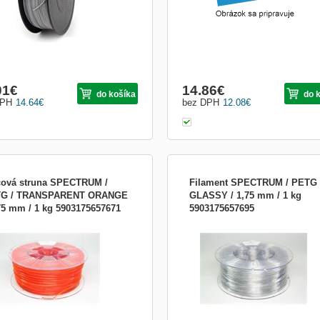
01
€
14.86
€
do košíka
do 
DPH
14.64
€
bez DPH
12.08
€
čová struna SPECTRUM /
Filament SPECTRUM / PETG 
G / TRANSPARENT ORANGE
GLASSY / 1,75 mm / 1 kg
,75 mm / 1 kg 5903175657671
5903175657695
bca: Spectrum Group Trieda
Výrobca: Spectrum Group Trieda
ktu: Tlačová struna Typ tlačovej
produktu: Tlačová struna Typ tlačovej
ny: PET-G Dostupné farby tlačovej
struny: PET-G Dostupné farby tlačove
ny: Transparent Orange -
struny: Transparentné Priemer tlačov
sparentná oranžová Priemer tlačovej
struny: 1.75 mm Tolerance of the dia
y: 1.75 mm Tolerance of the diameter:
0.05 mm Recommended operating
 mm Recommended operating tem...
temperature - platform: 80 °C, 60...