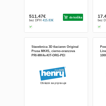
511.47
€
17.
do košíka
bez DPH
415.83
€
bez 
Stavebnica 3D tlaciaren Original
Pow
Prusa MK4S, cierno-oranzova
Lin
PRI-MK4s-KIT-ORG-PEI
100
Obja
filam
Navr
mode
rovn
spoľa
alebo