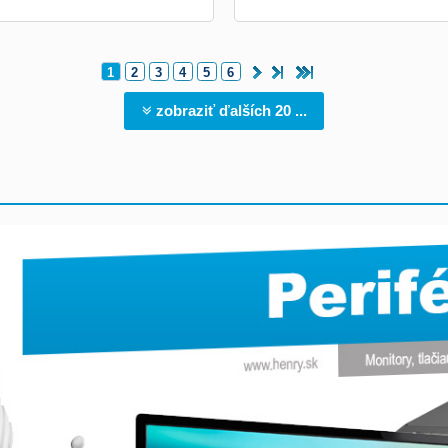
1
2
3
4
5
6
zobraziť ďalších 20 ...