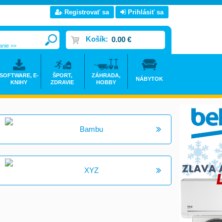
Registrovať sa
Prihlásiť sa
Košík:
0.00 €
anie >>
SOFTWARE, E-
ŠPORT,
ZÁHRADA,
NÁBYTOK
KNIHY
ZDRAVIE
HOBBY
Bambu
XYZ