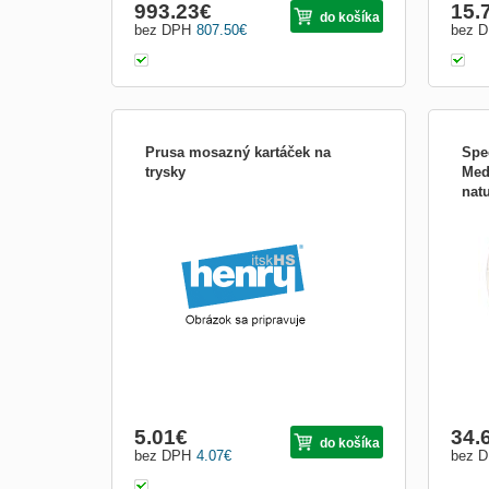
993.23
€
15.
do košíka
bez DPH
807.50
€
bez 
Prusa mosazný kartáček na
Spe
trysky
Med
natu
Díky hustým a krátkým štětinám je
Filam
mosazný kartáček Prusa ideálním
kvali
nástrojem pro čistění trysek 3D tiskáren.
aplik
Vyrobeno v EU z bukového dřeva z
vyrob
místních zdrojů.
spĺňa
certi
10993
5.01
€
34.
do košíka
bez DPH
4.07
€
bez 