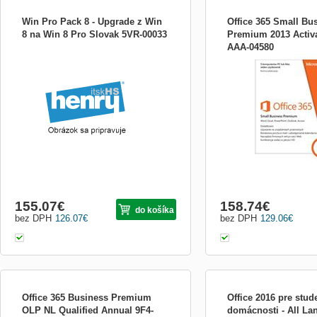
Win Pro Pack 8 - Upgrade z Win
Office 365 Small Bu
8 na Win 8 Pro Slovak 5VR-00033
Premium 2013 Activa
AAA-04580
Upgrade z Windows 8 na Windows 8 Pro.
Microsoft Office 365 Smal
Premium - Licence na před
- 1 uživatel - stažení - W
jazyky - 32/64 bitů, dodáv
elektronicky, Click-to-Run
licence na 1 PC - ke stažen
dodává se elektron
155.07
€
158.74
€
do košíka
bez DPH
126.07
€
bez DPH
129.06
€
Office 365 Business Premium
Office 2016 pre stud
OLP NL Qualified Annual 9F4-
domácnosti - All L