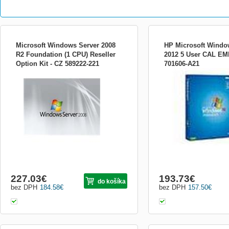
Microsoft Windows Server 2008
HP Microsoft Windo
R2 Foundation (1 CPU) Reseller
2012 5 User CAL EM
Option Kit - CZ 589222-221
701606-A21
FUNKCNE LEN NA HP PROLIANT
SERVEROCH !!!
227.03
€
193.73
€
do košíka
bez DPH
184.58
€
bez DPH
157.50
€