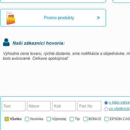
Promo produkty
v tejto vetve
vo všetkýc
Všetko
Novinka
Výpredaj
Tip
BONUS
EPSON CA