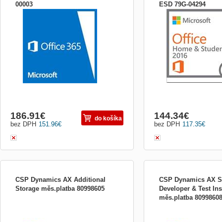
00003
ESD 79G-04294
12-mesačné predplatné pre jednu osobu, k
Elektronicke dodanie licen
dispozícii pre organizácie s až 300
zadat povinne udaje o k
zamestnancami a ďalšími platenými
zakaznikovi: povinne udaj
licenciami. Cloudové úložisko OneDrive
nepovinne udaje: Nazov fi
pre firmy s veľkosťou 1 TB s funkciou
bude naskladnena do 30 m
detekcie ransomwaru a obnovenia
objednavky a vyplneni ud
súborov. Jedna licencia pokrýva kom
zakaznikovi. Pre 1 počíta
186.91
€
144.34
€
do košíka
bez DPH
151.96
€
bez DPH
117.35
€
CSP Dynamics AX Additional
CSP Dynamics AX S
Storage měs.platba 80998605
Developer & Test Ins
měs.platba 8099860
Tato licence umožňuje zvýšení kapacity
SQL serveru o 1 GB. Kapacitu SQL
serveru jde rozšířit maximálně na 1 TB.