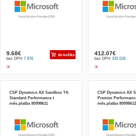
Předplatné na 1 měsíc
9.68
€
412.07
€
do košíka
bez DPH
7.87
€
bez DPH
335.02
€
CSP Dynamics AX Sandbox T4:
CSP Dynamics AX S
Standard Performance t
Premier Performance
měs.platba 80998611
měs.platba 8099861