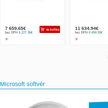
7 659.65
€
11 634.94
€
do košíka
bez DPH
6 227.36
€
bez DPH
9 459.30
€
Microsoft softvér