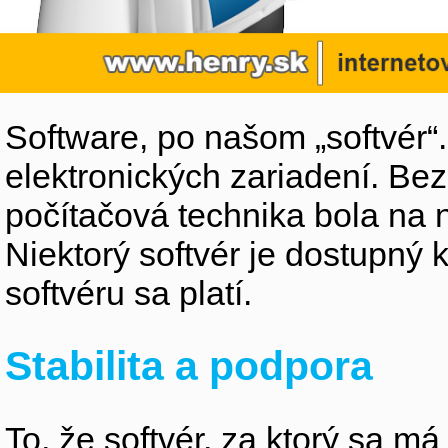
Software, po našom „softvér“
elektronických zariadení. Be
počítačová technika bola na n
Niektorý softvér je dostupný 
softvéru sa platí.
Stabilita a podpora
To, že softvér, za ktorý sa m