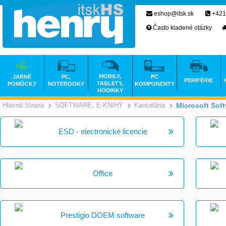
eshop@itsk.sk
+421
Často kladené otázky
MOBILY,
JARNÉ
PC,
PC
PERIFÉRIE
TABLETY,
POMÔCKY
NOTEBOOKY
KOMPONENTY
HODINKY
Hlavná Strana
SOFTWARE, E-KNIHY
Kancelária
Microsoft Soft
>
>
ESD - electronické licencie
Office
Prestigio DOEM software