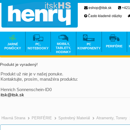
eshop@itsk.sk
+421
Často kladené otázky
MOBILY,
JARNÉ
PC,
PC
PERIFÉRIE
TABLETY,
POMÔCKY
NOTEBOOKY
KOMPONENTY
HODINKY
Produkt je vyradený!
Produkt už nie je v našej ponuke.
Kontaktujte, prosím, manažéra produktu:
Henrich Sonnenschein-ID0
itsk@itsk.sk
Hlavná Strana
PERIFÉRIE
Spotrebný Materiál
Atramenty, Tonery