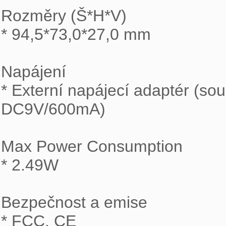
Rozměry (Š*H*V)

* 94,5*73,0*27,0 mm

Napájení

* Externí napájecí adaptér (so
DC9V/600mA) 

Max Power Consumption

* 2.49W

Bezpečnost a emise

* FCC, CE
