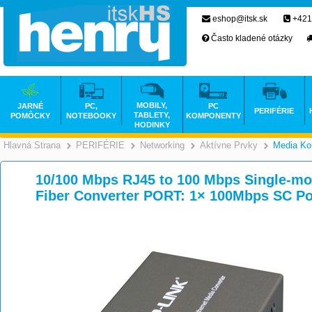
eshop@itsk.sk
+421
Často kladené otázky
MOBILY,
JARNÉ
PC,
PC
PERIFÉRIE
TABLETY,
POMÔCKY
NOTEBOOKY
KOMPONENTY
HODINKY
Hlavná Strana
PERIFÉRIE
Networking
Aktívne Prvky
Media Ko
>
>
>
10/100 Mbps RJ45 to 100 Mbps Single-mo
Fiber Converter PORT: 1× 100Mbps SC Po