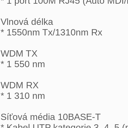
* 1 port 100M RJ45 (Auto MDI/
Vlnová délka

* 1550nm Tx/1310nm Rx

WDM TX

* 1 550 nm

WDM RX

* 1 310 nm

Síťová média 10BASE-T

* Kabel UTP kategorie 3, 4, 5 (