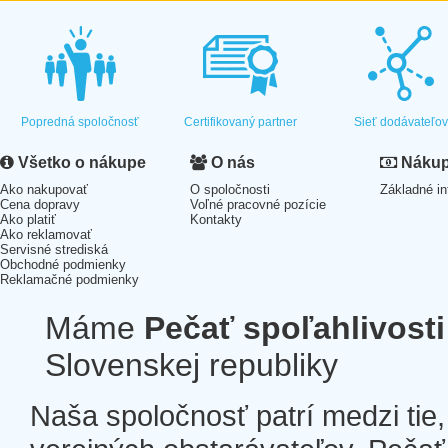
Popredná spoločnosť
Certifikovaný partner
Sieť dodávateľo
Všetko o nákupe
O nás
Nákup 
Ako nakupovať
O spoločnosti
Základné in
Cena dopravy
Voľné pracovné pozície
Ako platiť
Kontakty
Ako reklamovať
Servisné strediská
Obchodné podmienky
Reklamačné podmienky
Máme
Pečať spoľahlivosti
Slovenskej republiky
Naša spoločnosť patrí medzi tie