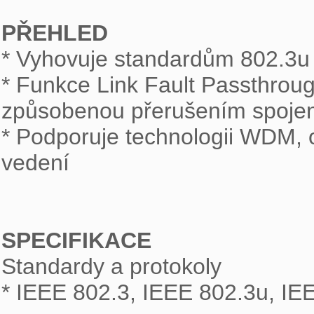
PŘEHLED

* Vyhovuje standardům 802.3
* Funkce Link Fault Passthrough
způsobenou přerušením spojení
* Podporuje technologii WDM, o
vedení

SPECIFIKACE

Standardy a protokoly

* IEEE 802.3, IEEE 802.3u, IEE