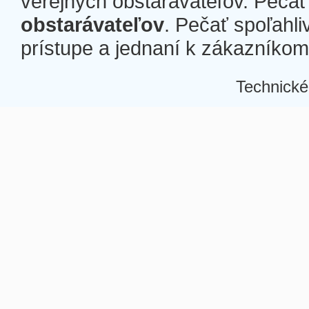
verejných obstarávateľov. Pečať 
obstarávateľov
. Pečať spoľahli
prístupe a jednaní k zákazníkom a
Technické
Â
Â
Â