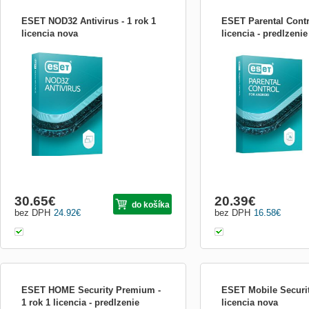
ESET NOD32 Antivirus - 1 rok 1
ESET Parental Contro
licencia nova
licencia - predlzenie
Produkt &quot;ESET NOD32
Produkt ESET Parental Con
Antivirus&quot; je základným
navrhnutý tak, aby pomáh
bezpečnostným riešením, ktoré poskytuje
chrániť svoje deti online a
ochranu pre jedno zariadenie. Tento balík
mali bezpečnú a pozitívnu
je navrhnutý tak, aby poskytoval
používaní internetu. Tento
spoľahlivú ochranu pred škodlivým
poskytuje rôzne funkcie a 
softvérom a online hrozbami. Produkt
pomáhajú rodičom monito
zahŕňa nasledovné funkcie
30.65
€
20.39
€
do košíka
bez DPH
24.92
€
bez DPH
16.58
€
ESET HOME Security Premium -
ESET Mobile Security
1 rok 1 licencia - predlzenie
licencia nova