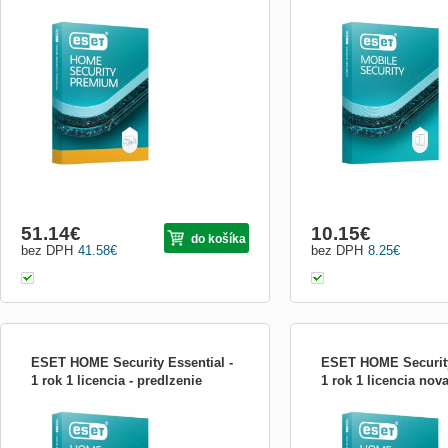
ESET HOME Security Premium
ESET Mobile Security ES
Komplexná Ochrana pre Digitálny Život
Security pre Windows Mob
ESET HOME Security Premium poskytuje
poskytuje ochranu proti š
rozšírenú ochranu pre váš digitálny život
programom a nevyžiada
na PC, macOS, smartfónoch alebo
správam. Navyše ponúka
tabletoch, pridávajúc pokročilé funkcie k
tieto hlavné výhody: * Och
základnej ochrane. Hlavné Funkcie
krádeži (Anti-Theft) - ak d
51.14
€
10.15
€
do košíka
bez DPH
41.58
€
bez DPH
8.25
€
ESET HOME Security Essential -
ESET HOME Security
1 rok 1 licencia - predlzenie
1 rok 1 licencia nov
ESET HOME Security Essential
ESET HOME Security Esse
Komplexná Ochrana pre Digitálny Život
Komplexná Ochrana pre Di
ESET HOME Security Essential je
ESET HOME Security Esse