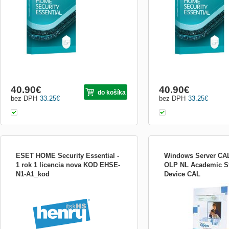
navrhnutý tak, aby poskytoval komplexnú
navrhnutý tak, aby posky
ochranu vášho digitálneho života na PC,
ochranu vášho digitálneho
macOS, smartfónoch alebo tabletoch.
macOS, smartfónoch alebo
Hlavné Funkcie a Výhody &quot; Antivír
Hlavné Funkcie a Výhody 
40.90
€
40.90
€
do košíka
bez DPH
33.25
€
bez DPH
33.25
€
ESET HOME Security Essential -
Windows Server CAL
1 rok 1 licencia nova KOD EHSE-
OLP NL Academic S
N1-A1_kod
Device CAL
Pre koho je licencia určen
Software Assurance:Pred
Assurance; Jazyk:Bez vä
Spôsob platby:Upgrade; P
platby:Jednorázovo; Typ 
License; Produktový rad
CAL