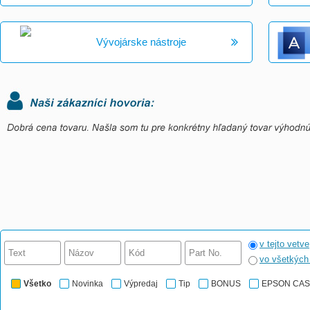
Vývojárske nástroje
v tejto vetve
vo všetkýc
Všetko
Novinka
Výpredaj
Tip
BONUS
EPSON CA