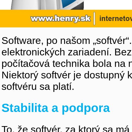
Software, po našom „softvér“
elektronických zariadení. Be
počítačová technika bola na n
Niektorý softvér je dostupný 
softvéru sa platí.
Stabilita a podpora
To, že softvér, za ktorý sa m