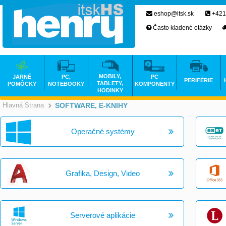
eshop@itsk.sk
+421
Často kladené otázky
MOBILY,
JARNÉ
PC,
PC
PERIFÉRIE
TABLETY,
POMÔCKY
NOTEBOOKY
KOMPONENTY
HODINKY
Hlavná Strana
SOFTWARE, E-KNIHY
>
Operačné systémy
Grafika, Design, Video
Serverové aplikácie