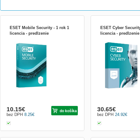
ESET Mobile Security - 1 rok 1
ESET Cyber Security 
licencia - predlzenie
licencia - predlzenie
ESET Mobile Security ESET Mobile
ESET Cyber Security je ry
Security pre Windows Mobile a Symbian
ochrana pro Mac. Program
poskytuje ochranu proti škodlivým
ohledem na nízké systém
programom a nevyžiadaným SMS aj MMS
jednoduché ovládání a kval
správam. Navyše ponúka používateľom
škodlivého kódu, která sp
tieto hlavné výhody: * Ochrana proti
bezpečnostní standardy.
krádeži (Anti-Theft) - ak dôjde k
osobních dat před krádeží
10.15
€
30.65
€
do košíka
bez DPH
8.25
€
bez DPH
24.92
€