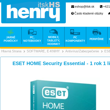
eshop@itsk.sk
+421
Často kladené otázky
MOBILY,
JARNÉ
PC,
PC
PERIFÉRIE
TABLETY,
POMÔCKY
NOTEBOOKY
KOMPONENTY
HODINKY
Hlavná Strana
SOFTWARE, E-KNIHY
Antivírus/Zabezpečenie
ES
>
>
ESET HOME Security Essential - 1 rok 1 li