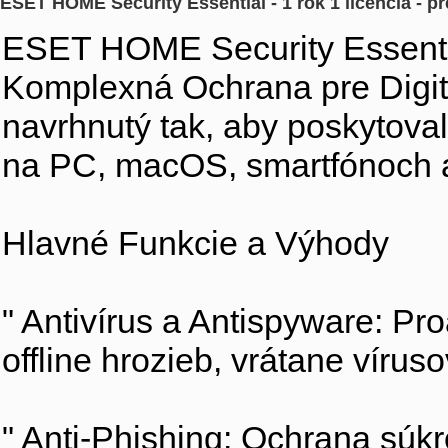
ESET HOME Security Essential - 1 rok 1 licencia - pr
ESET HOME Security Essenti
Komplexná Ochrana pre Digit
navrhnutý tak, aby poskytova
na PC, macOS, smartfónoch a
Hlavné Funkcie a Výhody
" Antivírus a Antispyware: Pr
offline hrozieb, vrátane vírus
" Anti-Phishing: Ochrana sú