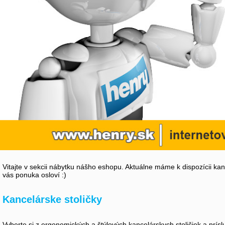
Vitajte v sekcii nábytku nášho eshopu. Aktuálne máme k dispozícii kanc
vás ponuka osloví :)
Kancelárske stoličky
Vyberte si z ergonomických a štýlových kancelárskych stoličiek a prísl