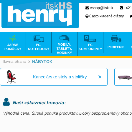
eshop@itsk.sk
+421
Často kladené otázky
MOBILY,
JARNÉ
PC,
PC
PERIFÉRIE
TABLETY,
POMÔCKY
NOTEBOOKY
KOMPONENTY
HODINKY
Hlavná Strana
NÁBYTOK
>
Kancelárske stoly a stoličky