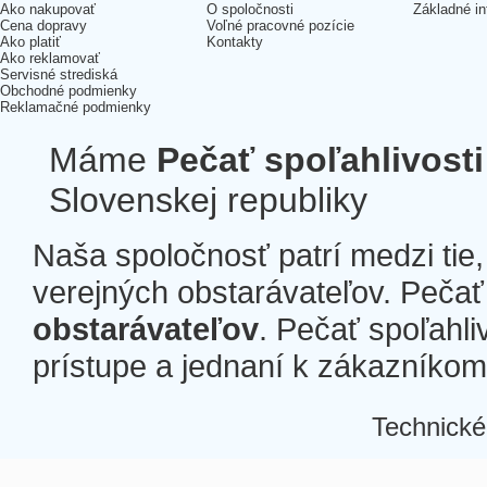
Ako nakupovať
O spoločnosti
Základné in
Cena dopravy
Voľné pracovné pozície
Ako platiť
Kontakty
Ako reklamovať
Servisné strediská
Obchodné podmienky
Reklamačné podmienky
Máme
Pečať spoľahlivosti
Slovenskej republiky
Naša spoločnosť patrí medzi tie
verejných obstarávateľov. Pečať 
obstarávateľov
. Pečať spoľahli
prístupe a jednaní k zákazníkom a
Technické
Â
Â
Â