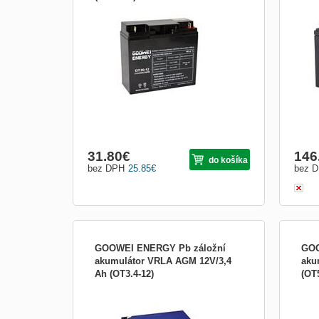
GOOWEI ENERGY OT20-12; Záložní 12
Olov
V, 7 Ah olověný akumulátor v provedení
techn
VRLA (AGM) vhodný pro aplikace bez
Kapac
častého cyklování se spolehlivým
napět
záložním zdrojem. Jde o konstrukci, při
let.
níž dochází k regulaci vnitřního tlaku
rekom
pomocí ventilů (VRLA - valve re...
IEC 
31.80
€
146
do košíka
bez DPH
25.85
€
bez 
GOOWEI ENERGY Pb záložní
GOO
akumulátor VRLA AGM 12V/3,4
aku
Ah (OT3.4-12)
(OT
Záložní olověná baterie GOOWEI
Zálo
ENERGY OT3.4-12 s technologií AGM a
tech
VRLA. Kapacita 3,4 Ah, napětí 12 V,
Kapac
bezúdržbová konstrukce pro UPS, EZS,
rozm
EPS a další záložní systémy. Optimální
vybíj