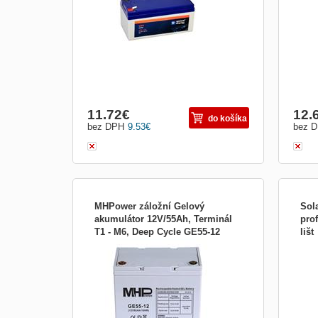
životnost 4-6 let, maximální vybíjecí proud
optim
45 A.
11.72
€
12.
do košíka
bez DPH
9.53
€
bez 
MHPower záložní Gelový
Sol
akumulátor 12V/55Ah, Terminál
pro
T1 - M6, Deep Cycle GE55-12
lišt
Gelový akumulátor MHPower GE55-12 s
GWL/
technologií VRLA GEL, kapacita 55 Ah,
elega
napětí 12 V, 6 článků. Bezúdržbový
držá
provoz, hluboký cyklus, životnost až 12 let
Součá
při trvalém dobíjení.
lišty