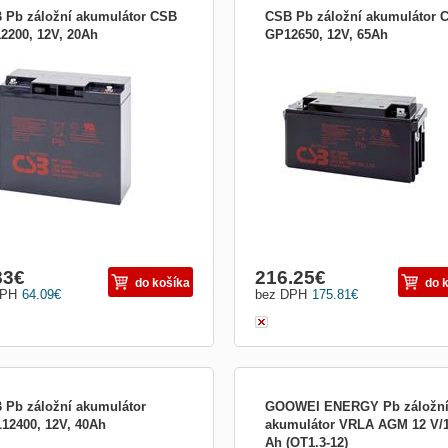
 Pb záložní akumulátor CSB
CSB Pb záložní akumulátor 
2200, 12V, 20Ah
GP12650, 12V, 65Ah
GP12200; Záložní olověný
CSB GP12650; Záložní olověný
látor (12 V, kapacita 20 Ah) v
akumulátor (12 V, kapacita 65 Ah) v
edení VRLA (AGM) . Jde o konstrukci,
provedení VRLA (AGM) . Jde o konstr
íž dochází k regulaci vnitřního tlaku
při níž dochází k regulaci vnitřního tl
í ventilů (VRLA - Valve Re...
pomocí ventilů (VRLA - Valve Re...
83
€
216.25
€
do košíka
do 
DPH
64.09
€
bez DPH
175.81
€
 Pb záložní akumulátor
GOOWEI ENERGY Pb záložn
12400, 12V, 40Ah
akumulátor VRLA AGM 12 V/1
Ah (OT1.3-12)