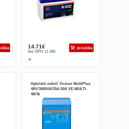
příslušenství.
14.71
€
košíka
do košíka
bez DPH
11.96
€
Hybridní měnič Victron MultiPlus
48V/3000VA/35A-50A VE-MULTI-
48/3k
to
Victron MultiPlus VEMULTI48/3k;
lární
VEMULTI48/3k je měnič napětí a nabíječka
oluci
v jednom. Zahrnuje čistě sinusový měnič,
adaptivní nabíjení, hybridní technologii
ben z
PowerAssist a další funkce pro integrace
-
do různých typů s...