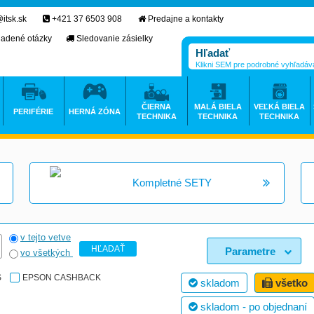
itsk.sk
+421 37 6503 908
Predajne a kontakty
ladené otázky
Sledovanie zásielky
Klikni SEM pre podrobné vyhľadáv
ČIERNA
MALÁ BIELA
VEĽKÁ BIELA
PERIFÉRIE
HERNÁ ZÓNA
TECHNIKA
TECHNIKA
TECHNIKA
Kompletné SETY
v tejto vetve
HĽADAŤ
Parametre
vo všetkých
S
EPSON CASHBACK
skladom
všetko
skladom - po objednaní