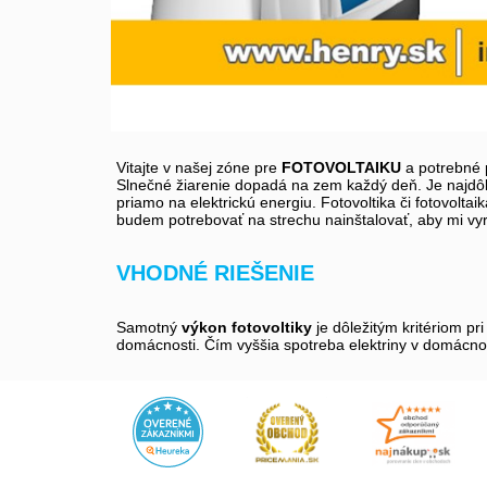
Vitajte v našej zóne pre
FOTOVOLTAIKU
a potrebné 
Slnečné žiarenie dopadá na zem každý deň. Je najdôl
priamo na elektrickú energiu. Fotovoltika či fotovo
budem potrebovať na strechu nainštalovať, aby mi vyrob
VHODNÉ RIEŠENIE
Samotný
výkon fotovoltiky
je dôležitým kritériom pr
domácnosti. Čím vyššia spotreba elektriny v domácnost