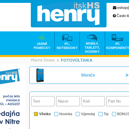
eshop@
Často k
MOBILY,
JARNÉ
PC,
PC
TABLETY,
POMÔCKY
NOTEBOOKY
KOMPONENTY
HODINKY
Hlavná Strana
FOTOVOLTAIKA
>
Meniče
Všetko
Novinka
Výpredaj
Tip
BONU