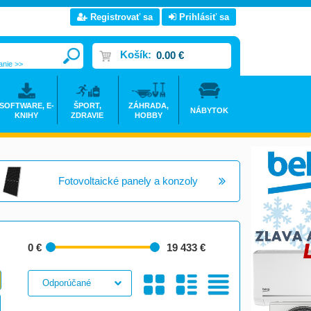
Registrovať sa
Prihlásiť sa
Košík:
0.00 €
anie >>
SOFTWARE, E-
ŠPORT,
ZÁHRADA,
NÁBYTOK
KNIHY
ZDRAVIE
HOBBY
Fotovoltaické panely a konzoly
0 €
19 433 €