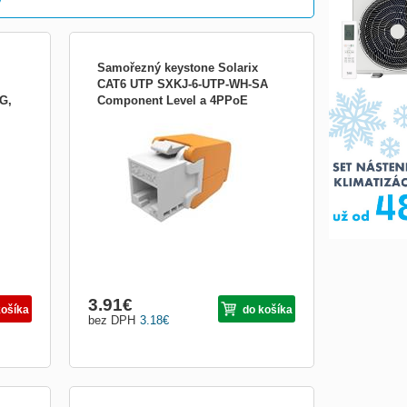
Galéria
S
Tabuľkový
Samořezný keystone Solarix
CAT6 UTP SXKJ-6-UTP-WH-SA
G,
Component Level a 4PPoE
EU;
Keystone Solarix CAT6 UTP RJ45 bílý
certifikace
ťové
samo?ezný Keystone Solarix CAT6 UTP
chou
RJ45 bílý samo?ezný
je
u
Obrázkami
Výpis
3.91
€
košíka
do košíka
bez DPH
3.18
€