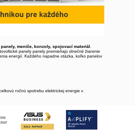
 panely, meniče, konzoly, spojovací materiál
.
ovoltické panely panely premieňajú slnečné žiarenie
renia energií. Každého napadne otázka, koľko panelov
celkovú ročnú spotrebu elektrickej energie v