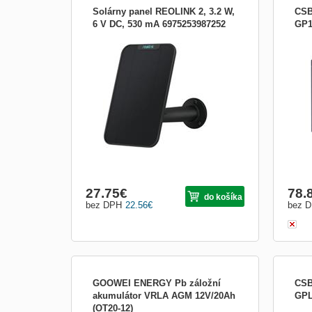
Solárny panel REOLINK 2, 3.2 W,
CSB
6 V DC, 530 mA 6975253987252
GP1
Solárny panel Reolink 2 Solárny panel
CSB 
Reolink pripojte ku kamere pomocou 4m
akumu
napájacieho kábla (je súčasťou dodávky),
prov
aby ste získali nepretržitý zdroj energie.
při n
360° nástenný držiak umožňuje
pomoc
jednoduché smerovanie panelu odolného
voči poveternostným vply...
27.75
€
78.
do košíka
bez DPH
22.56
€
bez 
GOOWEI ENERGY Pb záložní
CSB
akumulátor VRLA AGM 12V/20Ah
GPL
(OT20-12)