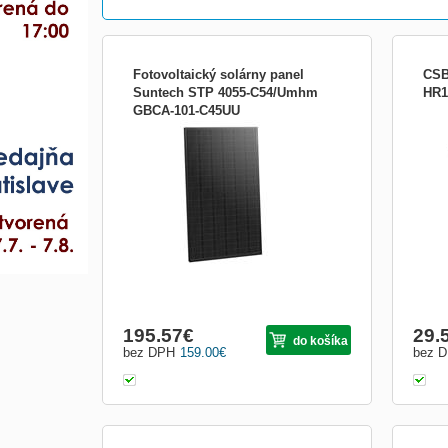
Fotovoltaický solárny panel
CSB
Suntech STP 4055-C54/Umhm
HR1
GBCA-101-C45UU
• Solárne články z monokryštalického
CSB 
kremíka 108 (6 x 18) • Produktová záruka
akumu
20 rokov • Rozmery modulu 1724 x 1134 x
prov
30 mm • Váha 22,1 kg • Predné sklo z 3,2
při n
mm tvrdeného skla • Rám z anodizovanej
pomoc
hliníkovej zliatiny • Prípojná skriňa s krytím
IP68
195.57
€
29.
do košíka
bez DPH
159.00
€
bez 