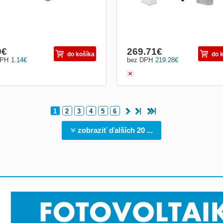
0
€
269.71
€
do košíka
do 
DPH
1.14
€
bez DPH
219.28
€
1
2
3
4
5
6
zobraziť ďalších 20 ...