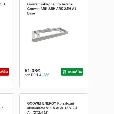
CSB
Growatt základna pro baterie
Growatt ARK 2.5H ARK-2.5H-A1-
Base
Growatt podstavec pro baterie ARK-2.5H-
A1; Podstavec pro bezpečnou instalaci
ukci,
baterií ARK-2.5H-A1 na podlahu. Nosnost
aku
podstavce je až 10 baterií ARK-2.5H-A1.
ZÁKLADNÍ SPECIFIKACE; Kompatibi...
51.08
€
košíka
do košíka
bez DPH
41.53
€
í
GOOWEI ENERGY Pb záložní
,3
akumulátor VRLA AGM 12 V/2,4
Ah (OT2.4-12)