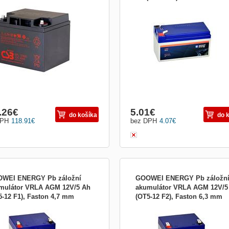
ěný akumulátor CSB GPL 12400 s
Záložní olověná baterie VRLA s techno
ologií AGM pro záložní zdroje.
AGM pro UPS, EPS a EZS. Kapacita 
ita 40 Ah při 20hodinovém vybíjení,
Ah, napětí 12 V, maximální vybíjecí p
í 12 V, konstrukční životnost až 10
15 A, bezúdržbová konstrukce, konta
 Bezúdržbový design s účinnou
F1 (faston 4,7 mm), optimální životno
binací plynů až 99 %, certifikace
let.
61056 a UL1989.
.26
€
5.01
€
do košíka
do 
DPH
118.91
€
bez DPH
4.07
€
WEI ENERGY Pb záložní
GOOWEI ENERGY Pb záložn
mulátor VRLA AGM 12V/5 Ah
akumulátor VRLA AGM 12V/5
5-12 F1), Faston 4,7 mm
(OT5-12 F2), Faston 6,3 mm
žní olověný akumulátor VRLA s
...
nologií AGM pro UPS, EPS a EZS.
ita 5 Ah, napětí 12 V, kompaktní
ěry 90 × 70 × 108 mm, maximální
ecí proud 60 A, faston F1 kontakty,