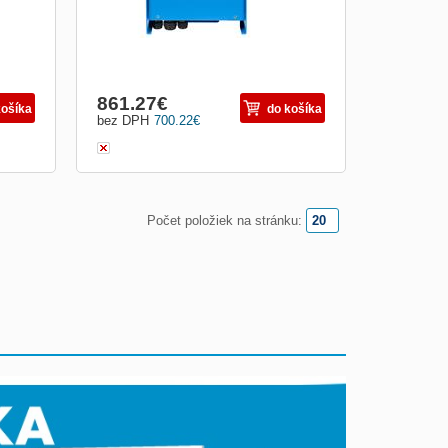
861.27
€
košíka
do košíka
bez DPH
700.22
€
Počet položiek na stránku: