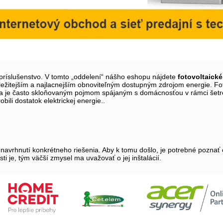
príslušenstvo. V tomto „oddelení“ nášho eshopu nájdete
fotovoltaické
ežitejším a najlacnejším obnoviteľným dostupným zdrojom energie. Fot
ltaika je často skloňovaným pojmom spájaným s domácnosťou v rámci šet
ili dostatok elektrickej energie..
i navrhnutí konkrétneho riešenia. Aby k tomu došlo, je potrebné poznať 
i je, tým väčší zmysel ma uvažovať o jej inštalácií.