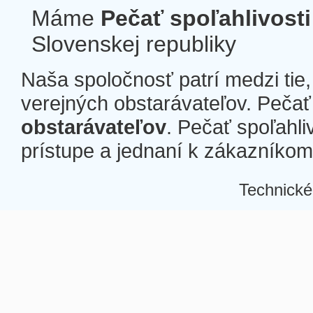
Máme
Pečať spoľahlivosti
Slovenskej republiky
Naša spoločnosť patrí medzi tie
verejných obstarávateľov. Pečať 
obstarávateľov
. Pečať spoľahli
prístupe a jednaní k zákazníkom a
Technické
Â
Â
Â