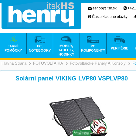
eshop@itsk.sk
+421
Často kladené otázky
MOBILY,
JARNÉ
PC,
PC
PERIFÉRIE
TABLETY,
POMÔCKY
NOTEBOOKY
KOMPONENTY
HODINKY
Hlavná Strana
FOTOVOLTAIKA
Fotovoltaické Panely A Konzoly
F
>
>
Solární panel VIKING LVP80 VSPLVP80