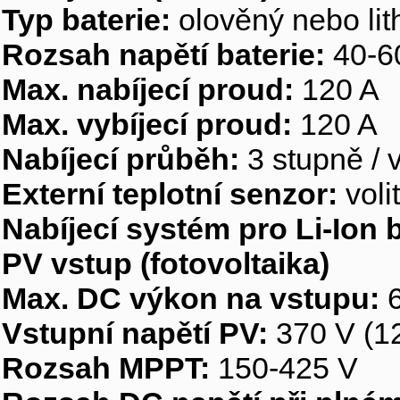
Typ baterie:
olověný nebo lit
Rozsah napětí baterie:
40-6
Max. nabíjecí proud:
120 A
Max. vybíjecí proud:
120 A
Nabíjecí průběh:
3 stupně / 
Externí teplotní senzor:
voli
Nabíjecí systém pro Li-Ion b
PV vstup (fotovoltaika)
Max. DC výkon na vstupu:
6
Vstupní napětí PV:
370 V (1
Rozsah MPPT:
150-425 V