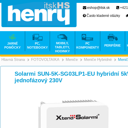
eshop@itsk.sk
+421
Často kladené otázky
MOBILY,
JARNÉ
PC,
PC
PERIFÉRIE
TABLETY,
POMÔCKY
NOTEBOOKY
KOMPONENTY
HODINKY
Hlavná Strana
FOTOVOLTAIKA
Meniče
Meniče Hybridné
Menič
>
>
>
Solarmi SUN-5K-SG03LP1-EU hybridní 5k
jednofázový 230V