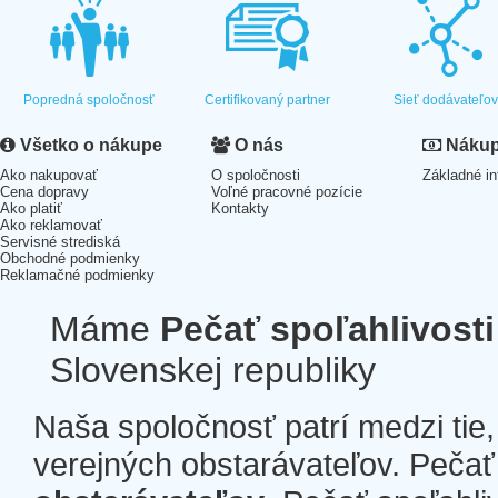
Popredná spoločnosť
Certifikovaný partner
Sieť dodávateľo
Všetko o nákupe
O nás
Nákup 
Ako nakupovať
O spoločnosti
Základné in
Cena dopravy
Voľné pracovné pozície
Ako platiť
Kontakty
Ako reklamovať
Servisné strediská
Obchodné podmienky
Reklamačné podmienky
Máme
Pečať spoľahlivosti
Slovenskej republiky
Naša spoločnosť patrí medzi tie
verejných obstarávateľov. Pečať 