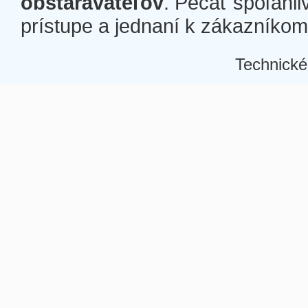
obstarávateľov
. Pečať spoľahli
prístupe a jednaní k zákazníkom a
Technické
Â
Â
Â