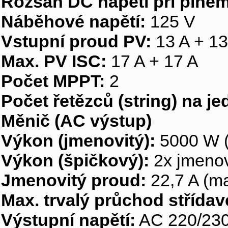
Rozsah DC napětí při plném 
Náběhové napětí:
125 V
Vstupní proud PV:
13 A + 13
Max. PV ISC:
17 A + 17 A
Počet MPPT:
2
Počet řetězců (string) na j
Měnič (AC výstup)
Výkon (jmenovitý):
5000 W (
Výkon (špičkový):
2x jmenovi
Jmenovitý proud:
22,7 A (ma
Max. trvalý průchod střída
Výstupní napětí:
AC 220/230