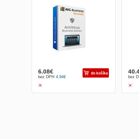
Chraňte svá firemní koncová zařízení, e-
Chraň
mail a síť před ransomwarem, spamem,
mail
phishingem a dalšími hrozbami. Bezpečná
phis
síť. Okamžitě. CyberCapture Když si do
síť.
některého z počítačů stáhnete neznámý
někt
soubor, jeho kopii odešleme do naší virové
soubo
laboratoře, kte...
labor
6.08
€
40.
do košíka
bez DPH
4.94
€
bez 