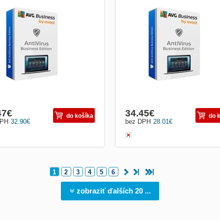
te svá firemní koncová zařízení, e-
Chraňte svá firemní koncová zařízení
 a síť před ransomwarem, spamem,
mail a síť před ransomwarem, spame
hingem a dalšími hrozbami. Bezpečná
phishingem a dalšími hrozbami. Bez
 Okamžitě. CyberCapture Když si do
síť. Okamžitě. CyberCapture Když si
erého z počítačů stáhnete neznámý
některého z počítačů stáhnete nezn
r, jeho kopii odešleme do naší virové
soubor, jeho kopii odešleme do naší v
atoře, kte...
laboratoře, kte...
47
€
34.45
€
do košíka
do 
DPH
32.90
€
bez DPH
28.01
€
1
2
3
4
5
6
zobraziť ďalších 20 ...