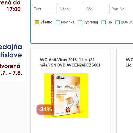
Všetko
Novinka
Výpredaj
Tip
BONU
AVG Anti-Virus 2016, 1 lic. (24
AVG
měs.) SN DVD AVCEN24DCZS001
Lic.
AVG Antivirus licencia pre 1 PC s
Chraň
platnosťou na 2 roky. Antivírusová
mail
ochrana, ktorá sa automaticky aktualizuje,
phis
aby vás chránila pred neustále sa
síť.
vyvíjajúcimi hrozbami. Ako hakeri vyvíjajú
někt
stále nové techniky, výskumné laboratória
soubo
spoločnosti AVG spracúv
labor
-34%