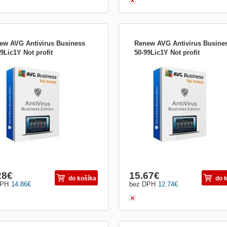
ew AVG Antivirus Business
Renew AVG Antivirus Busine
9Lic1Y Not profit
50-99Lic1Y Not profit
te svá firemní koncová zařízení, e-
Chraňte svá firemní koncová zařízení
 a síť před ransomwarem, spamem,
mail a síť před ransomwarem, spame
hingem a dalšími hrozbami. Bezpečná
phishingem a dalšími hrozbami. Bez
 Okamžitě. CyberCapture Když si do
síť. Okamžitě. CyberCapture Když si
erého z počítačů stáhnete neznámý
některého z počítačů stáhnete nezn
r, jeho kopii odešleme do naší virové
soubor, jeho kopii odešleme do naší v
atoře, kte...
laboratoře, kte...
28
€
15.67
€
do košíka
do 
DPH
14.86
€
bez DPH
12.74
€