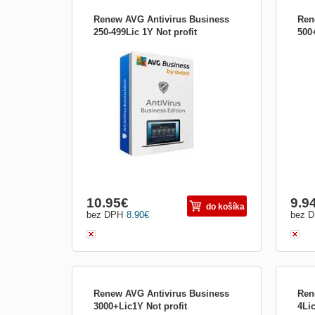
Renew AVG Antivirus Business
Ren
250-499Lic 1Y Not profit
500+
Chraňte svá firemní koncová zařízení, e-
Chraň
mail a síť před ransomwarem, spamem,
mail
phishingem a dalšími hrozbami. Bezpečná
phis
síť. Okamžitě. CyberCapture Když si do
síť.
některého z počítačů stáhnete neznámý
někt
soubor, jeho kopii odešleme do naší virové
soubo
laboratoře, kte...
labor
10.95
€
9.9
do košíka
bez DPH
8.90
€
bez 
Renew AVG Antivirus Business
Ren
3000+Lic1Y Not profit
4Lic