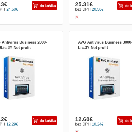
13
€
25.31
€
do košíka
do 
DPH
24.50
€
bez DPH
20.58
€
 Antivirus Business 2000-
AVG Antivirus Business 3000
Lic.3Y Not profit
Lic.3Y Not profit
te svá firemní koncová zařízení, e-
Chraňte svá firemní koncová zařízení
 a síť před ransomwarem, spamem,
mail a síť před ransomwarem, spame
hingem a dalšími hrozbami. Bezpečná
phishingem a dalšími hrozbami. Bez
 Okamžitě. CyberCapture Když si do
síť. Okamžitě. CyberCapture Když si
erého z počítačů stáhnete neznámý
některého z počítačů stáhnete nezn
r, jeho kopii odešleme do naší virové
soubor, jeho kopii odešleme do naší v
atoře, kte...
laboratoře, kte...
12
€
12.60
€
do košíka
do 
DPH
12.29
€
bez DPH
10.24
€