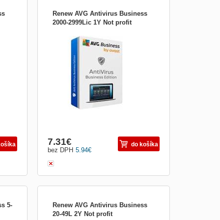
ss
Renew AVG Antivirus Business
2000-2999Lic 1Y Not profit
, e-
Chraňte svá firemní koncová zařízení, e-
m,
mail a síť před ransomwarem, spamem,
pečná
phishingem a dalšími hrozbami. Bezpečná
 do
síť. Okamžitě. CyberCapture Když si do
ámý
některého z počítačů stáhnete neznámý
irové
soubor, jeho kopii odešleme do naší virové
laboratoře, kte...
7.31
€
košíka
do košíka
bez DPH
5.94
€
s 5-
Renew AVG Antivirus Business
20-49L 2Y Not profit