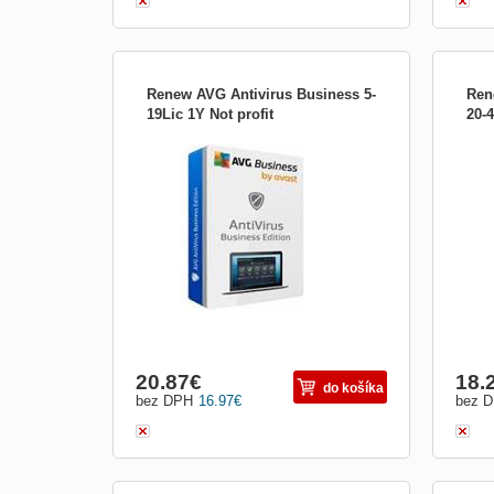
Renew AVG Antivirus Business 5-
Ren
19Lic 1Y Not profit
20-4
Chraňte svá firemní koncová zařízení, e-
Chraň
mail a síť před ransomwarem, spamem,
mail
phishingem a dalšími hrozbami. Bezpečná
phis
síť. Okamžitě. CyberCapture Když si do
síť.
některého z počítačů stáhnete neznámý
někt
soubor, jeho kopii odešleme do naší virové
soubo
laboratoře, kte...
labor
20.87
€
18.
do košíka
bez DPH
16.97
€
bez 