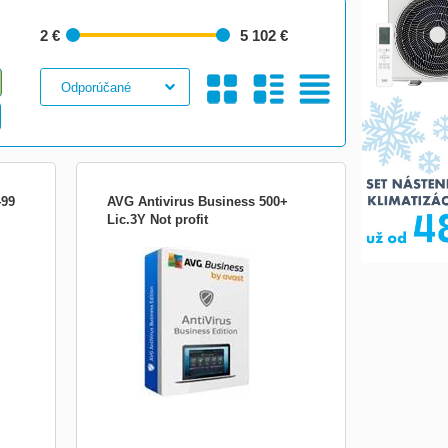
2 €
5 102 €
Galéria
S
Tabuľkový
499
AVG Antivirus Business 500+
Lic.3Y Not profit
, e-
Chraňte svá firemní koncová zařízení, e-
m,
mail a síť před ransomwarem, spamem,
pečná
phishingem a dalšími hrozbami. Bezpečná
 do
síť. Okamžitě. CyberCapture Když si do
ámý
některého z počítačů stáhnete neznámý
irové
soubor, jeho kopii odešleme do naší virové
laboratoře, kte...
Obrázkami
Výpis