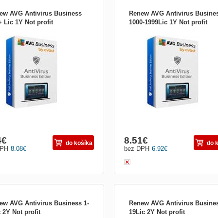
ew AVG Antivirus Business
Renew AVG Antivirus Busine
 Lic 1Y Not profit
1000-1999Lic 1Y Not profit
te svá firemní koncová zařízení, e-
Chraňte svá firemní koncová zařízení
 a síť před ransomwarem, spamem,
mail a síť před ransomwarem, spame
hingem a dalšími hrozbami. Bezpečná
phishingem a dalšími hrozbami. Bez
 Okamžitě. CyberCapture Když si do
síť. Okamžitě. CyberCapture Když si
erého z počítačů stáhnete neznámý
některého z počítačů stáhnete nezn
r, jeho kopii odešleme do naší virové
soubor, jeho kopii odešleme do naší v
atoře, kte...
laboratoře, kte...
4
€
8.51
€
do košíka
do 
DPH
8.08
€
bez DPH
6.92
€
ew AVG Antivirus Business 1-
Renew AVG Antivirus Busines
 2Y Not profit
19Lic 2Y Not profit