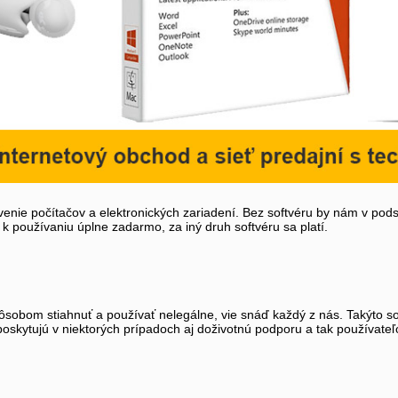
nie počítačov a elektronických zariadení. Bez softvéru by nám v podst
 k používaniu úplne zadarmo, za iný druh softvéru sa platí.
spôsobom stiahnuť a používať nelegálne, vie snáď každý z nás. Takýto so
oskytujú v niektorých prípadoch aj doživotnú podporu a tak používateľo