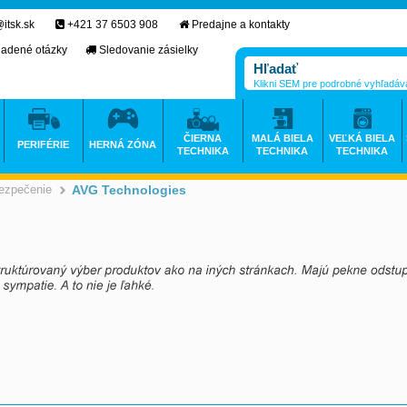
itsk.sk
+421 37 6503 908
Predajne a kontakty
ladené otázky
Sledovanie zásielky
Klikni SEM pre podrobné vyhľadáv
ČIERNA
MALÁ BIELA
VEĽKÁ BIELA
PERIFÉRIE
HERNÁ ZÓNA
TECHNIKA
TECHNIKA
TECHNIKA
bezpečenie
AVG Technologies
>
>