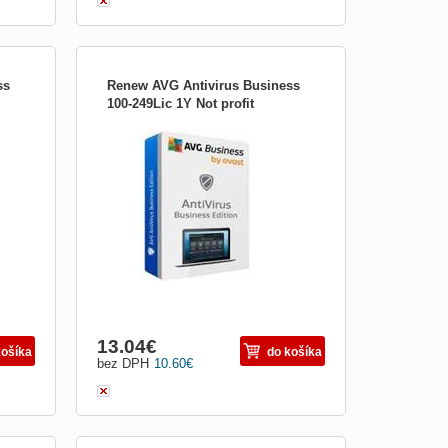
ss
Renew AVG Antivirus Business
100-249Lic 1Y Not profit
, e-
Chraňte svá firemní koncová zařízení, e-
m,
mail a síť před ransomwarem, spamem,
pečná
phishingem a dalšími hrozbami. Bezpečná
 do
síť. Okamžitě. CyberCapture Když si do
ámý
některého z počítačů stáhnete neznámý
irové
soubor, jeho kopii odešleme do naší virové
laboratoře, kte...
13.04
€
košíka
do košíka
bez DPH
10.60
€