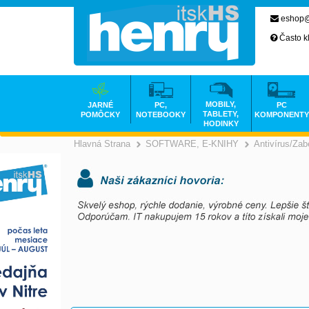
eshop@
Často k
MOBILY,
JARNÉ
PC,
PC
TABLETY,
POMÔCKY
NOTEBOOKY
KOMPONENTY
HODINKY
Hlavná Strana
SOFTWARE, E-KNIHY
Antivírus/Za
>