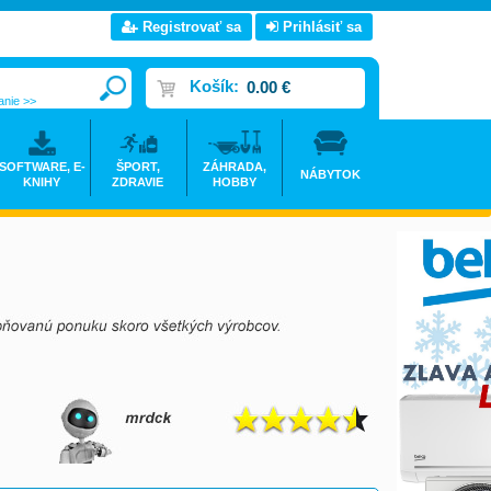
Registrovať sa
Prihlásiť sa
Košík:
0.00 €
anie >>
SOFTWARE, E-
ŠPORT,
ZÁHRADA,
NÁBYTOK
KNIHY
ZDRAVIE
HOBBY