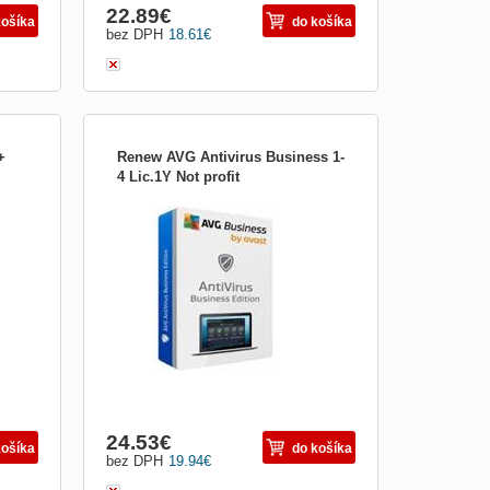
22.89
€
košíka
do košíka
bez DPH
18.61
€
+
Renew AVG Antivirus Business 1-
4 Lic.1Y Not profit
, e-
Chraňte svá firemní koncová zařízení, e-
m,
mail a síť před ransomwarem, spamem,
pečná
phishingem a dalšími hrozbami. Bezpečná
 do
síť. Okamžitě. CyberCapture Když si do
ámý
některého z počítačů stáhnete neznámý
irové
soubor, jeho kopii odešleme do naší virové
laboratoře, kte...
24.53
€
košíka
do košíka
bez DPH
19.94
€