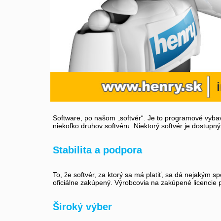
Software, po našom „softvér“. Je to programové vybave
niekoľko druhov softvéru. Niektorý softvér je dostupný
Stabilita a podpora
To, že softvér, za ktorý sa má platiť, sa dá nejakým 
oficiálne zakúpený. Výrobcovia na zakúpené licencie p
Široký výber