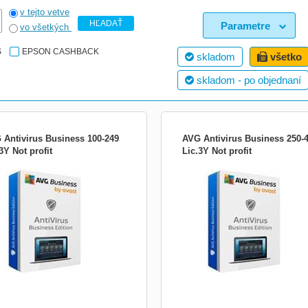
v tejto vetve
HĽADAŤ
Parametre
vo všetkých
S
EPSON CASHBACK
skladom
všetko
skladom - po objednaní
 Antivirus Business 100-249
AVG Antivirus Business 250-
3Y Not profit
Lic.3Y Not profit
te svá firemní koncová zařízení, e-
Chraňte svá firemní koncová zařízení
 a síť před ransomwarem, spamem,
mail a síť před ransomwarem, spame
hingem a dalšími hrozbami. Bezpečná
phishingem a dalšími hrozbami. Bez
 Okamžitě. CyberCapture Když si do
síť. Okamžitě. CyberCapture Když si
erého z počítačů stáhnete neznámý
některého z počítačů stáhnete nezn
r, jeho kopii odešleme do naší virové
soubor, jeho kopii odešleme do naší v
atoře, kte...
laboratoře, kte...