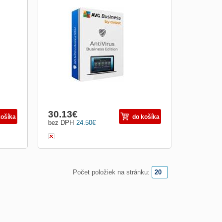
, e-
Chraňte svá firemní koncová zařízení, e-
m,
mail a síť před ransomwarem, spamem,
pečná
phishingem a dalšími hrozbami. Bezpečná
 do
síť. Okamžitě. CyberCapture Když si do
ámý
některého z počítačů stáhnete neznámý
irové
soubor, jeho kopii odešleme do naší virové
laboratoře, kte...
30.13
€
košíka
do košíka
bez DPH
24.50
€
Počet položiek na stránku: