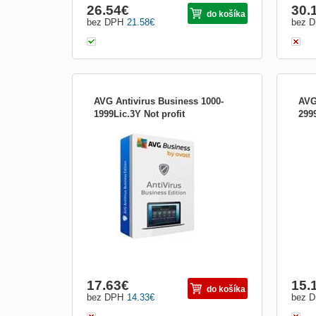
26.54
€
30.
do košíka
bez DPH
21.58
€
bez 
AVG Antivirus Business 1000-
AVG
1999Lic.3Y Not profit
2999
Chraňte svá firemní koncová zařízení, e-
Chraň
mail a síť před ransomwarem, spamem,
mail
phishingem a dalšími hrozbami. Bezpečná
phis
síť. Okamžitě. CyberCapture Když si do
síť.
některého z počítačů stáhnete neznámý
někt
soubor, jeho kopii odešleme do naší virové
soubo
laboratoře, kte...
labor
17.63
€
15.
do košíka
bez DPH
14.33
€
bez 