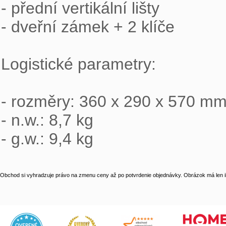
- přední vertikální lišty

- dveřní zámek + 2 klíče

Logistické parametry:

- rozměry: 360 x 290 x 570 mm
- n.w.: 8,7 kg

- g.w.: 9,4 kg
Obchod si vyhradzuje právo na zmenu ceny až po potvrdenie objednávky. Obrázok má len il