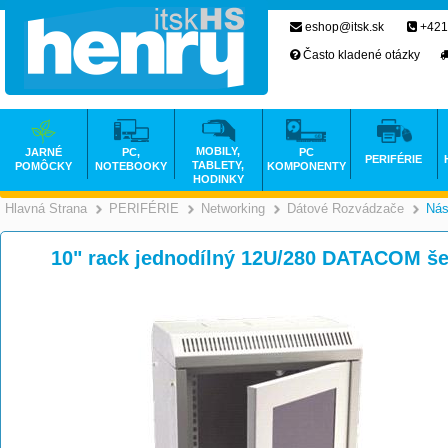
eshop@itsk.sk
+421
Často kladené otázky
MOBILY,
JARNÉ
PC,
PC
PERIFÉRIE
TABLETY,
POMÔCKY
NOTEBOOKY
KOMPONENTY
HODINKY
Hlavná Strana
PERIFÉRIE
Networking
Dátové Rozvádzače
Nás
>
>
>
10" rack jednodílný 12U/280 DATACOM še