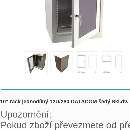
10" rack jednodílný 12U/280 DATACOM šedý Skl.dv.
Upozornění:

Pokud zboží převezmete od pře