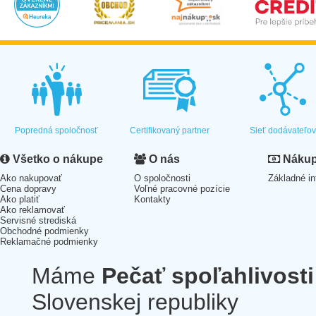
Popredná spoločnosť
Certifikovaný partner
Sieť dodávateľo
Všetko o nákupe
O nás
Nákup 
Ako nakupovať
O spoločnosti
Základné in
Cena dopravy
Voľné pracovné pozície
Ako platiť
Kontakty
Ako reklamovať
Servisné strediská
Obchodné podmienky
Reklamačné podmienky
Máme
Pečať spoľahlivosti
Slovenskej republiky