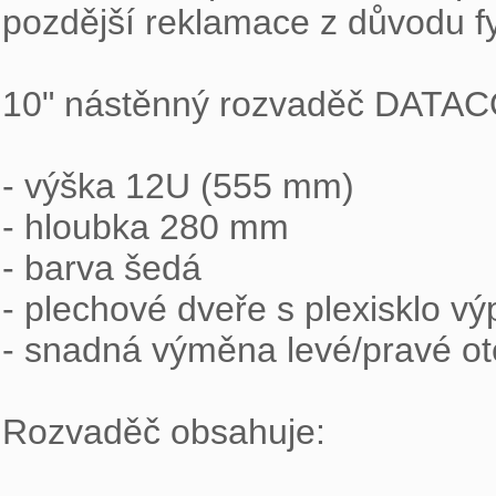
pozdější reklamace z důvodu fy
10" nástěnný rozvaděč DATAC
- výška 12U (555 mm)

- hloubka 280 mm

- barva šedá

- plechové dveře s plexisklo výp
- snadná výměna levé/pravé ote
Rozvaděč obsahuje:
