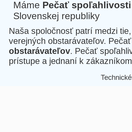
Máme
Pečať spoľahlivosti
Slovenskej republiky
Naša spoločnosť patrí medzi tie
verejných obstarávateľov. Pečať 
obstarávateľov
. Pečať spoľahli
prístupe a jednaní k zákazníkom a
Technické
Â
Â
Â