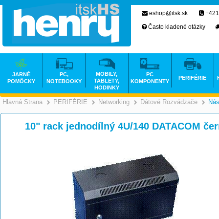
eshop@itsk.sk
+421
Často kladené otázky
MOBILY,
JARNÉ
PC,
PC
PERIFÉRIE
TABLETY,
POMÔCKY
NOTEBOOKY
KOMPONENTY
HODINKY
Hlavná Strana
PERIFÉRIE
Networking
Dátové Rozvádzače
Nás
>
>
>
10" rack jednodílný 4U/140 DATACOM čer