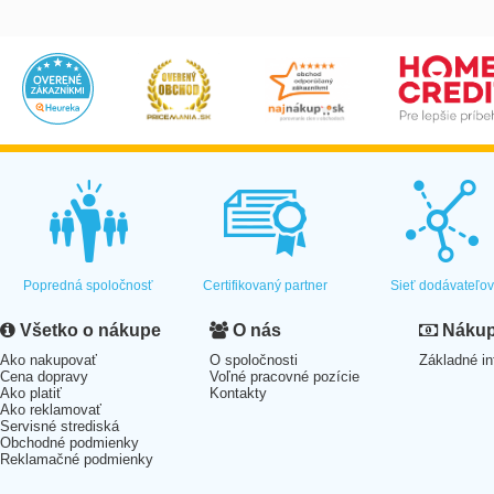
Popredná spoločnosť
Certifikovaný partner
Sieť dodávateľo
Všetko o nákupe
O nás
Nákup 
Ako nakupovať
O spoločnosti
Základné in
Cena dopravy
Voľné pracovné pozície
Ako platiť
Kontakty
Ako reklamovať
Servisné strediská
Obchodné podmienky
Reklamačné podmienky