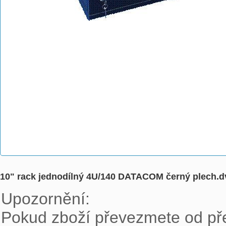
10" rack jednodílný 4U/140 DATACOM černý plech.d
Upozornění:

Pokud zboží převezmete od pře