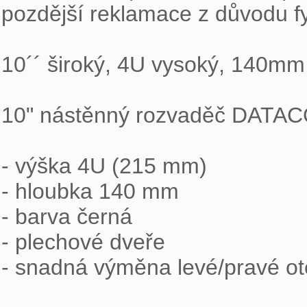
pozdější reklamace z důvodu fy
10´´ široký, 4U vysoký, 140mm 
10" nástěnný rozvaděč DATAC
- výška 4U (215 mm)

- hloubka 140 mm

- barva černá

- plechové dveře

- snadná výměna levé/pravé ote