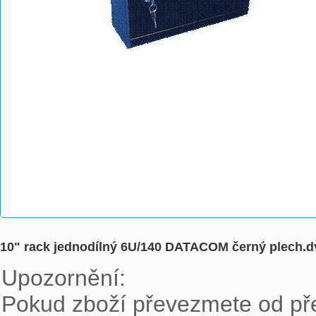
10" rack jednodílný 6U/140 DATACOM černý plech.d
Upozornění:

Pokud zboží převezmete od pře