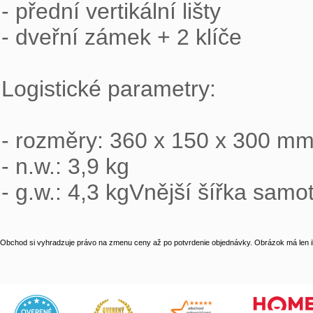
- přední vertikální lišty

- dveřní zámek + 2 klíče

Logistické parametry:

- rozměry: 360 x 150 x 300 mm
- n.w.: 3,9 kg

- g.w.: 4,3 kgVnější šířka sa
Obchod si vyhradzuje právo na zmenu ceny až po potvrdenie objednávky. Obrázok má len il