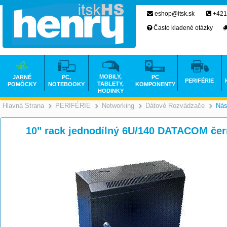
eshop@itsk.sk
+421
Často kladené otázky
MOBILY,
JARNÉ
PC,
PC
PERIFÉRIE
TABLETY,
POMÔCKY
NOTEBOOKY
KOMPONENTY
HODINKY
Hlavná Strana
PERIFÉRIE
Networking
Dátové Rozvádzače
Nás
>
>
>
10" rack jednodílný 6U/140 DATACOM čer