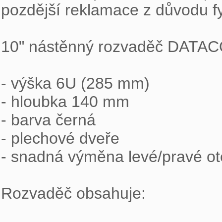
pozdější reklamace z důvodu fy
10" nástěnný rozvaděč DATAC
- výška 6U (285 mm)

- hloubka 140 mm

- barva černá

- plechové dveře

- snadná výměna levé/pravé ote
Rozvaděč obsahuje:
