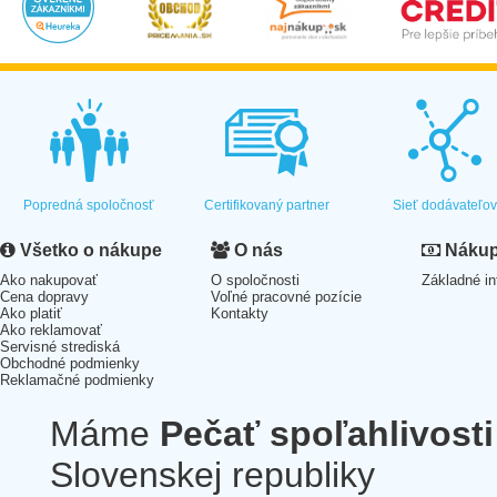
Popredná spoločnosť
Certifikovaný partner
Sieť dodávateľo
Všetko o nákupe
O nás
Nákup 
Ako nakupovať
O spoločnosti
Základné in
Cena dopravy
Voľné pracovné pozície
Ako platiť
Kontakty
Ako reklamovať
Servisné strediská
Obchodné podmienky
Reklamačné podmienky
Máme
Pečať spoľahlivosti
Slovenskej republiky