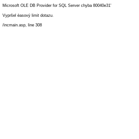
Microsoft OLE DB Provider for SQL Server
chyba 80040e31'
Vypršel èasový limit dotazu.
/incmain.asp
, line 308