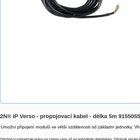
2N® IP Verso - propojovací kabel - délka 5m 915505
Umožní připojení modulů ve větší vzdálenosti od základní jednotky. V
Obchod si vyhradzuje právo na zmenu ceny až po potvrdenie objednávky. Obrázok má len il