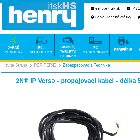
eshop@itsk.sk
+421
Často kladené otázky
MOBILY,
JARNÉ
PC,
PC
PERIFÉRIE
TABLETY,
POMÔCKY
NOTEBOOKY
KOMPONENTY
HODINKY
Hlavná Strana
PERIFÉRIE
Zabezpečovacia Technika
>
>
2N® IP Verso - propojovací kabel - délka