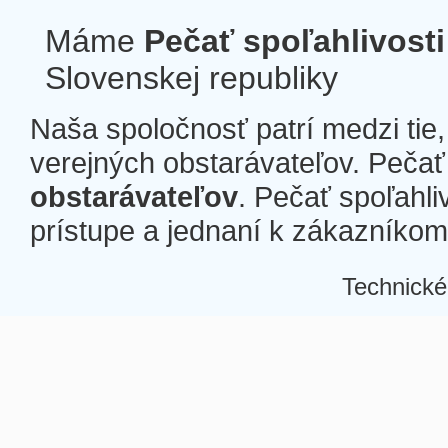
Máme
Pečať spoľahlivosti
Slovenskej republiky
Naša spoločnosť patrí medzi tie
verejných obstarávateľov. Pečať 
obstarávateľov
. Pečať spoľahli
prístupe a jednaní k zákazníkom a
Technické
Â
Â
Â