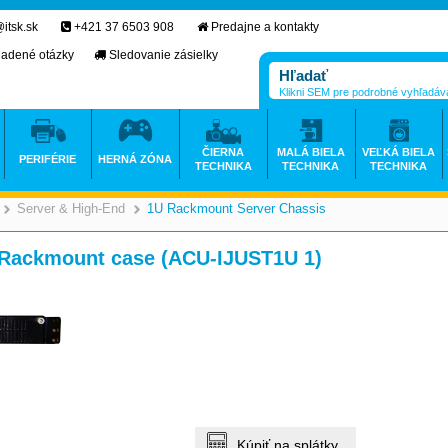
itsk.sk
+421 37 6503 908
Predajne a kontakty
ladené otázky
Sledovanie zásielky
Klikni SEM pre podrobné vyhľadáv
ČIERNA
MALÁ BIELA
VEĽKÁ BIELA
PERIFÉRIE
HERNÁ ZÓNA
TECHNIKA
TECHNIKA
TECHNIKA
Server & High-End
1U Rackmount Server Chassis
>
>
>
ackmount case (ACU-IJUST1U 1)
Kúpiť na splátky.