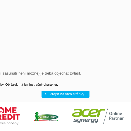
 zasunutí není možné) je treba objednat zvlast.
y. Obrázok má len ilustračný charakter.
Prejsť na vrch stránky...