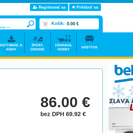
Registrovať sa
Prihlásiť sa
Košík:
0.00 €
anie >>
SOFTWARE, E-
ŠPORT,
ZÁHRADA,
NÁBYTOK
KNIHY
ZDRAVIE
HOBBY
86.00
€
bez DPH 69.92
€
do košíka