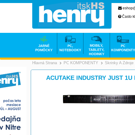
eshop@
Často k
MOBILY,
JARNÉ
PC,
PC
TABLETY,
POMÔCKY
NOTEBOOKY
KOMPONENTY
HODINKY
Hlavná Strana
PC KOMPONENTY
Skrinky A Zdroje
>
ACUTAKE INDUSTRY JUST 1U R