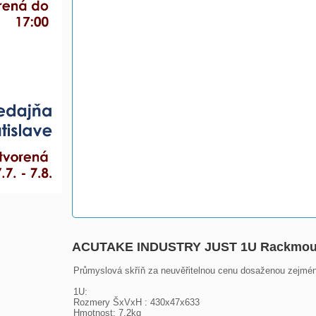
ACUTAKE INDUSTRY JUST 1U Rackmoun
Průmyslová skříň za neuvěřitelnou cenu dosaženou zejména
1U:

Rozmery ŠxVxH : 430x47x633

Hmotnost: 7,2kg
