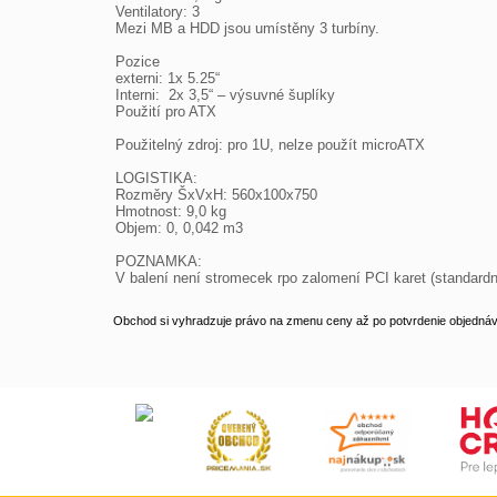
Ventilatory: 3

Mezi MB a HDD jsou umístěny 3 turbíny. 

Pozice

externi: 1x 5.25“

Interni:  2x 3,5“ – výsuvné šuplíky

Použití pro ATX

Použitelný zdroj: pro 1U, nelze použít microATX

LOGISTIKA:

Rozměry ŠxVxH: 560x100x750

Hmotnost: 9,0 kg

Objem: 0, 0,042 m3

POZNAMKA:

V balení není stromecek rpo zalomení PCI karet (standardní
Obchod si vyhradzuje právo na zmenu ceny až po potvrdenie objednávk