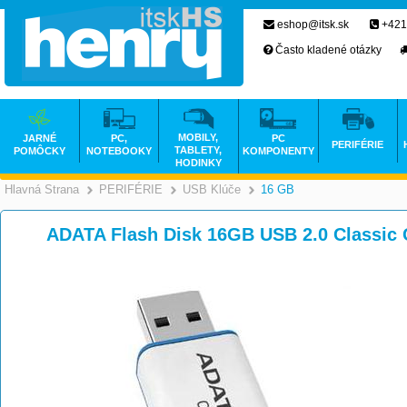
eshop@itsk.sk
+421
Často kladené otázky
MOBILY,
JARNÉ
PC,
PC
PERIFÉRIE
TABLETY,
POMÔCKY
NOTEBOOKY
KOMPONENTY
HODINKY
Hlavná Strana
PERIFÉRIE
USB Klúče
16 GB
>
>
>
ADATA Flash Disk 16GB USB 2.0 Classic