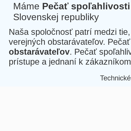
Máme
Pečať spoľahlivosti
Slovenskej republiky
Naša spoločnosť patrí medzi tie
verejných obstarávateľov. Pečať 
obstarávateľov
. Pečať spoľahli
prístupe a jednaní k zákazníkom a
Technické
Â
Â
Â