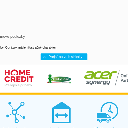
gumové podložky
y. Obrázok má len ilustračný charakter.
Prejsť na vrch stránky...