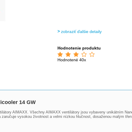
zobraziť ďalšie detaily
Hodnotenie produktu
Hodnotené 40x
icooler 14 GW
u ventilátory AIMAXX. Všechny AIMAXX ventilátory jsou vybaveny unikátním N
 a zaručuje vysokou životnost a velmi nízkou hlučnost, dosaženou malým třen