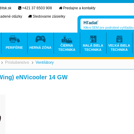
itsk.sk
+421 37 6503 908
Predajne a kontakty
ladené otázky
Sledovanie zásielky
Klikni SEM pre podrobné vyhľadáv
ČIERNA
MALÁ BIELA
VEĽKÁ BIELA
PERIFÉRIE
HERNÁ ZÓNA
TECHNIKA
TECHNIKA
TECHNIKA
Príslušenstvo
Ventilátory
>
>
>
Wing) eNVicooler 14 GW