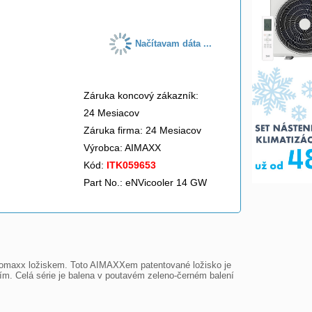
Načítavam dáta ...
Záruka koncový zákazník:
24 Mesiacov
Záruka firma: 24 Mesiacov
Výrobca:
AIMAXX
Kód:
ITK059653
Part No.: eNVicooler 14 GW
anomaxx ložiskem. Toto AIMAXXem patentované ložisko je 
ím. Celá série je balena v poutavém zeleno-černém balení 