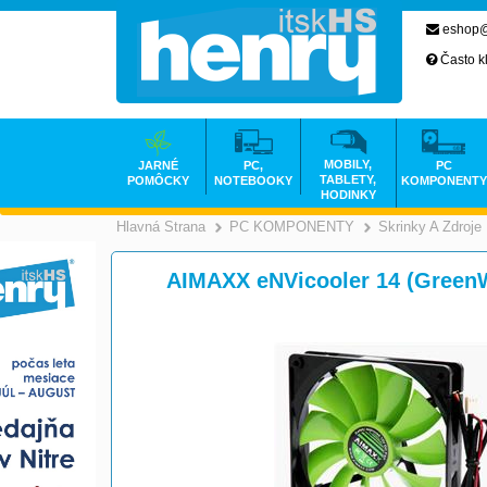
eshop@
Často k
MOBILY,
JARNÉ
PC,
PC
TABLETY,
POMÔCKY
NOTEBOOKY
KOMPONENTY
HODINKY
Hlavná Strana
PC KOMPONENTY
Skrinky A Zdroje
>
AIMAXX eNVicooler 14 (Green