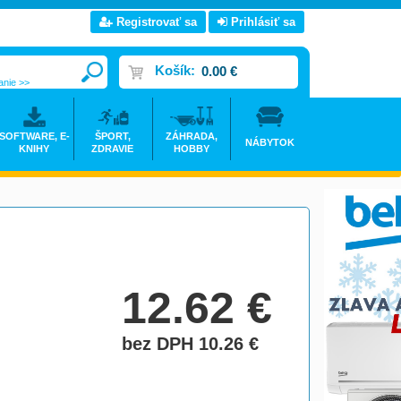
Registrovať sa
Prihlásiť sa
Košík:
0.00 €
anie >>
SOFTWARE, E-
ŠPORT,
ZÁHRADA,
NÁBYTOK
KNIHY
ZDRAVIE
HOBBY
12.62
€
bez DPH 10.26
€
do košíka