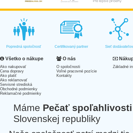
Popredná spoločnosť
Certifikovaný partner
Sieť dodávateľo
Všetko o nákupe
O nás
Nákup 
Ako nakupovať
O spoločnosti
Základné in
Cena dopravy
Voľné pracovné pozície
Ako platiť
Kontakty
Ako reklamovať
Servisné strediská
Obchodné podmienky
Reklamačné podmienky
Máme
Pečať spoľahlivosti
Slovenskej republiky