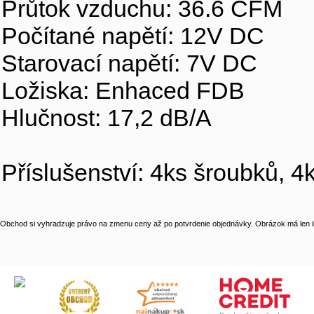
Průtok vzduchu: 36.6 CFM
Počítané napětí: 12V DC
Starovací napětí: 7V DC
Ložiska: Enhaced FDB
Hlučnost: 17,2 dB/A
Příslušenství: 4ks šroubků, 4
Obchod si vyhradzuje právo na zmenu ceny až po potvrdenie objednávky. Obrázok má len il