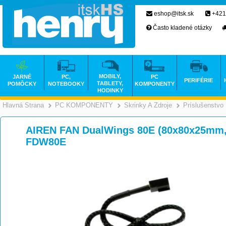
eshop@itsk.sk
+421
Často kladené otázky
MOBILY,
JARNÉ
PC,
PC
PERIFÉRIE
TABLETY,
POMÔCKY
NOTEBOOKY
KOMPONENTY
HODINKY
Hlavná Strana
PC KOMPONENTY
Skrinky A Zdroje
Príslušenstvo
>
>
AIREN FAN DualWings 80E (80x80x25mm, 
FDW80E