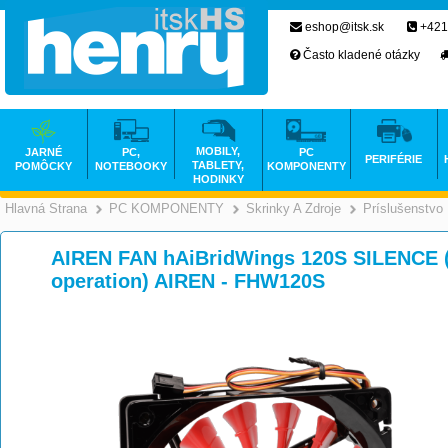
eshop@itsk.sk
+421
Často kladené otázky
MOBILY,
JARNÉ
PC,
PC
PERIFÉRIE
TABLETY,
POMÔCKY
NOTEBOOKY
KOMPONENTY
HODINKY
Hlavná Strana
PC KOMPONENTY
Skrinky A Zdroje
Príslušenstvo
>
>
AIREN FAN hAiBridWings 120S SILENCE (
operation) AIREN - FHW120S