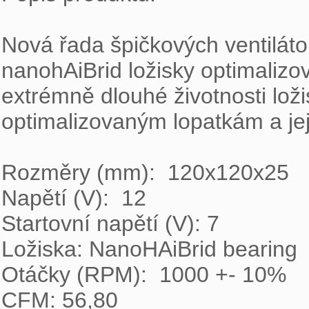
Nová řada špičkových ventilá
nanohAiBrid ložisky optimalizo
extrémně dlouhé životnosti lož
optimalizovaným lopatkám a jej
Rozměry (mm):  120x120x25

Napětí (V):  12

Startovní napětí (V): 7

Ložiska: NanoHAiBrid bearing

Otáčky (RPM):  1000 +- 10%

CFM: 56,80
