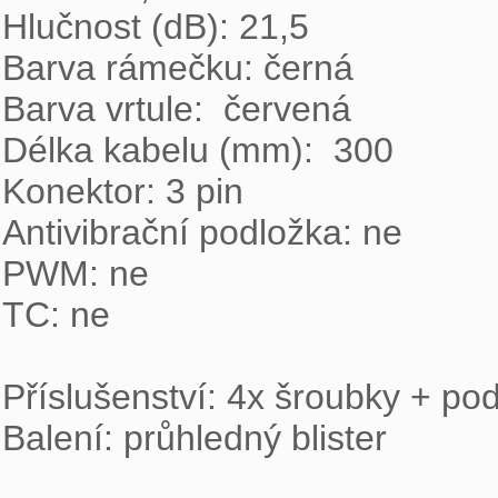
Hlučnost (dB): 21,5

Barva rámečku: černá

Barva vrtule:  červená

Délka kabelu (mm):  300

Konektor: 3 pin

Antivibrační podložka: ne

PWM: ne

TC: ne

Příslušenství: 4x šroubky + pod
Balení: průhledný blister