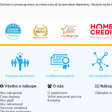
Obchod si vyhradzuje právo na zmenu ceny až po potvrdenie objednávky. Obrázok má len il
Popredná spoločnosť
Certifikovaný partner
Sieť dodávateľo
Všetko o nákupe
O nás
Nákup 
Ako nakupovať
O spoločnosti
Základné in
Cena dopravy
Voľné pracovné pozície
Ako platiť
Kontakty
Ako reklamovať
Servisné strediská
Obchodné podmienky