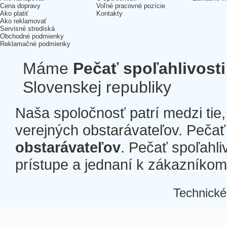
Cena dopravy
Voľné pracovné pozície
Ako platiť
Kontakty
Ako reklamovať
Servisné strediská
Obchodné podmienky
Reklamačné podmienky
Máme
Pečať spoľahlivosti
Slovenskej republiky
Naša spoločnosť patrí medzi tie
verejných obstarávateľov. Pečať 
obstarávateľov
. Pečať spoľahli
prístupe a jednaní k zákazníkom a
Technické
Â
Â
Â