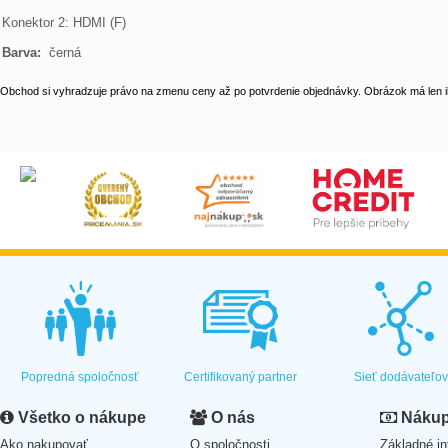
Konektor 2: HDMI (F)

Barva: 
 černá
Obchod si vyhradzuje právo na zmenu ceny až po potvrdenie objednávky. Obrázok má len il
Popredná spoločnosť
Certifikovaný partner
Sieť dodávateľo
Všetko o nákupe
O nás
Nákup 
Ako nakupovať
O spoločnosti
Základné in