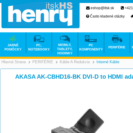
eshop@itsk.sk
+421
Často kladené otázky
MOBILY,
JARNÉ
PC,
PC
PERIFÉRIE
TABLETY,
POMÔCKY
NOTEBOOKY
KOMPONENTY
HODINKY
Hlavná Strana
PERIFÉRIE
Káble A Redukcie
Interné Káble
>
>
>
AKASA AK-CBHD16-BK DVI-D to HDMI ada