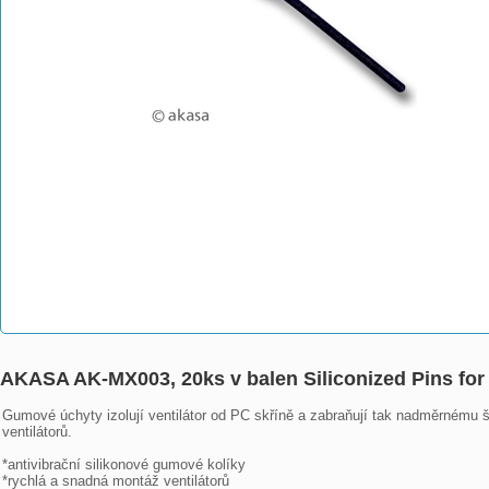
AKASA AK-MX003, 20ks v balen Siliconized Pins for A
Gumové úchyty izolují ventilátor od PC skříně a zabraňují tak nadměrnému š
ventilátorů. 

*antivibrační silikonové gumové kolíky

*rychlá a snadná montáž ventilátorů
