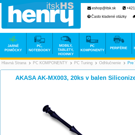
eshop@itsk.sk
+421
Často kladené otázky
MOBILY,
JARNÉ
PC,
PC
PERIFÉRIE
TABLETY,
POMÔCKY
NOTEBOOKY
KOMPONENTY
HODINKY
Hlavná Strana
PC KOMPONENTY
PC Tuning
Odhlučnenie
Pre 
>
>
>
AKASA AK-MX003, 20ks v balen Siliconized