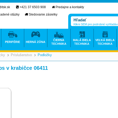
itsk.sk
+421 37 6503 908
Predajne a kontakty
ladené otázky
Sledovanie zásielky
Klikni SEM pre podrobné vyhľadáv
ČIERNA
MALÁ BIELA
VEĽKÁ BIELA
PERIFÉRIE
HERNÁ ZÓNA
TECHNIKA
TECHNIKA
TECHNIKA
icky
Príslušenstvo
Podložky
>
>
s v krabičce 06411