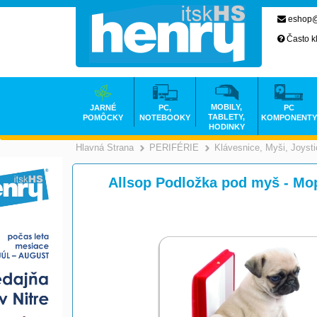
eshop@
Často k
MOBILY,
JARNÉ
PC,
PC
TABLETY,
POMÔCKY
NOTEBOOKY
KOMPONENTY
HODINKY
Hlavná Strana
PERIFÉRIE
Klávesnice, Myši, Joyst
>
>
Allsop Podložka pod myš - Mop