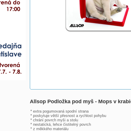
Allsop Podložka pod myš - Mops v krab
* extra pogumovaná spodní strana

* poskytuje větší přesnost a rychlost pohybu

* chrání povrch myši a stolu

* nestatická, lehce čistitelný povrch

* z měkkého materiálu