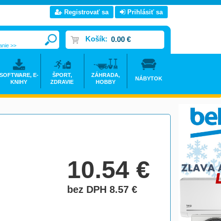
Registrovať sa
Prihlásiť sa
Košík:
0.00 €
anie >>
SOFTWARE, E-
ŠPORT,
ZÁHRADA,
NÁBYTOK
KNIHY
ZDRAVIE
HOBBY
10.54
€
bez DPH 8.57
€
do košíka