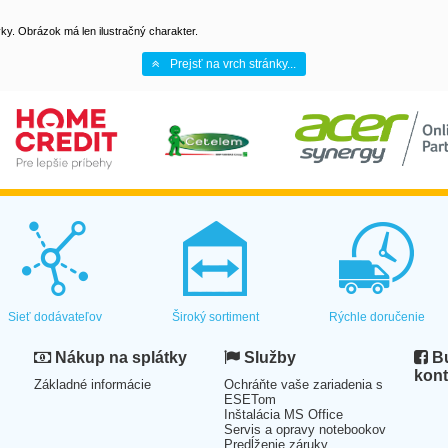
y. Obrázok má len ilustračný charakter.
Prejsť na vrch stránky...
Sieť dodávateľov
Široký sortiment
Rýchle doručenie
Nákup na splátky
Služby
Bu
kont
Základné informácie
Ochráňte vaše zariadenia s
ESETom
Inštalácia MS Office
Servis a opravy notebookov
Predĺženie záruky