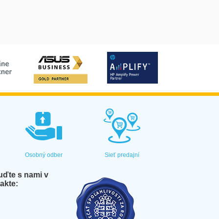
Osobný odber
Sieť predajní
ďte s nami v
akte: