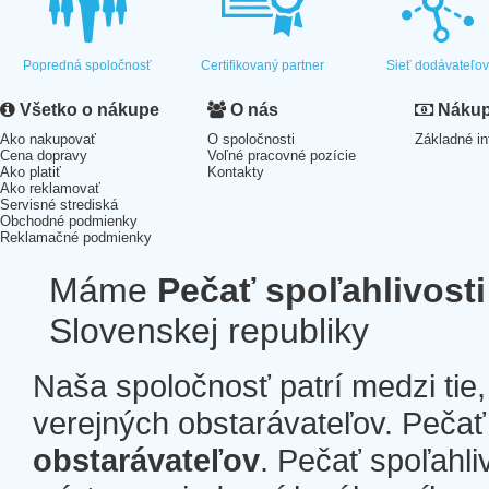
Popredná spoločnosť
Certifikovaný partner
Sieť dodávateľo
Všetko o nákupe
O nás
Nákup 
Ako nakupovať
O spoločnosti
Základné in
Cena dopravy
Voľné pracovné pozície
Ako platiť
Kontakty
Ako reklamovať
Servisné strediská
Obchodné podmienky
Reklamačné podmienky
Máme
Pečať spoľahlivosti
Slovenskej republiky
Naša spoločnosť patrí medzi tie
verejných obstarávateľov. Pečať 
obstarávateľov
. Pečať spoľahli