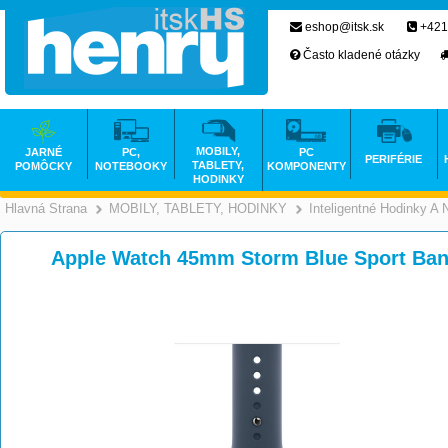
eshop@itsk.sk
+421
Často kladené otázky
MOBILY,
JARNÉ
PC,
PC
PERIFÉRIE
TABLETY,
POMÔCKY
NOTEBOOKY
KOMPONENTY
HODINKY
Hlavná Strana
MOBILY, TABLETY, HODINKY
Inteligentné Hodinky A
>
>
Apple Watch 45mm Storm Blue Sport Ba