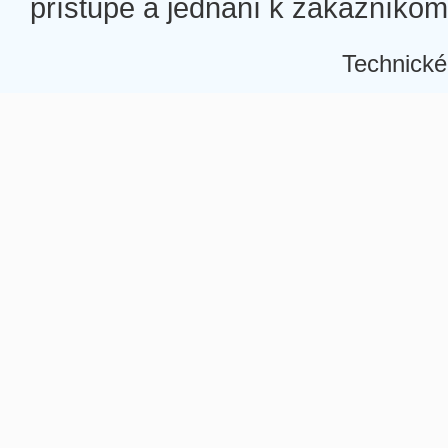
prístupe a jednaní k zákazníkom a
Technické
Â
Â
Â