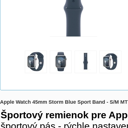
Apple Watch 45mm Storm Blue Sport Band - S/M M
Športový remienok pre Ap
športový pás - rýchle nastave