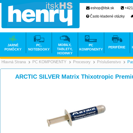
eshop@itsk.sk
+421
Často kladené otázky
MOBILY,
JARNÉ
PC,
PC
PERIFÉRIE
TABLETY,
POMÔCKY
NOTEBOOKY
KOMPONENTY
HODINKY
Hlavná Strana
PC KOMPONENTY
Procesory
Príslušenstvo
Pa
>
>
>
ARCTIC SILVER Matrix Thixotropic Premi